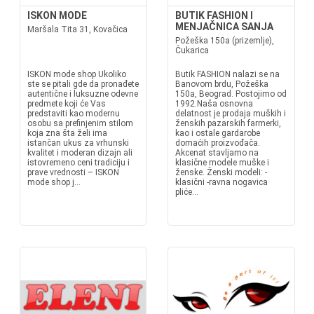
ISKON MODE
BUTIK FASHION I
MENJAČNICA SANJA
Maršala Tita 31, Kovačica
Požeška 150a (prizemlje),
Čukarica
ISKON mode shop Ukoliko
Butik FASHION nalazi se na
ste se pitali gde da pronađete
Banovom brdu, Požeška
autentične i luksuzne odevne
150a, Beograd. Postojimo od
predmete koji će Vas
1992.Naša osnovna
predstaviti kao modernu
delatnost je prodaja muških i
osobu sa prefinjenim stilom
ženskih pazarskih farmerki,
koja zna šta želi ima
kao i ostale gardarobe
istančan ukus za vrhunski
domaćih proizvođača.
kvalitet i moderan dizajn ali
Akcenat stavljamo na
istovremeno ceni tradiciju i
klasične modele muške i
prave vrednosti – ISKON
ženske. Ženski modeli: -
mode shop j...
klasični -ravna nogavica
pliće...