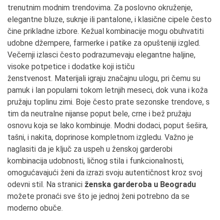
trenutnim modnim trendovima. Za poslovno okruženje,
elegantne bluze, suknje ili pantalone, i klasične cipele često
čine prikladne izbore. Kežual kombinacije mogu obuhvatiti
udobne džempere, farmerke i patike za opušteniji izgled.
Večernji izlasci često podrazumevaju elegantne haljine,
visoke potpetice i dodatke koji ističu
ženstvenost. Materijali igraju značajnu ulogu, pri čemu su
pamuk i lan popularni tokom letnjih meseci, dok vuna i koža
pružaju toplinu zimi. Boje često prate sezonske trendove, s
tim da neutralne nijanse poput bele, crne i bež pružaju
osnovu koja se lako kombinuje. Modni dodaci, poput šešira,
tašni, i nakita, doprinose kompletnom izgledu. Važno je
naglasiti da je ključ za uspeh u ženskoj garderobi
kombinacija udobnosti, ličnog stila i funkcionalnosti,
omogućavajući ženi da izrazi svoju autentičnost kroz svoj
odevni stil. Na stranici
ženska garderoba u Beogradu
možete pronaći sve što je jednoj ženi potrebno da se
moderno obuče.