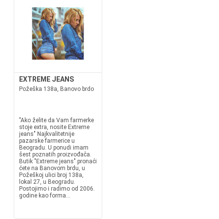
EXTREME JEANS
Požeška 138a, Banovo brdo
"Ako želite da Vam farmerke
stoje extra, nosite Extreme
jeans" Najkvalitetnije
pazarske farmerice u
Beogradu. U ponudi imam
šest poznatih proizvođača.
Butik "Extreme jeans" pronaći
ćete na Banovom brdu, u
Požeškoj ulici broj 138a,
lokal 27, u Beogradu.
Postojimo i radimo od 2006.
godine kao forma...