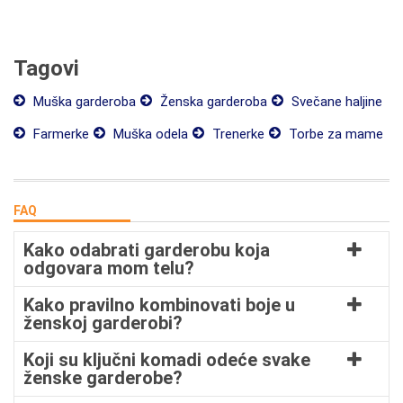
Tagovi
Muška garderoba
Ženska garderoba
Svečane haljine
Farmerke
Muška odela
Trenerke
Torbe za mame
FAQ
Kako odabrati garderobu koja
odgovara mom telu?
Kako pravilno kombinovati boje u
ženskoj garderobi?
Koji su ključni komadi odeće svake
ženske garderobe?