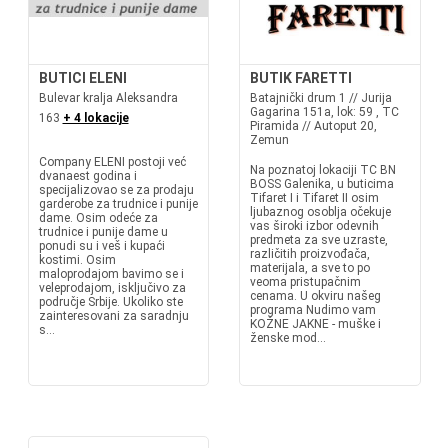
BUTICI ELENI
BUTIK FARETTI
Bulevar kralja Aleksandra
Batajnički drum 1 // Jurija
Gagarina 151a, lok: 59 , TC
163
+ 4 lokacije
Piramida // Autoput 20,
Zemun
Company ELENI postoji već
Na poznatoj lokaciji TC BN
dvanaest godina i
BOSS Galenika, u buticima
specijalizovao se za prodaju
Tifaret I i Tifaret II osim
garderobe za trudnice i punije
ljubaznog osoblja očekuje
dame. Osim odeće za
vas široki izbor odevnih
trudnice i punije dame u
predmeta za sve uzraste,
ponudi su i veš i kupaći
različitih proizvođača,
kostimi. Osim
materijala, a sve to po
maloprodajom bavimo se i
veoma pristupačnim
veleprodajom, isključivo za
cenama. U okviru našeg
područje Srbije. Ukoliko ste
programa Nudimo vam
zainteresovani za saradnju
KOŽNE JAKNE - muške i
s...
ženske mod...