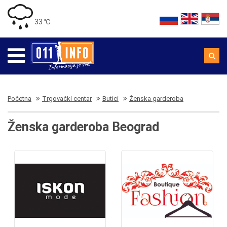
33 ℃
Početna
Trgovački centar
Butici
Ženska garderoba
Ženska garderoba Beograd