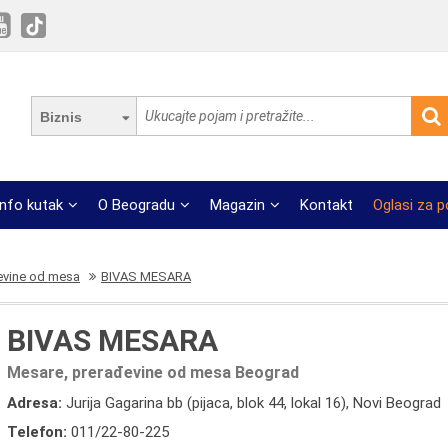
Biznis
Info kutak
O Beogradu
Magazin
Kontakt
Oglasi za 
evine od mesa
BIVAS MESARA
BIVAS MESARA
Mesare, prerađevine od mesa Beograd
Adresa:
Jurija Gagarina bb (pijaca, blok 44, lokal 16), Novi Beograd
Telefon:
011/22-80-225