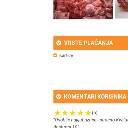
VRSTE PLAĆANJA
Kartice
KOMENTARI KORISNIKA
(5)
“
Osoblje najljubaznije i strucno.Kval
dostupni.10
”