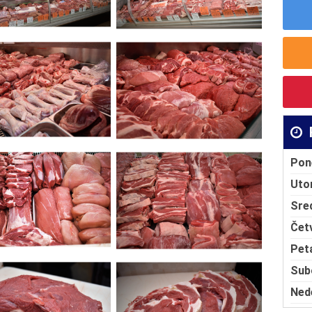
Pon
Uto
Sre
Čet
Pet
Sub
Ned