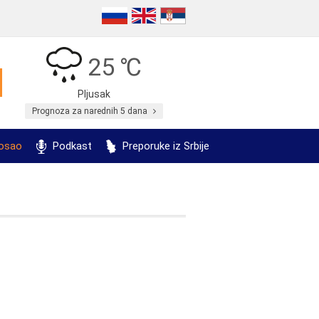
25 ℃
Pljusak
Prognoza za narednih 5 dana
posao
Podkast
Preporuke iz Srbije