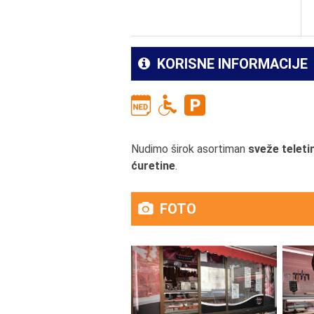
KORISNE INFORMACIJE
Nudimo širok asortiman
sveže teletin
ćuretine
.
FOTO