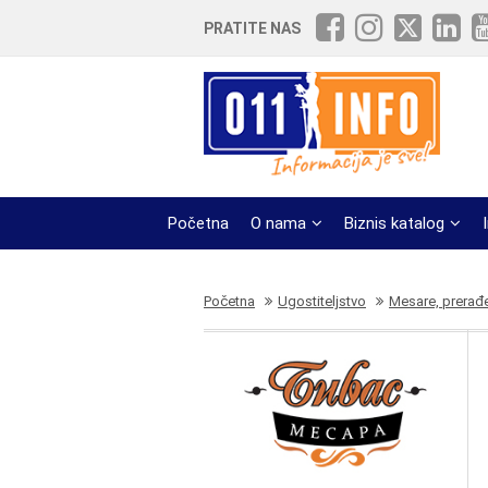
PRATITE NAS
Početna
O nama
Biznis katalog
Početna
Ugostiteljstvo
Mesare, prerađ