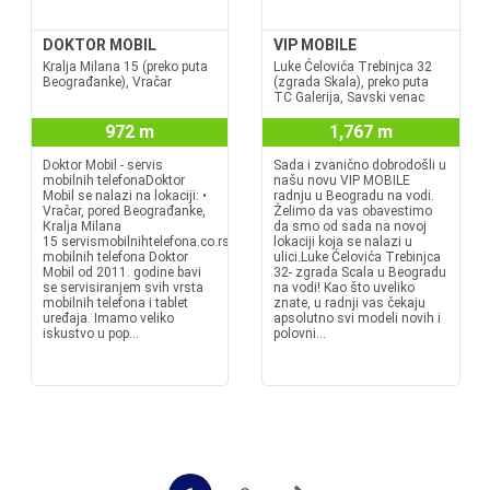
DOKTOR MOBIL
VIP MOBILE
Kralja Milana 15 (preko puta
Luke Ćelovića Trebinjca 32
Beograđanke), Vračar
(zgrada Skala), preko puta
TC Galerija, Savski venac
972 m
1,767 m
Doktor Mobil - servis
Sada i zvanično dobrodošli u
mobilnih telefonaDoktor
našu novu VIP MOBILE
Mobil se nalazi na lokaciji: •
radnju u Beogradu na vodi.
Vračar, pored Beograđanke,
Želimo da vas obavestimo
Кralja Milana
da smo od sada na novoj
15 servismobilnihtelefona.co.rsServis
lokaciji koja se nalazi u
mobilnih telefona Doktor
ulici.Luke Ćelovića Trebinjca
Mobil od 2011. godine bavi
32- zgrada Scala u Beogradu
se servisiranjem svih vrsta
na vodi! Kao što uveliko
mobilnih telefona i tablet
znate, u radnji vas čekaju
uređaja. Imamo veliko
apsolutno svi modeli novih i
iskustvo u pop...
polovni...