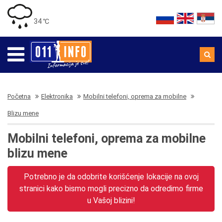
34 ℃
Početna
Elektronika
Mobilni telefoni, oprema za mobilne
Blizu mene
Mobilni telefoni, oprema za mobilne
blizu mene
Potrebno je da odobrite korišćenje lokacije na ovoj
stranici kako bismo mogli precizno da odredimo firme
u Vašoj blizini!