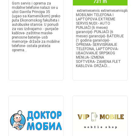
731 m
Gsm servis i oprema za
mobilne telefone nalazi se u
extremeservis extremeservisplusSE
ulici Gavrila Principa 35
MOBILNIH TELEFONA I
(ugao sa Kameničkom) preko
LAPTOPOVA EXTREME
puta Ekonomskog fakulteta i
SERVIS NUDI:- AUTO
autobuske stanice. U ponudi
PUNJAČI (6 meseci
za vas izdvajamo: - punjače-
garancije)- PUNJAČI (6
kablove- zaštitne maske-
meseci garancije)- BATERIJE
prenosne baterije- usb
(1 godina garancije)-
memorije- držače za mobilne
OPREMA- SERVISIRANJE
telefone- ostala prateća
TELEFONA, LAPTOPOVA-
oprema...
UBACIVANJE SRPSKOG
MENIJA- IZMENA
SOFTVERA- ZAMENA FLET
KABLOVA- DRŽAČI...