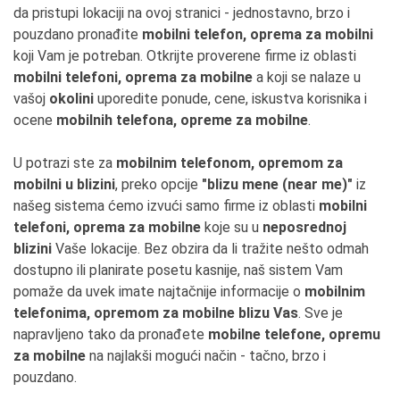
da pristupi lokaciji na ovoj stranici - jednostavno, brzo i
pouzdano pronađite
mobilni telefon, oprema za mobilni
koji Vam je potreban. Otkrijte proverene firme iz oblasti
mobilni telefoni, oprema za mobilne
a koji se nalaze u
vašoj
okolini
uporedite ponude, cene, iskustva korisnika i
ocene
mobilnih telefona, opreme za mobilne
.
U potrazi ste za
mobilnim telefonom, opremom za
mobilni u blizini
, preko opcije
"blizu mene (near me)"
iz
našeg sistema ćemo izvući samo firme iz oblasti
mobilni
telefoni, oprema za mobilne
koje su u
neposrednoj
blizini
Vaše lokacije. Bez obzira da li tražite nešto odmah
dostupno ili planirate posetu kasnije, naš sistem Vam
pomaže da uvek imate najtačnije informacije o
mobilnim
telefonima, opremom za mobilne blizu Vas
. Sve je
napravljeno tako da pronađete
mobilne telefone, opremu
za mobilne
na najlakši mogući način - tačno, brzo i
pouzdano.