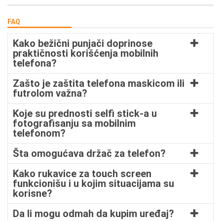
FAQ
Kako bežični punjači doprinose
praktičnosti korišćenja mobilnih
telefona?
Zašto je zaštita telefona maskicom ili
futrolom važna?
Koje su prednosti selfi stick-a u
fotografisanju sa mobilnim
telefonom?
Šta omogućava držač za telefon?
Kako rukavice za touch screen
funkcionišu i u kojim situacijama su
korisne?
Da li mogu odmah da kupim uređaj?