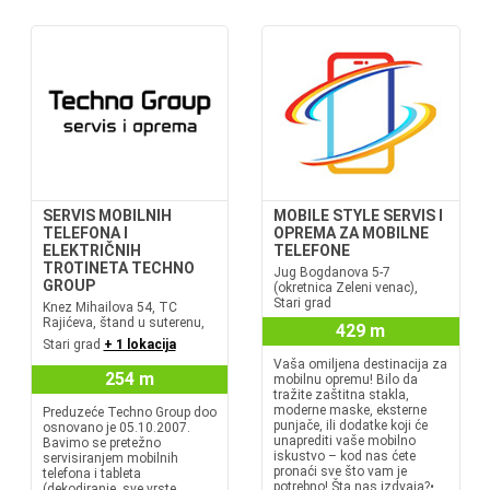
SERVIS MOBILNIH
MOBILE STYLE SERVIS I
TELEFONA I
OPREMA ZA MOBILNE
ELEKTRIČNIH
TELEFONE
TROTINETA TECHNO
Jug Bogdanova 5-7
GROUP
(okretnica Zeleni venac),
Stari grad
Knez Mihailova 54, TC
Rajićeva, štand u suterenu,
429 m
Stari grad
+ 1 lokacija
Vaša omiljena destinacija za
254 m
mobilnu opremu! Bilo da
tražite zaštitna stakla,
moderne maske, eksterne
Preduzeće Techno Group doo
punjače, ili dodatke koji će
osnovano je 05.10.2007.
unaprediti vaše mobilno
Bavimo se pretežno
iskustvo – kod nas ćete
servisiranjem mobilnih
pronaći sve što vam je
telefona i tableta
potrebno! Šta nas izdvaja?•
(dekodiranje, sve vrste