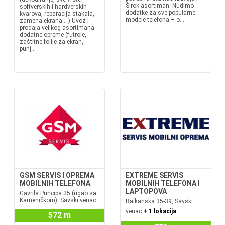
Širok asortiman: Nudimo
softverskih i hardverskih
dodatke za sve popularne
kvarova, reparacija stakala,
modele telefona – o...
zamena ekrana... ) Uvoz i
prodaja velikog asortimana
dodatne opreme (futrole,
zaštitne folije za ekran,
punj...
GSM SERVIS I OPREMA
EXTREME SERVIS
MOBILNIH TELEFONA
MOBILNIH TELEFONA I
LAPTOPOVA
Gavrila Principa 35 (ugao sa
Kameničkom), Savski venac
Balkanska 35-39, Savski
venac
+ 1 lokacija
572 m