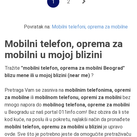
1
2
Povratak na:
Mobilni telefoni, oprema za mobilne
Mobilni telefon, oprema za
mobilni u mojoj blizini
Tražite
"mobilni telefon, oprema za mobilni Beograd"
blizu mene ili u mojoj blizini (near me)
?
Pretraga Vam se zasniva na
mobilnim telefonima, opremi
za mobilne
ili
mobilnom telefonu, opremi za mobilni
bez
mnogo napora do
mobilnog telefona, opreme za mobilni
u Beogradu uz naš portal 011info.com! Bez obzira da li ste
kod kuće, na poslu ili u pokretu, najlakši način da pronađete
mobilni telefon, opremu za mobilni u blizini
je upravo
ovde. Sve što je potrebno jeste da omogućite pretraživaču