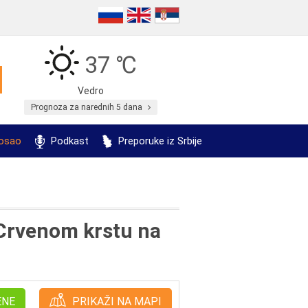
37 ℃
Vedro
Prognoza za narednih 5 dana
posao
Podkast
Preporuke iz Srbije
 Crvenom krstu na
ENE
PRIKAŽI NA MAPI