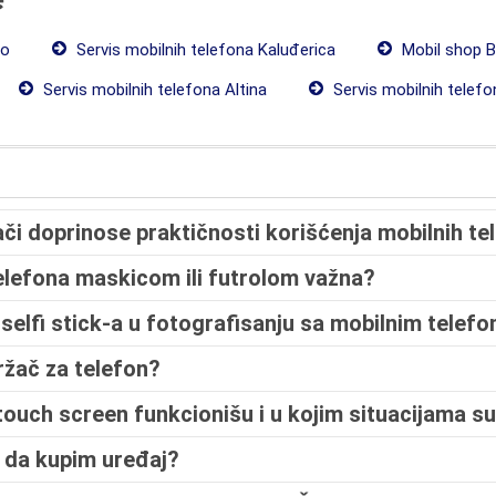
do
Servis mobilnih telefona Kaluđerica
Mobil shop B
Servis mobilnih telefona Altina
Servis mobilnih telef
ači doprinose praktičnosti korišćenja mobilnih te
telefona maskicom ili futrolom važna?
 selfi stick-a u fotografisanju sa mobilnim telef
žač za telefon?
touch screen funkcionišu i u kojim situacijama s
 da kupim uređaj?