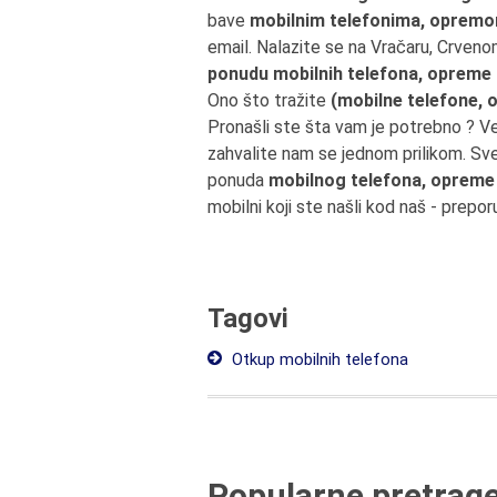
bave
mobilnim telefonima, opremo
email. Nalazite se na Vračaru, Crven
ponudu mobilnih telefona, opreme
Ono što tražite
(mobilne telefone, 
Pronašli ste šta vam je potrebno ? V
zahvalite nam se jednom prilikom. Sv
ponuda
mobilnog telefona, opreme 
mobilni koji ste našli kod naš - prepor
Tagovi
Otkup mobilnih telefona
Popularne pretrag