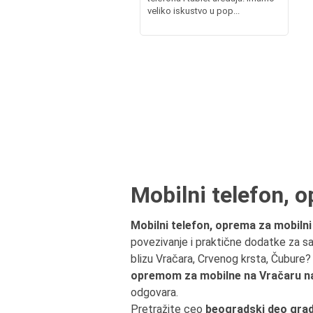
veliko iskustvo u pop...
Mobilni telefon, o
Mobilni telefon, oprema za mobilni
povezivanje i praktične dodatke za sa
blizu Vračara, Crvenog krsta, Čubure
opremom za mobilne na Vračaru n
odgovara.
Pretražite ceo
beogradski deo grad