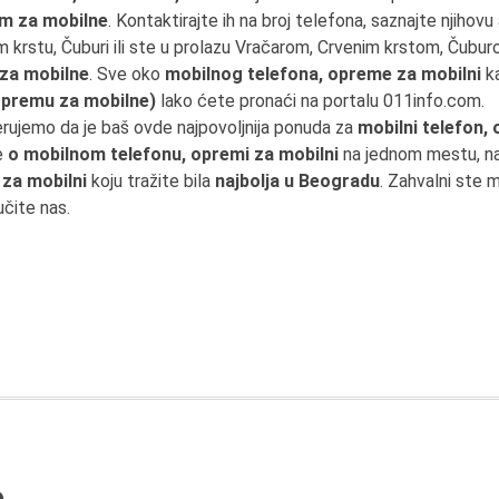
m za mobilne
. Kontaktirajte ih na broj telefona, saznajte njihovu
om krstu, Čuburi ili ste u prolazu Vračarom, Crvenim krstom, Čub
 za mobilne
. Sve oko
mobilnog telefona, opreme za mobilni
ka
opremu za mobilne)
lako ćete pronaći na portalu 011info.com.
erujemo da je baš ovde najpovoljnija ponuda za
mobilni telefon,
e
o mobilnom telefonu, opremi za mobilni
na jednom mestu, naš
za mobilni
koju tražite bila
najbolja u Beogradu
. Zahvalni ste
učite nas.
e