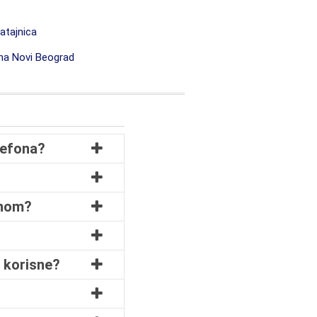
atajnica
ona Novi Beograd
lefona?
onom?
u korisne?