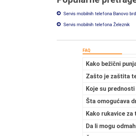
Servis mobilnih telefona Banovo br
Servis mobilnih telefona Železnik
FAQ
Kako bežični punj
Zašto je zaštita 
Koje su prednosti
Šta omogućava dr
Kako rukavice za 
Da li mogu odmah