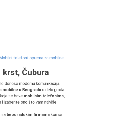
Mobilni telefoni, oprema za mobilne
i krst, Čubura
ilne donose modernu komunikaciju,
a mobilne u Beogradu
u delu grada
koje se bave
mobilnim telefonima,
 i izaberite ono što vam najviše
t sa
beogradskim firmama
koji se