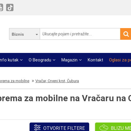
Biznis
Info kutak
O Beogradu
Magazin
Kontakt
Oglasi za 
oprema za mobilne
Vračar, Crveni krst, Čubura
oprema za mobilne na Vračaru na
OTVORITE FILTERE
BLIZU M