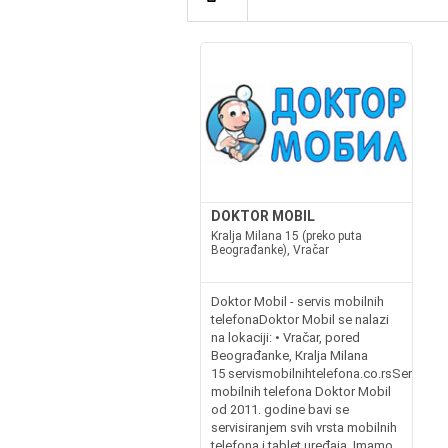
DOKTOR MOBIL
Kralja Milana 15 (preko puta
Beograđanke), Vračar
Doktor Mobil - servis mobilnih
telefonaDoktor Mobil se nalazi
na lokaciji: • Vračar, pored
Beograđanke, Кralja Milana
15 servismobilnihtelefona.co.rsServis
mobilnih telefona Doktor Mobil
od 2011. godine bavi se
servisiranjem svih vrsta mobilnih
telefona i tablet uređaja. Imamo