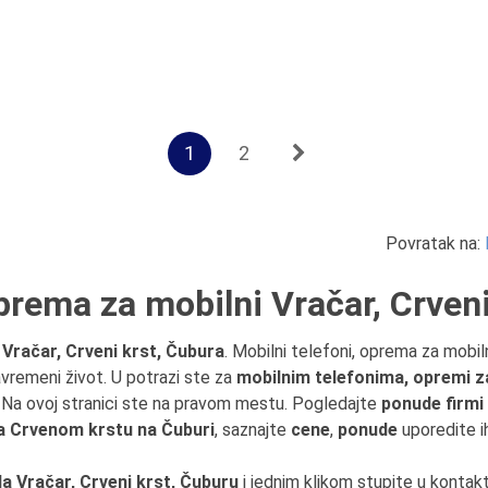
1
2
Povratak na:
prema za mobilni Vračar, Crven
 Vračar, Crveni krst, Čubura
. Mobilni telefoni, oprema za mob
vremeni život. U potrazi ste za
mobilnim telefonima, opremi z
? Na ovoj stranici ste na pravom mestu. Pogledajte
ponude firmi
a Crvenom krstu na Čuburi
, saznajte
cene
,
ponude
uporedite ih
a Vračar, Crveni krst, Čuburu
i jednim klikom stupite u kontak