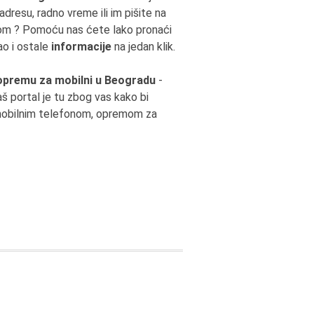
 adresu, radno vreme ili im pišite na
urom ? Pomoću nas ćete lako pronaći
o i ostale
informacije
na jedan klik.
 opremu za mobilni u Beogradu
-
 portal je tu zbog vas kako bi
 mobilnim telefonom, opremom za