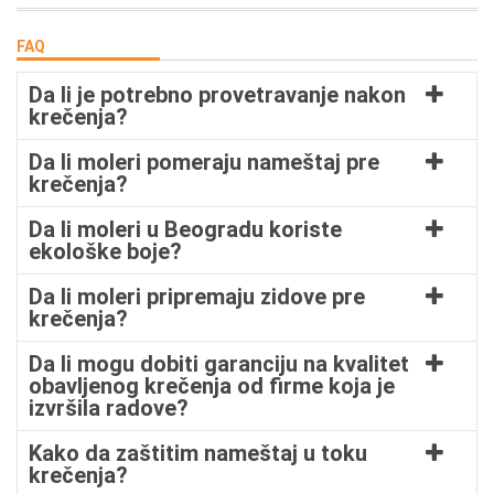
FAQ
Da li je potrebno provetravanje nakon
krečenja?
Da li moleri pomeraju nameštaj pre
krečenja?
Da li moleri u Beogradu koriste
ekološke boje?
Da li moleri pripremaju zidove pre
krečenja?
Da li mogu dobiti garanciju na kvalitet
obavljenog krečenja od firme koja je
izvršila radove?
Kako da zaštitim nameštaj u toku
krečenja?