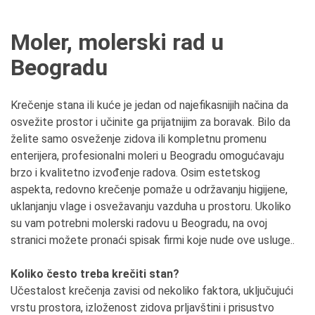
Moler, molerski rad u
Beogradu
Krečenje stana ili kuće je jedan od najefikasnijih načina da
osvežite prostor i učinite ga prijatnijim za boravak. Bilo da
želite samo osveženje zidova ili kompletnu promenu
enterijera, profesionalni moleri u Beogradu omogućavaju
brzo i kvalitetno izvođenje radova. Osim estetskog
aspekta, redovno krečenje pomaže u održavanju higijene,
uklanjanju vlage i osvežavanju vazduha u prostoru. Ukoliko
su vam potrebni molerski radovu u Beogradu, na ovoj
stranici možete pronaći spisak firmi koje nude ove usluge..
Koliko često treba krečiti stan?
Učestalost krečenja zavisi od nekoliko faktora, uključujući
vrstu prostora, izloženost zidova prljavštini i prisustvo