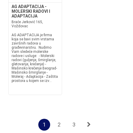
AG ADAPTACIJA -
MOLERSKI RADOVI I
ADAPTACIJA
Braće Jerković 165,
Voždovac
AG ADAPTACIJA je firma
koja se bavi svim vrstama
završnih radova u
građevinarstvu. Nudimo
Vam sledeće molerske
radove i usluge: - Molerski
radovi (guljenje, šmirglanje,
gletovanje, krečenje) -
Mašinsko krečenje Beograd-
Mašinsko šmirglanje -
Moleraj - Adaptacija - Zaštita
prostora u kojem se izv...
1
2
3