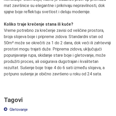
mat završnice su elegantne i prikrivaju nepravilnosti, dok
sjajne boje reflektuju svetlost i deluju modernije.
Koliko traje krečenje stana ili kuće?
Vreme potrebno za krečenje zavisi od veličine prostora,
broja slojeva boje i pripreme zidova. Standardni stan od
50m² može se okrečiti za 1 do 2 dana, dok veći ili zahtevniji
prostori mogu trajati duže. Priprema zidova, uključujući
popunjavanje rupa, skidanje stare boje i gletovanje, može
produžiti proces, ali osigurava dugotrajan i kvalitetan
rezultat. Sušenje boje traje 4 do 6 sati između slojeva, a
potpuno sušenje je obično završeno u roku od 24 sata.
Tagovi
Gletovanje