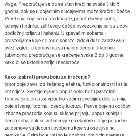
vlage. Preporučuje se da se stan kreči na svake 3 do 5
godina, dok se u pojedinim slučajevima može krečiti i češće.
Prostorije koje se često koriste, poput dnevne sobe,
kuhinje i hodnika, zahtevaju češće osvežavanje jer su zidovi
podložniji prljanju i habanju. U spavaćim sobama i
prostorijama koje se ređe koriste, zidovi duže zadržavaju
svež izgled. U domovima sa malom decom ili kućnim
ljubimcima, preporučuje se krečenje svake 2 do 3 godine
kako bi se uklonile mrlje i nečistoće.
Kako izabrati pravu boju za krečenje?
Izbor boje zavisi od željenog efekta, funkcionalnosti i stila
enterijera. Svetlije nijanse poput bele, bež i pastelnih
tonova čine prostor vizuelno većim i svetlijim, dok tamnije
boje stvaraju toplinu i osećaj luksuza. Perive boje su odličan
izbor za prostorije koje su sklone prljanju, poput kuhinja i
dečjih soba, dok su antialergijske i ekološke boje pogodne
za domove sa decom i osobama koje su osetljive na
hemikalije. Osim boje, važno je odabrati pravi tip premaza –