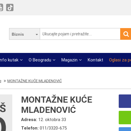
Biznis
Info kutak
O Beogradu
Magazin
Kontakt
Oglasi za 
e
MONTAŽNE KUĆE MLADENOVIĆ
MONTAŽNE KUĆE
MLADENOVIĆ
Adresa:
12. oktobra 33
Telefon:
011/3320-675