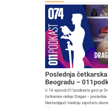
Poslednja četkarska 
Beogradu – 011podk
U 74. epizodi 011podkasta gost je Dr
četkarske radnje Dragan – poslednje 
Nastavljajući tradiciju započetu davn