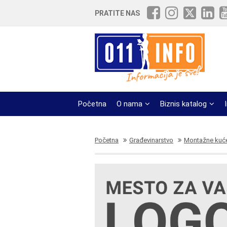
PRATITE NAS
Početna
O nama
Biznis katalog
Početna
Građevinarstvo
Montažne kuć