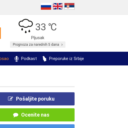
33 ℃
Pljusak
Prognoza za narednih 5 dana
posao
Podkast
Preporuke iz Srbije
Pošaljite poruku
Ocenite nas