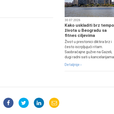
30.07.2026
Kako uskladiti brz tempo
života u Beogradu sa
fitnes ciljevima
Život u prestonici diktira brz i
često iscrpljujući ritam.
Saobraćajne gužve na Gazeli,
dugi radni sati u kancelarijama.
Detaljnije ›