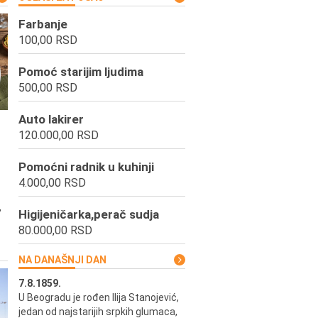
Farbanje
100,00 RSD
Pomoć starijim ljudima
500,00 RSD
Auto lakirer
120.000,00 RSD
Pomoćni radnik u kuhinji
4.000,00 RSD
,
Higijeničarka,perač sudja
80.000,00 RSD
NA DANAŠNJI DAN
7.8.1859.
7.8.1855.
U Beogradu je rođen Ilija Stanojević,
U Beogradu je rođen Svetisla
jedan od najstarijih srpkih glumaca,
Dinulović, pozorišni glumac i r