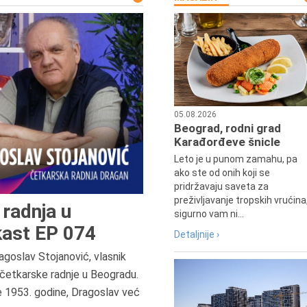
05.08.2026
Beograd, rodni grad
Karađorđeve šnicle
Leto je u punom zamahu, pa
ako ste od onih koji se
pridržavaju saveta za
preživljavanje tropskih vrućina
radnja u
sigurno vam ni...
ast EP 074
Detaljnije ›
agoslav Stojanović, vlasnik
7.8.2015.
četkarske radnje u Beogradu.
Preminula je Đurđija Cvetić,
e 1953. godine, Dragoslav već
pozorišna, filmska i TV glumica.