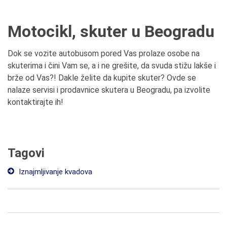
Motocikl, skuter u Beogradu
Dok se vozite autobusom pored Vas prolaze osobe na
skuterima i čini Vam se, a i ne grešite, da svuda stižu lakše i
brže od Vas?! Dakle želite da kupite skuter? Ovde se
nalaze servisi i prodavnice skutera u Beogradu, pa izvolite
kontaktirajte ih!
Tagovi
Iznajmljivanje kvadova