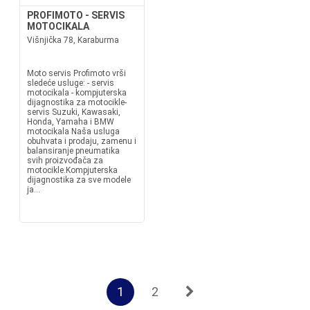
PROFIMOTO - SERVIS
MOTOCIKALA
Višnjička 78, Karaburma
Moto servis Profimoto vrši
sledeće usluge: - servis
motocikala - kompjuterska
dijagnostika za motocikle-
servis Suzuki, Kawasaki,
Honda, Yamaha i BMW
motocikala Naša usluga
obuhvata i prodaju, zamenu i
balansiranje pneumatika
svih proizvođača za
motocikle.Kompjuterska
dijagnostika za sve modele
ja...
1
2