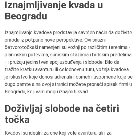
Iznajmljivanje kvada u
Beogradu
Iznajmljivanje kvadova predstavlja savršen način da doživite
prirodu iz potpuno nove perspektive. Ovi snažni
četvorotočkaši namenjeni su vožnji po različitim terenima -
planinskim putevima, šumskim stazama i brdskim predelima
- i pružaju jedinstven spoj uzbuđenja i slobode. Bilo da
tražite kratku avanturu ili celodnevnu turu, vožnja kvadova
je iskustvo koje donosi adrenalin, osmeh i uspomene koje se
dugo pamte a na ovoj stranici možete pronaći spisak firmi u
Beogradu, koji vam mogu iznajmiti kvad.
Doživljaj slobode na četiri
točka
Kvadovi su idealni za one koji vole avanturu, ali i za