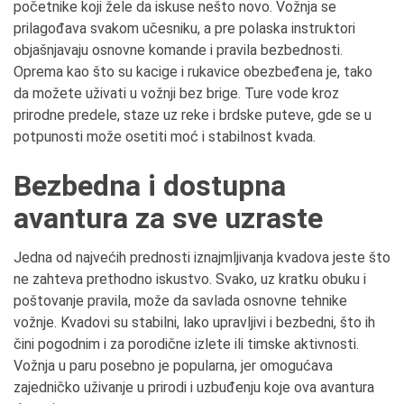
početnike koji žele da iskuse nešto novo. Vožnja se
prilagođava svakom učesniku, a pre polaska instruktori
objašnjavaju osnovne komande i pravila bezbednosti.
Oprema kao što su kacige i rukavice obezbeđena je, tako
da možete uživati u vožnji bez brige. Ture vode kroz
prirodne predele, staze uz reke i brdske puteve, gde se u
potpunosti može osetiti moć i stabilnost kvada.
Bezbedna i dostupna
avantura za sve uzraste
Jedna od najvećih prednosti iznajmljivanja kvadova jeste što
ne zahteva prethodno iskustvo. Svako, uz kratku obuku i
poštovanje pravila, može da savlada osnovne tehnike
vožnje. Kvadovi su stabilni, lako upravljivi i bezbedni, što ih
čini pogodnim i za porodične izlete ili timske aktivnosti.
Vožnja u paru posebno je popularna, jer omogućava
zajedničko uživanje u prirodi i uzbuđenju koje ova avantura