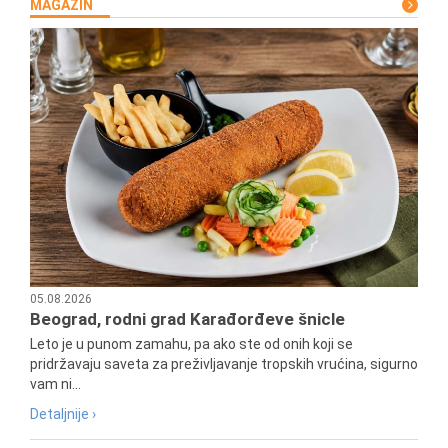
MAGAZIN
05.08.2026
Beograd, rodni grad Karađorđeve šnicle
Leto je u punom zamahu, pa ako ste od onih koji se
pridržavaju saveta za preživljavanje tropskih vrućina, sigurno
vam ni...
Detaljnije ›