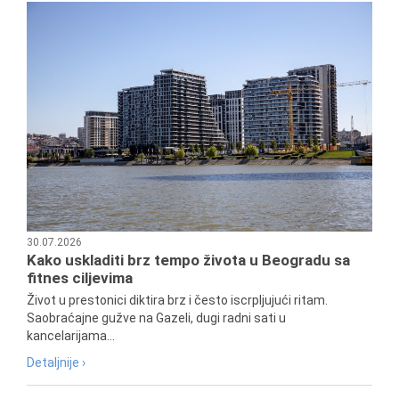
30.07.2026
Kako uskladiti brz tempo života u Beogradu sa
fitnes ciljevima
Život u prestonici diktira brz i često iscrpljujući ritam.
Saobraćajne gužve na Gazeli, dugi radni sati u
kancelarijama...
Detaljnije ›