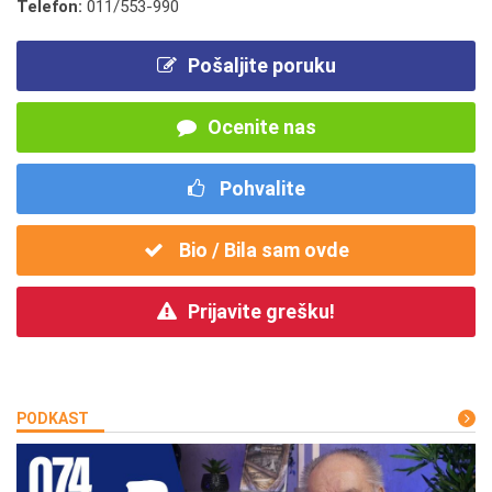
Telefon:
011/553-990
Pošaljite poruku
Ocenite nas
Pohvalite
Bio / Bila sam ovde
Prijavite grešku!
PODKAST