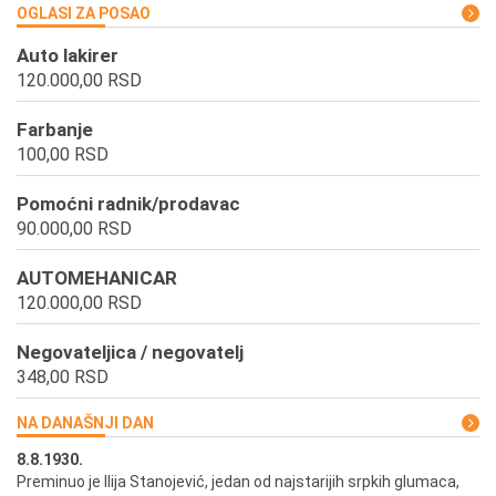
OGLASI ZA POSAO
Auto lakirer
120.000,00 RSD
Farbanje
100,00 RSD
Pomoćni radnik/prodavac
90.000,00 RSD
AUTOMEHANICAR
120.000,00 RSD
Negovateljica / negovatelj
348,00 RSD
NA DANAŠNJI DAN
8.8.1930.
8.
Preminuo je Ilija Stanojević, jedan od najstarijih srpkih glumaca,
U 