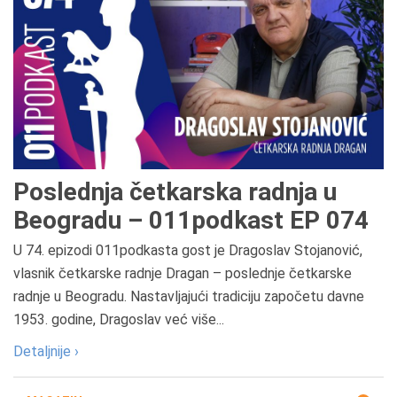
Poslednja četkarska radnja u
Beogradu – 011podkast EP 074
U 74. epizodi 011podkasta gost je Dragoslav Stojanović,
vlasnik četkarske radnje Dragan – poslednje četkarske
radnje u Beogradu. Nastavljajući tradiciju započetu davne
1953. godine, Dragoslav već više...
Detaljnije ›