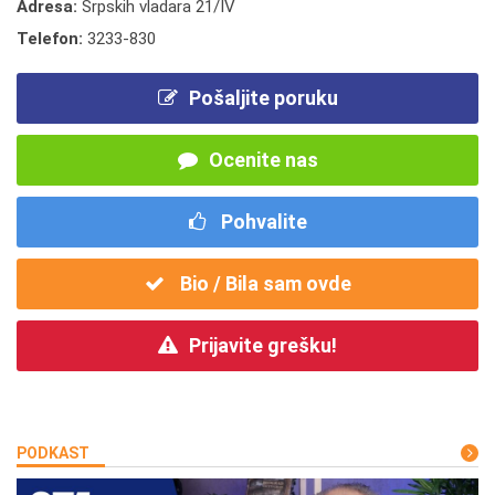
Adresa:
Srpskih vladara 21/IV
Telefon:
3233-830
Pošaljite poruku
Ocenite nas
Pohvalite
Bio / Bila sam ovde
Prijavite grešku!
PODKAST