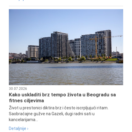
30.07.2026
Kako uskladiti brz tempo života u Beogradu sa
fitnes ciljevima
Život u prestonici diktira brz i često iscrpljujući ritam.
Saobraćajne gužve na Gazeli, dugi radni sati u
kancelarijama...
Detaljnije ›