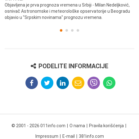
ik
Objavljena je prva prognoza vremena u Srbiji - Milan Nedeljković,
Od
osnivač Astronomske i meteorološke opservatorije u Beogradu
Be
objavio u "Srpskim novinama" prognozu vremena.
PODELITE INFORMACIJE
© 2001 - 2026 011info.com
O nama
Pravila korišćenja
Impressum
E-mail
381info.com