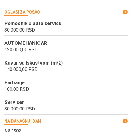
OGLASI ZA POSAO
Pomoćnik u auto servisu
80.000,00 RSD
AUTOMEHANICAR
120.000,00 RSD
Kuvar sa iskustvom (m/ž)
140.000,00 RSD
Farbanje
100,00 RSD
Serviser
80.000,00 RSD
NA DANAŠNJI DAN
6.8.1902.
6.