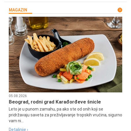
MAGAZIN
05.08.2026
Beograd, rodni grad Karađorđeve šnicle
Leto je u punom zamahu, pa ako ste od onih koji se
pridržavaju saveta za preživljavanje tropskih vrućina, sigurno
vam ni...
Detaljnije ›