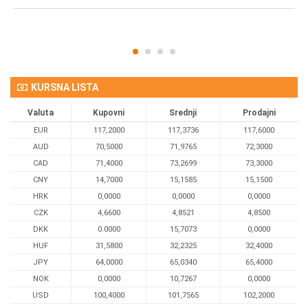
KURSNA LISTA
Valuta
Kupovni
Srednji
Prodajni
EUR
117,2000
117,3736
117,6000
AUD
70,5000
71,9765
72,3000
CAD
71,4000
73,2699
73,3000
CNY
14,7000
15,1585
15,1500
HRK
0,0000
0,0000
0,0000
CZK
4,6600
4,8521
4,8500
DKK
0.0000
15,7073
0,0000
HUF
31,5800
32,2325
32,4000
JPY
64,0000
65,0340
65,4000
NOK
0,0000
10,7267
0,0000
USD
100,4000
101,7565
102,2000