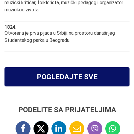
muzički kritičar, folklorista, muzički pedagog i organizator
muzičkog života.
1824.
Otvorena je prva pijaca u Srbiji, na prostoru današnjeg
Studentskog parka u Beogradu.
POGLEDAJTE SVE
PODELITE SA PRIJATELJIMA