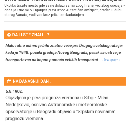
Ukoliko tražite mesto gde se ne dolazi samo zbog hrane, već zbog osećaja –
onda je Etno selo Tiganjica pravi izbor. Autentičan ambijent, građen u duhu
starog Banata, vodi vas kroz priču o nekadašnjem...
DA LI STE ZNALI …?
Malo ratno ostrvo je bilo znatno veće pre Drugog svetskog rata jer
kada je 1948. počela gradnja Novog Beograda, pesak sa ostrva je
transportovan na kopno pomoću velikih transportni...
Detaljnije ›
NA DANAŠNJI DAN …
6.8.1902.
6.
Objavljena je prva prognoza vremena u Srbiji - Milan
Od
Nedeljković, osnivač Astronomske i meteorološke
SA
opservatorije u Beogradu objavio u "Srpskim novinama"
prognozu vremena.