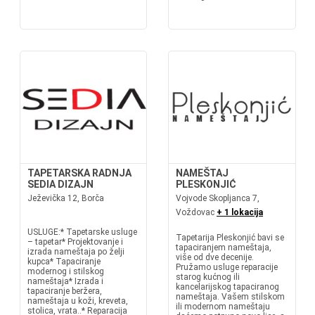
TAPETARSKA RADNJA
NAMEŠTAJ
SEDIA DIZAJN
PLESKONJIĆ
Ježevička 12, Borča
Vojvode Skopljanca 7,
Voždovac
+ 1 lokacija
USLUGE:* Tapetarske usluge
Tapetarija Pleskonjić bavi se
– tapetar* Projektovanje i
tapaciranjem nameštaja,
izrada nameštaja po želji
više od dve decenije.
kupca* Tapaciranje
Pružamo usluge reparacije
modernog i stilskog
starog kućnog ili
nameštaja* Izrada i
kancelarijskog tapaciranog
tapaciranje beržera,
nameštaja. Vašem stilskom
nameštaja u koži, kreveta,
ili modernom nameštaju
stolica, vrata..* Reparacija