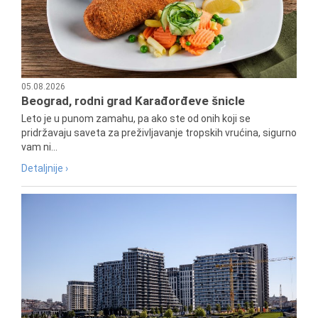
05.08.2026
Beograd, rodni grad Karađorđeve šnicle
Leto je u punom zamahu, pa ako ste od onih koji se
pridržavaju saveta za preživljavanje tropskih vrućina, sigurno
vam ni...
Detaljnije ›