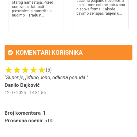
daćemo potpuno novo lice, a
starog nameštaja..Pored
da pri tome ostane sačuvana
osnovne delatnosti
njegova forma. Takođe
presvlačenja nameštaja,
bavimo se tapaciranjem u...
nudimo i izradu n...
KOMENTARI KORISNIKA
(5)
“
Super je, jeftino, lepo, odlicna ponuda.
”
Danilo Dajković
12.07.2025 - 14:31:56
Broj komentara
: 1
Prosečna ocena
: 5.00