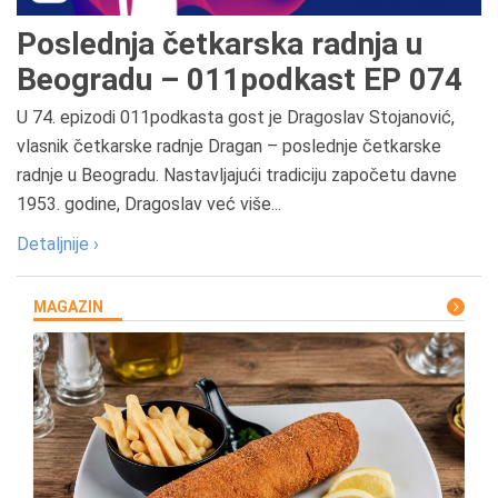
Poslednja četkarska radnja u
Beogradu – 011podkast EP 074
U 74. epizodi 011podkasta gost je Dragoslav Stojanović,
vlasnik četkarske radnje Dragan – poslednje četkarske
radnje u Beogradu. Nastavljajući tradiciju započetu davne
1953. godine, Dragoslav već više...
Detaljnije ›
MAGAZIN