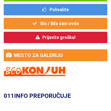
Pohvalite
Bio / Bila sam ovde
Prijavite grešku!
MESTO ZA GALERIJU
011INFO PREPORUČUJE