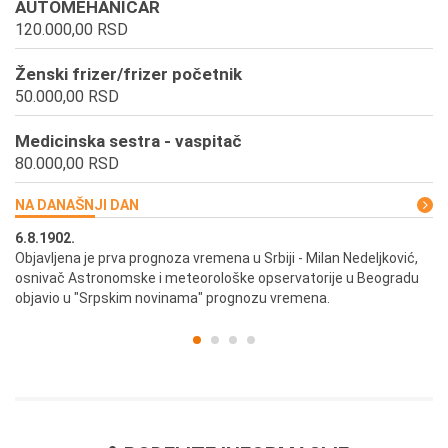
AUTOMEHANICAR
120.000,00 RSD
Ženski frizer/frizer početnik
50.000,00 RSD
Medicinska sestra - vaspitač
80.000,00 RSD
NA DANAŠNJI DAN
6.8.1902.
6.
ik
Objavljena je prva prognoza vremena u Srbiji - Milan Nedeljković,
Od
osnivač Astronomske i meteorološke opservatorije u Beogradu
Be
objavio u "Srpskim novinama" prognozu vremena.