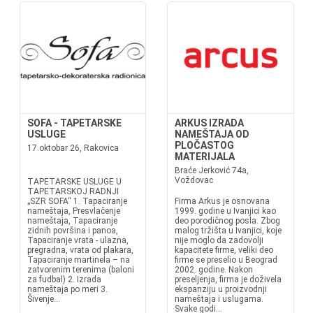
SOFA - TAPETARSKE
ARKUS IZRADA
USLUGE
NAMEŠTAJA OD
PLOČASTOG
17.oktobar 26, Rakovica
MATERIJALA
Braće Jerković 74a,
Voždovac
TAPETARSKE USLUGE U
TAPETARSKOJ RADNJI
„SZR SOFA“ 1. Tapaciranje
Firma Arkus je osnovana
nameštaja, Presvlačenje
1999. godine u Ivanjici kao
nameštaja, Tapaciranje
deo porodičnog posla. Zbog
zidnih površina i panoa,
malog tržišta u Ivanjici, koje
Tapaciranje vrata - ulazna,
nije moglo da zadovolji
pregradna, vrata od plakara,
kapacitete firme, veliki deo
Tapaciranje martinela – na
firme se preselio u Beograd
zatvorenim terenima (baloni
2002. godine. Nakon
za fudbal) 2. Izrada
preseljenja, firma je doživela
nameštaja po meri 3.
ekspanziju u proizvodnji
Šivenje...
nameštaja i uslugama.
Svake godi...