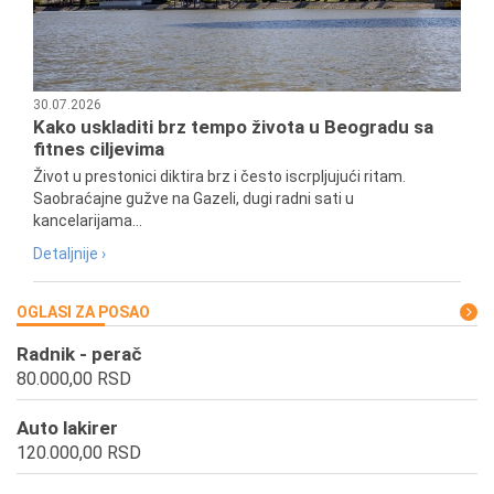
30.07.2026
Kako uskladiti brz tempo života u Beogradu sa
fitnes ciljevima
Život u prestonici diktira brz i često iscrpljujući ritam.
Saobraćajne gužve na Gazeli, dugi radni sati u
kancelarijama...
Detaljnije ›
OGLASI ZA POSAO
Radnik - perač
80.000,00 RSD
Auto lakirer
120.000,00 RSD