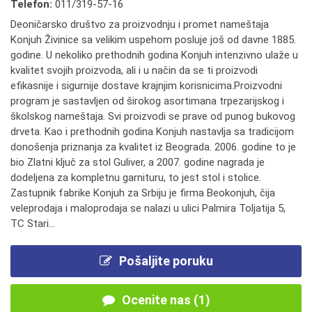
Telefon:
011/319-57-16
Deoničarsko društvo za proizvodnju i promet nameštaja
Konjuh Živinice sa velikim uspehom posluje još od davne 1885.
godine. U nekoliko prethodnih godina Konjuh intenzivno ulaže u
kvalitet svojih proizvoda, ali i u način da se ti proizvodi
efikasnije i sigurnije dostave krajnjim korisnicima.Proizvodni
program je sastavljen od širokog asortimana trpezarijskog i
školskog nameštaja. Svi proizvodi se prave od punog bukovog
drveta. Kao i prethodnih godina Konjuh nastavlja sa tradicijom
donošenja priznanja za kvalitet iz Beograda. 2006. godine to je
bio Zlatni ključ za stol Guliver, a 2007. godine nagrada je
dodeljena za kompletnu garnituru, to jest stol i stolice.
Zastupnik fabrike Konjuh za Srbiju je firma Beokonjuh, čija
veleprodaja i maloprodaja se nalazi u ulici Palmira Toljatija 5,
TC Stari...
Pošaljite poruku
Ocenite nas (1)