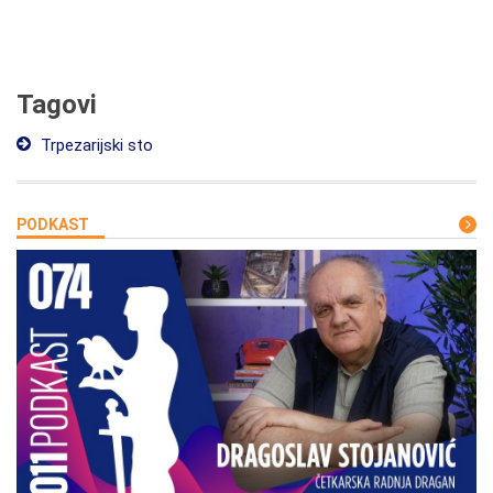
Tagovi
Trpezarijski sto
PODKAST