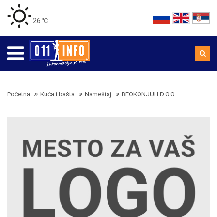
26 ℃
Početna
Kuća i bašta
Nameštaj
BEOKONJUH D.O.O.