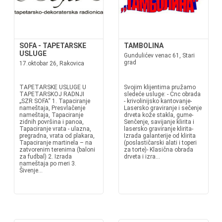
SOFA - TAPETARSKE
TAMBOLINA
USLUGE
Gundulićev venac 61, Stari
grad
17.oktobar 26, Rakovica
TAPETARSKE USLUGE U
Svojim klijentima pružamo
TAPETARSKOJ RADNJI
sledeće usluge: - Cnc obrada
„SZR SOFA“ 1. Tapaciranje
- krivolinijsko kantovanje-
nameštaja, Presvlačenje
Lasersko graviranje i sečenje
nameštaja, Tapaciranje
drveta kože stakla, gume-
zidnih površina i panoa,
Senčenje, savijanje klirita i
Tapaciranje vrata - ulazna,
lasersko graviranje klirita-
pregradna, vrata od plakara,
Izrada galanterije od klirita
Tapaciranje martinela – na
(poslastičarski alati i toperi
zatvorenim terenima (baloni
za torte)- Klasična obrada
za fudbal) 2. Izrada
drveta i izra...
nameštaja po meri 3.
Šivenje...