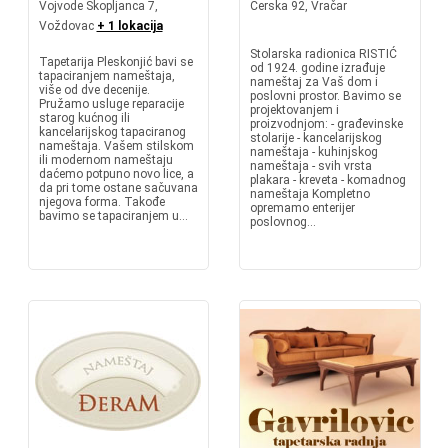
Vojvode Skopljanca 7,
Cerska 92, Vračar
Voždovac
+ 1 lokacija
Stolarska radionica RISTIĆ
Tapetarija Pleskonjić bavi se
od 1924. godine izrađuje
tapaciranjem nameštaja,
nameštaj za Vaš dom i
više od dve decenije.
poslovni prostor. Bavimo se
Pružamo usluge reparacije
projektovanjem i
starog kućnog ili
proizvodnjom: - građevinske
kancelarijskog tapaciranog
stolarije - kancelarijskog
nameštaja. Vašem stilskom
nameštaja - kuhinjskog
ili modernom nameštaju
nameštaja - svih vrsta
daćemo potpuno novo lice, a
plakara - kreveta - komadnog
da pri tome ostane sačuvana
nameštaja Kompletno
njegova forma. Takođe
opremamo enterijer
bavimo se tapaciranjem u...
poslovnog...