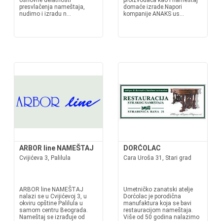
osnovne delatnosti
proizvođača kao i nameštaj
presvlačenja nameštaja,
domaće izrade.Napori
nudimo i izradu n...
kompanije ANAKS us...
ARBOR line NAMEŠTAJ
DORĆOLAC
Cvijićeva 3, Palilula
Cara Uroša 31, Stari grad
ARBOR line NAMEŠTAJ
Umetničko zanatski atelje
nalazi se u Cvijićevoj 3, u
Dorćolac je porodična
okviru opštine Palilula u
manufaktura koja se bavi
samom centru Beograda.
restauracijom nameštaja.
Nameštaj se izrađuje od
Više od 50 godina nalazimo