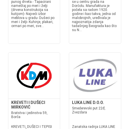
punog drveta.- Tapacirani
se u centru grada na
nameštaj po meri i želji
Dorćolu. Manufaktura je
(drvena konstrukcija sa
počela sa radom 1920.
kutijom)- Najveći izbor
godine i kao takva, jedna od
meblova u gradu- Dušeci po
malobrojnih, uređivala je
meri i želji- Kuhinje, plakari,
najpoznatija zdanja
ormari po meri, sve...
tadašnjeg Beograda kao što
su N...
KREVETI I DUŠECI
LUKA LINE D.O.O.
MIRKOVIĆ
Smederevski put 22đ,
Zvezdara
Bratstva i jedinstva 59,
Borča
KREVETI, DUŠECI I TEPISI
Zanatska radnja LUKA LINE