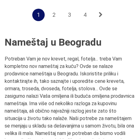
1
2
3
4
Nameštaj u Beogradu
Potreban Vam je nov krevet, regal, fotelja... treba Vam
kompletno nov nameštaj za kuću? Ovde se nalaze
prodavnice nameštaja u Beogradu. Iskoristite priliku i
kontaktirajte ih, tako saznajte i uporedite cene kreveta,
ormara, troseda, dvoseda, fotelja, stolova… Ovde se
zasigurno nalazi Vaša omiljena ili buduća omiljena prodavnica
nameštaja. Ima više od nekoliko razloga za kupovinu
nameštaja, ali obično najvažniji razlog jeste zato što
situacija u životu tako nalaže. Naši potrebe za nameštajem
se menjaju u skladu sa dešavanjima u samom životu, bila ona
velika ili mala. Nameštaj nam je potreban da bismo vodili