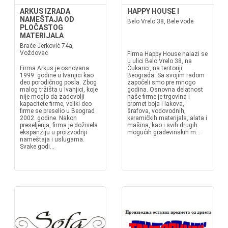
ARKUS IZRADA
HAPPY HOUSE I
NAMEŠTAJA OD
Belo Vrelo 38, Bele vode
PLOČASTOG
MATERIJALA
Braće Jerković 74a,
Voždovac
Firma Happy House nalazi se
u ulici Belo Vrelo 38, na
Firma Arkus je osnovana
Čukarici, na teritoriji
1999. godine u Ivanjici kao
Beograda. Sa svojim radom
deo porodičnog posla. Zbog
započeli smo pre mnogo
malog tržišta u Ivanjici, koje
godina. Osnovna delatnost
nije moglo da zadovolji
naše firme je trgovina i
kapacitete firme, veliki deo
promet boja i lakova,
firme se preselio u Beograd
šrafova, vodovodnih,
2002. godine. Nakon
keramičkih materijala, alata i
preseljenja, firma je doživela
mašina, kao i svih drugih
ekspanziju u proizvodnji
mogućih građevinskih m...
nameštaja i uslugama.
Svake godi...