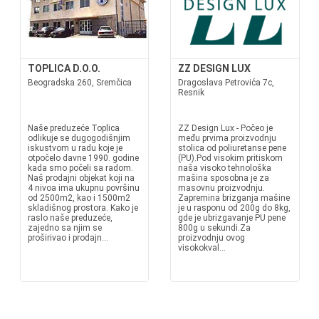
TOPLICA D.O.O.
ZZ DESIGN LUX
Beogradska 260, Sremčica
Dragoslava Petrovića 7c,
Resnik
Naše preduzeće Toplica
ZZ Design Lux - Počeo je
odlikuje se dugogodišnjim
među prvima proizvodnju
iskustvom u radu koje je
stolica od poliuretanse pene
otpočelo davne 1990. godine
(PU).Pod visokim pritiskom
kada smo počeli sa radom.
naša visoko tehnološka
Naš prodajni objekat koji na
mašina sposobna je za
4 nivoa ima ukupnu površinu
masovnu proizvodnju.
od 2500m2, kao i 1500m2
Zapremina brizganja mašine
skladišnog prostora. Kako je
je u rasponu od 200g do 8kg,
raslo naše preduzeće,
gde je ubrizgavanje PU pene
zajedno sa njim se
800g u sekundi.Za
proširivao i prodajn...
proizvodnju ovog
visokokval...