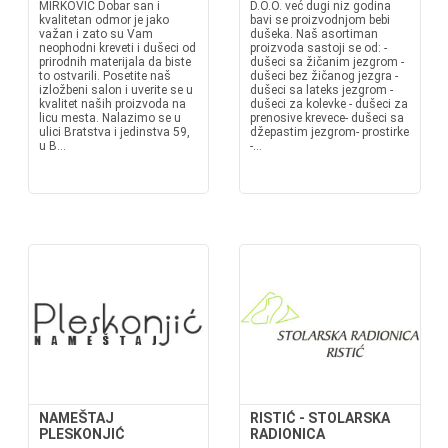
MIRKOVIĆ Dobar san i
D.O.O. već dugi niz godina
kvalitetan odmor je jako
bavi se proizvodnjom bebi
važan i zato su Vam
dušeka. Naš asortiman
neophodni kreveti i dušeci od
proizvoda sastoji se od: -
prirodnih materijala da biste
dušeci sa žičanim jezgrom -
to ostvarili. Posetite naš
dušeci bez žičanog jezgra -
izložbeni salon i uverite se u
dušeci sa lateks jezgrom -
kvalitet naših proizvoda na
dušeci za kolevke - dušeci za
licu mesta. Nalazimo se u
prenosive krevece- dušeci sa
ulici Bratstva i jedinstva 59,
džepastim jezgrom- prostirke
u B...
-...
NAMEŠTAJ
RISTIĆ - STOLARSKA
PLESKONJIĆ
RADIONICA