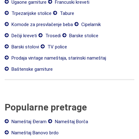
Ugaone garniture
Francuski kreveti
Trpezarijske stolice
Tabure
Komode za presvlačenje beba
Cipelarnik
Dečiji kreveti
Trosedi
Barske stolice
Barski stolovi
TV police
Prodaja vintage nameštaja, starinski nameštaj
Baštenske garniture
Popularne pretrage
Nameštaj Đeram
Nameštaj Borča
Nameštaj Banovo brdo