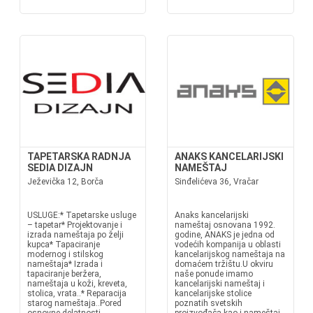
TAPETARSKA RADNJA
ANAKS KANCELARIJSKI
SEDIA DIZAJN
NAMEŠTAJ
Ježevička 12, Borča
Sinđelićeva 36, Vračar
USLUGE:* Tapetarske usluge
Anaks kancelarijski
– tapetar* Projektovanje i
nameštaj osnovana 1992.
izrada nameštaja po želji
godine, ANAKS je jedna od
kupca* Tapaciranje
vodećih kompanija u oblasti
modernog i stilskog
kancelarijskog nameštaja na
nameštaja* Izrada i
domaćem tržištu.U okviru
tapaciranje beržera,
naše ponude imamo
nameštaja u koži, kreveta,
kancelarijski nameštaj i
stolica, vrata..* Reparacija
kancelarijske stolice
starog nameštaja..Pored
poznatih svetskih