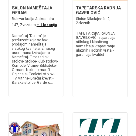
SALON NAMEŠTAJA
TAPETARSKA RADNJA
ĐERAM
GAVRILOVIĆ
Bulevar kralja Aleksandra
Siniše Nikolajevića 9,
Železnik
147, Zvezdara
+ 1 lokacija
TAPETARSKA RADNJA
Nameštaj "Đeram" je
GAVRILOVIĆ - reparacija
preduzeće koje se bavi
stilskog i klasičnog
prodajom nameštaja
nameštaja - tapaciranje
visokog kvaliteta.Iz našeg
ulaznih i sobnih vrata -
asortimana izdvajamo:
garancija kvalitet
Nameštaj- Trpezarijski
stolovi- Stolice- Klub stolovi-
Komode- Vitrine- Biblioteke-
Ormani- Noćni ormarići-
Ogledala- Toaletni stolovi-
TV Vitrine- Bračni kreveti-
Barske stolice- Gardero...