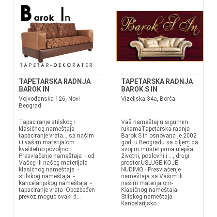
TAPETARSKA RADNJA
TAPETARSKA RADNJA
BAROK IN
BAROK S IN
Vojvođanska 126, Novi
Vizeljska 34a, Borča
Beograd
Tapaciranje stilskog i
Vaš nameštaj u sigurnim
klasičnog nameštaja
rukamaTapetarska radnja
tapaciranje vrata....sa našim
Barok S in osnovana je 2002
ili vašim materijalom
god. u Beogradu sa ciljem da
kvalitetno povoljno!
svojim musterijama ulepša
Presvlačenje nameštaja - od
životni, poslovni i ..., drugi
Vašeg ili našeg materijala -
prostor.USLUGE KOJE
klasičnog nameštaja -
NUDIMO:- Presvlačenje
stilskog nameštaja -
nameštaja sa Vašim ili
kancelarijskog nameštaja -
našim materijalom-
tapaciranje vrata Obezbeđen
Klasičnog nameštaja-
prevoz moguć svaki d...
Stilskog nameštaja-
Kancelarijsko...