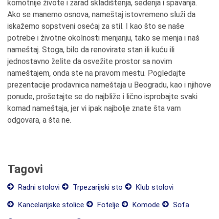
komotnije živote i zarad skladištenja, sedenja i spavanja.
Ako se manemo osnova, nameštaj istovremeno služi da
iskažemo sopstveni osećaj za stil. I kao što se naše
potrebe i životne okolnosti menjanju, tako se menja i naš
nameštaj. Stoga, bilo da renovirate stan ili kuću ili
jednostavno želite da osvežite prostor sa novim
nameštajem, onda ste na pravom mestu. Pogledajte
prezentacije prodavnica nameštaja u Beogradu, kao i njihove
ponude, prošetajte se do najbliže i lično isprobajte svaki
komad nameštaja, jer vi ipak najbolje znate šta vam
odgovara, a šta ne.
Tagovi
Radni stolovi
Trpezarijski sto
Klub stolovi
Kancelarijske stolice
Fotelje
Komode
Sofa