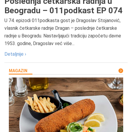
Poslednja četkarska radnja u
Beogradu – 011podkast EP 074
U 74. epizodi 011podkasta gost je Dragoslav Stojanović,
vlasnik četkarske radnje Dragan – poslednje četkarske
radnje u Beogradu. Nastavljajući tradiciju započetu davne
1953. godine, Dragoslav već više...
Detaljnije ›
MAGAZIN