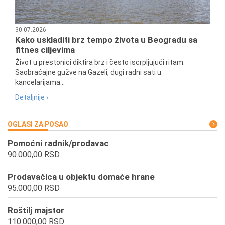
30.07.2026
Kako uskladiti brz tempo života u Beogradu sa
fitnes ciljevima
Život u prestonici diktira brz i često iscrpljujući ritam.
Saobraćajne gužve na Gazeli, dugi radni sati u
kancelarijama...
Detaljnije ›
OGLASI ZA POSAO
Pomoćni radnik/prodavac
90.000,00 RSD
Prodavačica u objektu domaće hrane
95.000,00 RSD
Roštilj majstor
110.000,00 RSD