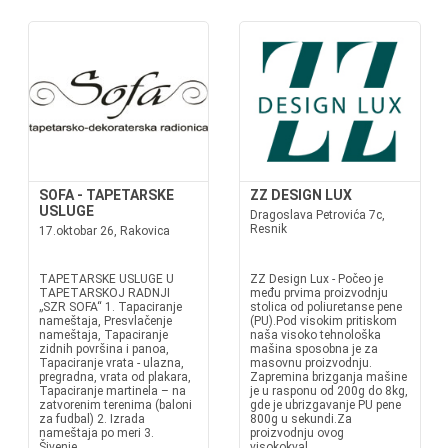
SOFA - TAPETARSKE
ZZ DESIGN LUX
USLUGE
Dragoslava Petrovića 7c,
Resnik
17.oktobar 26, Rakovica
TAPETARSKE USLUGE U
ZZ Design Lux - Počeo je
TAPETARSKOJ RADNJI
među prvima proizvodnju
„SZR SOFA“ 1. Tapaciranje
stolica od poliuretanse pene
nameštaja, Presvlačenje
(PU).Pod visokim pritiskom
nameštaja, Tapaciranje
naša visoko tehnološka
zidnih površina i panoa,
mašina sposobna je za
Tapaciranje vrata - ulazna,
masovnu proizvodnju.
pregradna, vrata od plakara,
Zapremina brizganja mašine
Tapaciranje martinela – na
je u rasponu od 200g do 8kg,
zatvorenim terenima (baloni
gde je ubrizgavanje PU pene
za fudbal) 2. Izrada
800g u sekundi.Za
nameštaja po meri 3.
proizvodnju ovog
Šivenje...
visokokval...