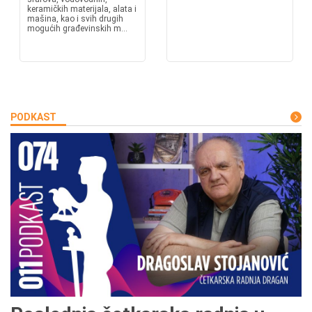
keramičkih materijala, alata i
mašina, kao i svih drugih
mogućih građevinskih m...
PODKAST