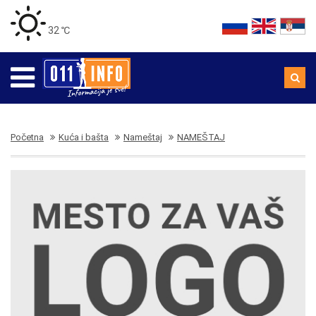
32 ℃
Početna
Kuća i bašta
Nameštaj
NAMEŠTAJ