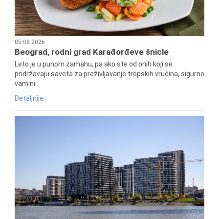
05.08.2026
Beograd, rodni grad Karađorđeve šnicle
Leto je u punom zamahu, pa ako ste od onih koji se
pridržavaju saveta za preživljavanje tropskih vrućina, sigurno
vam ni...
Detaljnije ›