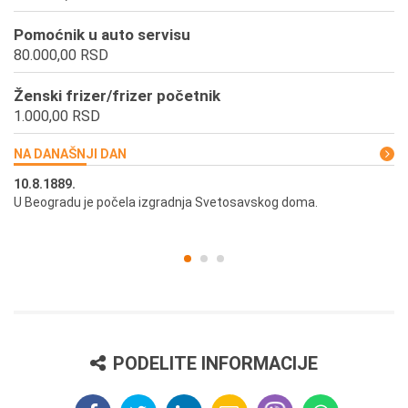
Pomoćnik u auto servisu
80.000,00 RSD
Ženski frizer/frizer početnik
1.000,00 RSD
NA DANAŠNJI DAN
10.8.1889.
10
U Beogradu je počela izgradnja Svetosavskog doma.
Ut
st
PODELITE INFORMACIJE