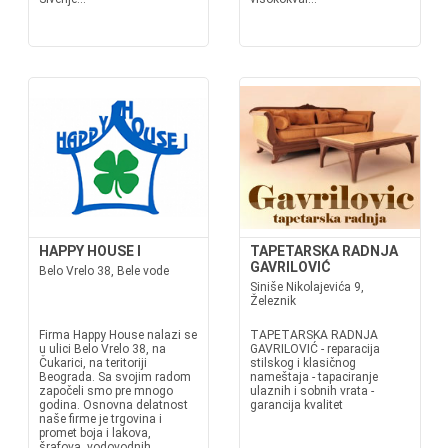
HAPPY HOUSE I
TAPETARSKA RADNJA
GAVRILOVIĆ
Belo Vrelo 38, Bele vode
Siniše Nikolajevića 9,
Železnik
Firma Happy House nalazi se
TAPETARSKA RADNJA
u ulici Belo Vrelo 38, na
GAVRILOVIĆ - reparacija
Čukarici, na teritoriji
stilskog i klasičnog
Beograda. Sa svojim radom
nameštaja - tapaciranje
započeli smo pre mnogo
ulaznih i sobnih vrata -
godina. Osnovna delatnost
garancija kvalitet
naše firme je trgovina i
promet boja i lakova,
šrafova, vodovodnih,