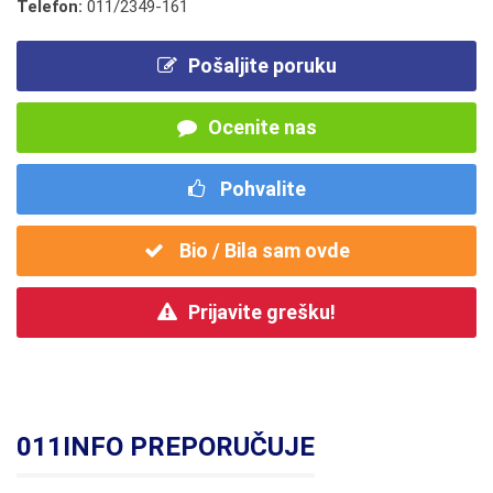
Telefon:
011/2349-161
Pošaljite poruku
Ocenite nas
Pohvalite
Bio / Bila sam ovde
Prijavite grešku!
011INFO PREPORUČUJE