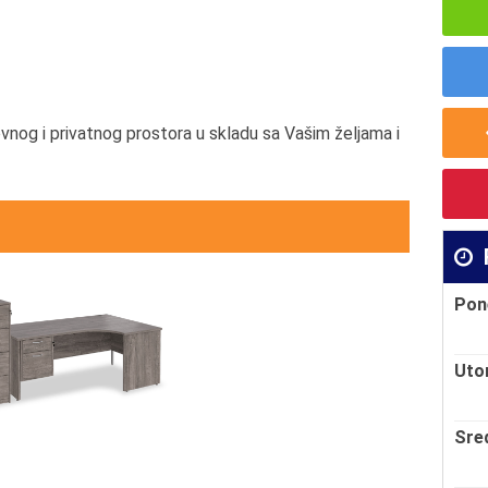
og i privatnog prostora u skladu sa Vašim željama i
Pon
Uto
Sre