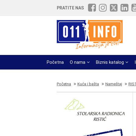
PRATITE NAS
Početna
O nama
Biznis katalog
Početna
Kuća i bašta
Nameštaj
RIS