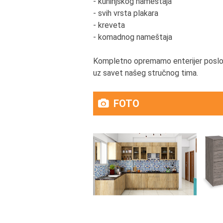
- kuhinjskog nameštaja
- svih vrsta plakara
- kreveta
- komadnog nameštaja
Kompletno opremamo enterijer poslovn
uz savet našeg stručnog tima.
FOTO