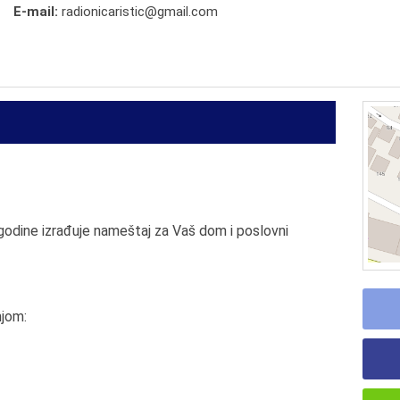
E-mail:
radionicaristic@gmail.com
godine izrađuje nameštaj za Vaš dom i poslovni
njom: