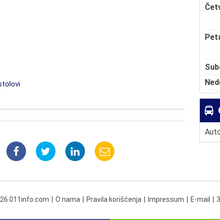
Čet
Pet
Sub
Ned
tolovi
Auto
026 011info.com
O nama
Pravila korišćenja
Impressum
E-mail