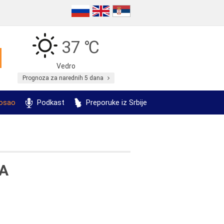
37 ℃
Vedro
Prognoza za narednih 5 dana
posao
Podkast
Preporuke iz Srbije
CA