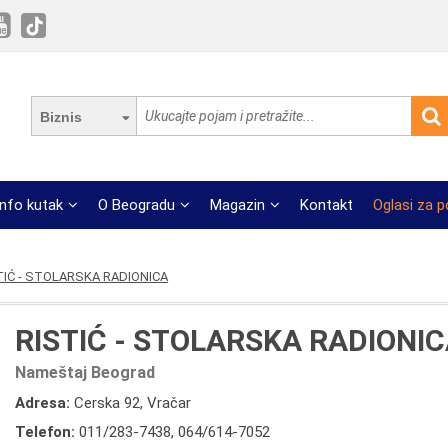
Biznis
Info kutak
O Beogradu
Magazin
Kontakt
Oglasi za 
TIĆ - STOLARSKA RADIONICA
RISTIĆ - STOLARSKA RADIONI
Nameštaj Beograd
Adresa:
Cerska 92, Vračar
Telefon:
011/283-7438
,
064/614-7052