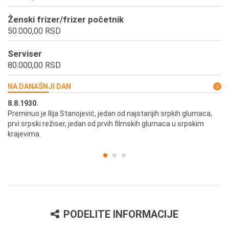
Ženski frizer/frizer početnik
50.000,00 RSD
Serviser
80.000,00 RSD
NA DANAŠNJI DAN
8.8.1930.
8.
Preminuo je Ilija Stanojević, jedan od najstarijih srpkih glumaca,
U 
prvi srpski režiser, jedan od prvih filmskih glumaca u srpskim
krajevima.
PODELITE INFORMACIJE