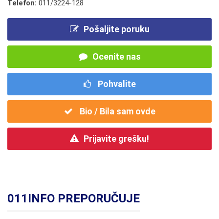
Telefon:
011/3224-128
Pošaljite poruku
Ocenite nas
Pohvalite
Bio / Bila sam ovde
Prijavite grešku!
011INFO PREPORUČUJE