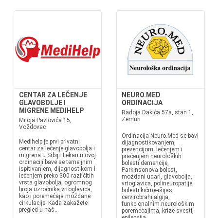
CENTAR ZA LEČENJE
NEURO.MED
GLAVOBOLJE I
ORDINACIJA
MIGRENE MEDIHELP
Radoja Dakića 57a, stan 1,
Zemun
Miloja Pavlovića 15,
Voždovac
Ordinacija Neuro.Med se bavi
Medihelp je prvi privatni
dijagnostikovanjem,
centar za lečenje glavobolja i
prevencijom, lečenjem i
migrena u Srbiji. Lekari u ovoj
praćenjem neuroloških
ordinaciji bave se temeljnim
bolesti:demencije,
ispitivanjem, dijagnostikom i
Parkinsonova bolest,
lečenjem preko 300 različitih
moždani udari, glavobolja,
vrsta glavobolja, ogromnog
vrtoglavica, polineuropatije,
broja uzročnika vrtoglavica,
bolesti kičme-išijas,
kao i poremećaja moždane
cervirobrahijalgija,
cirkulacije. Kada zakažete
funkcionalnim neurološkim
pregled u naš...
poremećajima, krize svesti,
epilepsija....