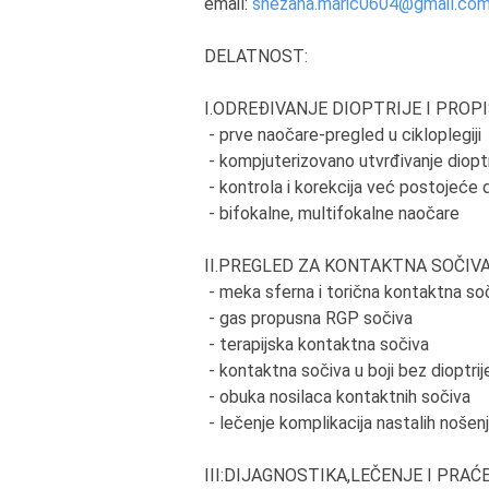
email:
snezana.maric0604@gmail.co
DELATNOST:
I.ODREĐIVANJE DIOPTRIJE I PROP
- prve naočare-pregled u cikloplegiji
- kompjuterizovano utvrđivanje dioptr
- kontrola i korekcija već postojeće d
- bifokalne, multifokalne naočare
II.PREGLED ZA KONTAKTNA SOČIVA
- meka sferna i torična kontaktna so
- gas propusna RGP sočiva
- terapijska kontaktna sočiva
- kontaktna sočiva u boji bez dioptrije
- obuka nosilaca kontaktnih sočiva
- lečenje komplikacija nastalih noše
III:DIJAGNOSTIKA,LEČENJE I PRA