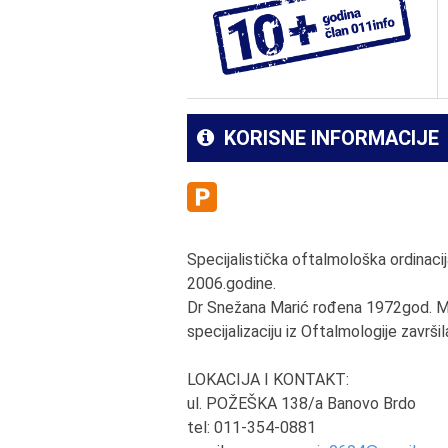
KORISNE INFORMACIJE
Specijalistička oftalmološka ordinac
2006.godine.
Dr Snežana Marić rođena 1972god. Med
specijalizaciju iz Oftalmologije završi
LOKACIJA I KONTAKT:
ul. POŽEŠKA 138/a Banovo Brdo
tel: 011-354-0881