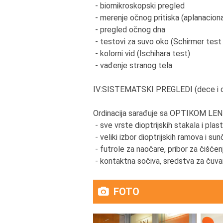
- biomikroskopski pregled
- merenje očnog pritiska (aplanacion
- pregled očnog dna
- testovi za suvo oko (Schirmer test
- kolorni vid (Ischihara test)
- vađenje stranog tela
IV:SISTEMATSKI PREGLEDI (dece i o
Ordinacija sarađuje sa OPTIKOM LENT
- sve vrste dioptrijskih stakala i plasti
- veliki izbor dioptrijskih ramova i su
- futrole za naočare, pribor za čišćen
- kontaktna sočiva, sredstva za čuvan
FOTO