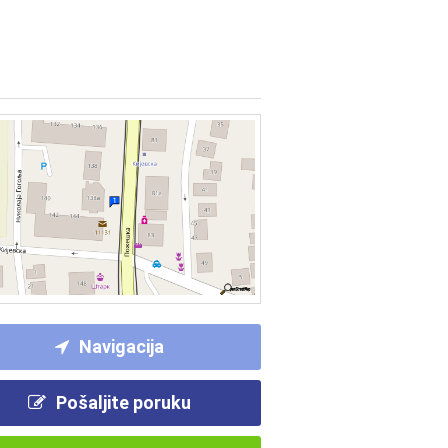
Navigacija
Pošaljite poruku