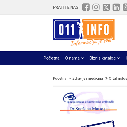
PRATITE NAS
Početna
O nama
Biznis katalog
Početna
Zdravlje i medicina
Oftalmološ