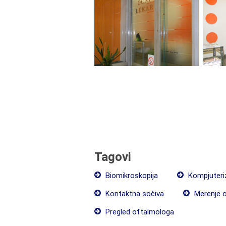
Tagovi
Biomikroskopija
Kompjuteriz
Kontaktna sočiva
Merenje o
Pregled oftalmologa