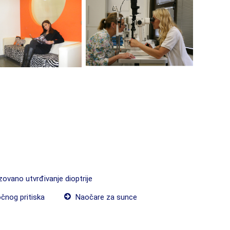
ovano utvrđivanje dioptrije
čnog pritiska
Naočare za sunce