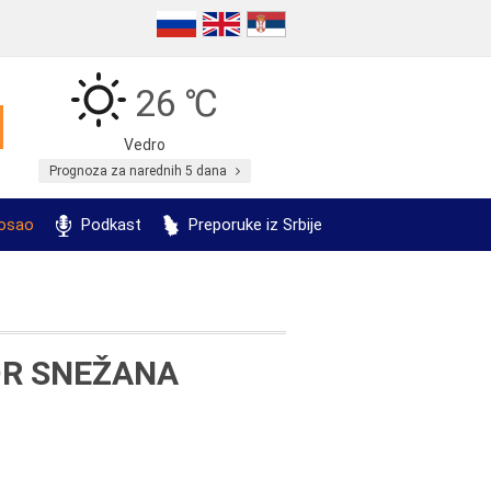
26 ℃
Vedro
Prognoza za narednih 5 dana
posao
Podkast
Preporuke iz Srbije
DR SNEŽANA