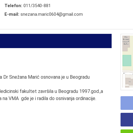
Telefon:
011/3540-881
E-mail:
snezana.maric0604@gmail.com
ija Dr Snežana Marić osnovana je u Beogradu
icinski fakultet završila u Beogradu 1997.god.,a
la na VMA gde je i radila do osnivanja ordinacije.