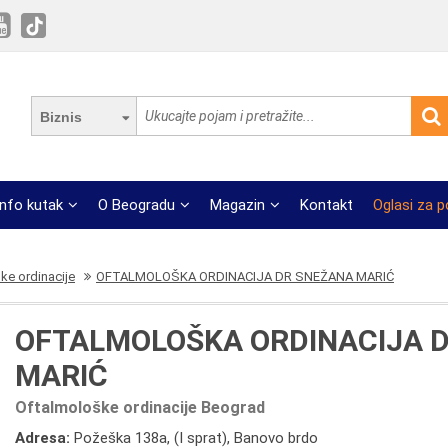
Biznis
Info kutak
O Beogradu
Magazin
Kontakt
Oglasi za 
ke ordinacije
OFTALMOLOŠKA ORDINACIJA DR SNEŽANA MARIĆ
OFTALMOLOŠKA ORDINACIJA 
MARIĆ
Oftalmološke ordinacije Beograd
Adresa:
Požeška 138a, (I sprat), Banovo brdo