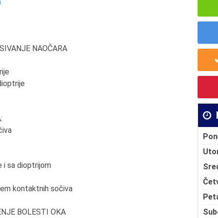
m
ISIVANJE NAOČARA
ije
ioptrije
:
čiva
Pon
Uto
 i sa dioptrijom
Sre
Čet
njem kontaktnih sočiva
Pet
Sub
ĆENJE BOLESTI OKA