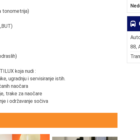
Ned
a tonometrija)
 ,BUT)
Auto
88, 
draslih)
Tram
ILUX koja nudi :
ke, ugradnju i servisiranje istih.
nčanih naočara
je, trake za naočare
je i održavanje sočiva