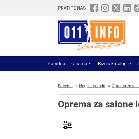
PRATITE NAS
Početna
O nama
Biznis katalog
Početna
Nega lica i tela
Oprema za sal
Oprema za salone l