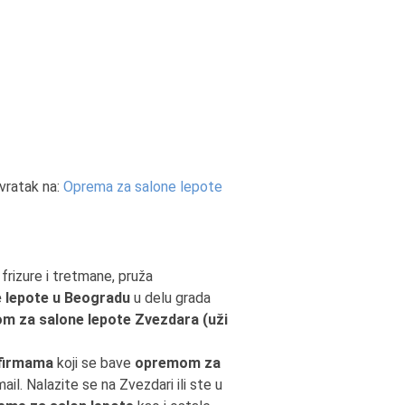
vratak na:
Oprema za salone lepote
frizure i tretmane, pruža
e lepote u Beogradu
u delu grada
m za salone lepote Zvezdara (uži
firmama
koji se bave
opremom za
ail. Nalazite se na Zvezdari ili ste u