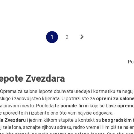
1
2
Po
lepote Zvezdara
. Oprema za salone lepote obuhvata uređaje i kozmetiku za negu, 
luge i zadovoljstvo klijenata. U potrazi ste za
opremi za salon
 na pravom mestu. Pogledajte
ponude firmi
koje se bave
opremo
e
uporedite ih i izaberite ono što vam najviše odgovara.
da Zvezdaru
i jednim klikom stupite u kontakt sa
beogradskim 
oj telefona, saznajte njihovu adresu, radno vreme ili im pišite na em