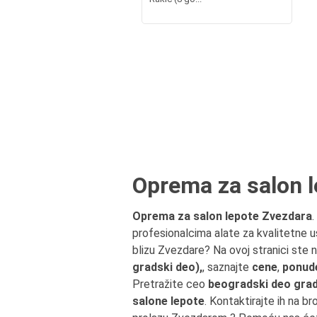
Oprema za salon 
Oprema za salon lepote Zvezdara
profesionalcima alate za kvalitetne us
blizu Zvezdare? Na ovoj stranici ste
gradski deo),
, saznajte
cene
,
ponud
Pretražite ceo
beogradski deo gra
salone lepote
. Kontaktirajte ih na br