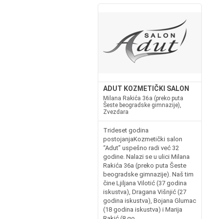
ADUT KOZMETIČKI SALON
Milana Rakića 36a (preko puta
Šeste beogradske gimnazije),
Zvezdara
Trideset godina
postojanjaKozmetički salon
“Adut” uspešno radi već 32
godine. Nalazi se u ulici Milana
Rakića 36a (preko puta Šeste
beogradske gimnazije). Naš tim
čine Ljiljana Vilotić (37 godina
iskustva), Dragana Višnjić (27
godina iskustva), Bojana Glumac
(18 godina iskustva) i Marija
Rakić (8 go...