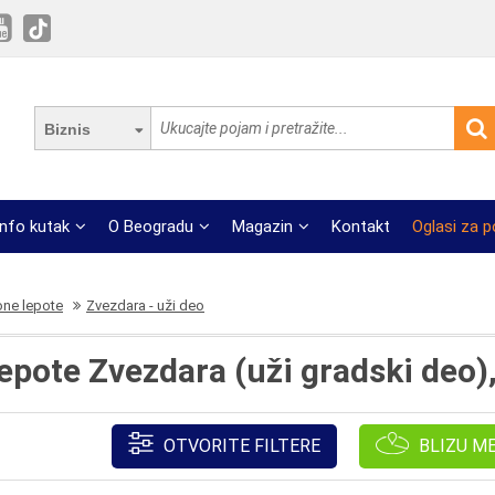
Biznis
Info kutak
O Beogradu
Magazin
Kontakt
Oglasi za 
one lepote
Zvezdara - uži deo
epote Zvezdara (uži gradski deo)
OTVORITE FILTERE
BLIZU M