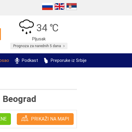
34 ℃
Pljusak
Prognoza za narednih 5 dana
posao
Podkast
Preporuke iz Srbije
, Beograd
ENE
PRIKAŽI NA MAPI