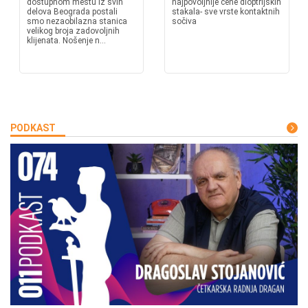
dostupnom mestu iz svih
najpovoljnije cene dioptrijskih
delova Beograda postali
stakala- sve vrste kontaktnih
smo nezaobilazna stanica
sočiva
velikog broja zadovoljnih
klijenata. Nošenje n...
PODKAST