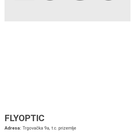
FLYOPTIC
Adresa:
Trgovačka 9a, t.c. prizemlje