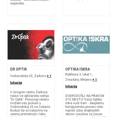
organska...
DR OPTIK
OPTIKA ISKRA
Rableova 3, lokal 1,
Vodovodska 25, Žarkovo
+ 1
Zvezdara, Mirijevo
+ 1
lokacija
lokacija
U strogom centru Žarkova
nalazi se optičarska radnja
DOBRODOŠLI, NA PRAVOM
"Dr Optik". Preciznije rečeno
STE MESTU! Vaša Optika
možete nas pronaći u
Iskra nudi Vam: - besplatnu
Vodovodskoj 25 na Čukarici.
kompjutersku proveru vida-
Budući da se nalazimo na
najveći izbor dioptrijskih
veoma prometnom i lako
okvira i naočara za sunce-