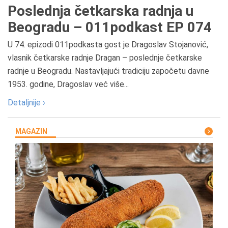
Poslednja četkarska radnja u
Beogradu – 011podkast EP 074
U 74. epizodi 011podkasta gost je Dragoslav Stojanović,
vlasnik četkarske radnje Dragan – poslednje četkarske
radnje u Beogradu. Nastavljajući tradiciju započetu davne
1953. godine, Dragoslav već više...
Detaljnije ›
MAGAZIN