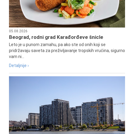
05.08.2026
Beograd, rodni grad Karađorđeve šnicle
Leto je u punom zamahu, pa ako ste od onih koji se
pridržavaju saveta za preživljavanje tropskih vrućina, sigurno
vam ni...
Detaljnije ›