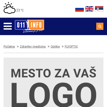
23 ℃
Početna
Zdravlje i medicina
Optika
FLYOPTIC