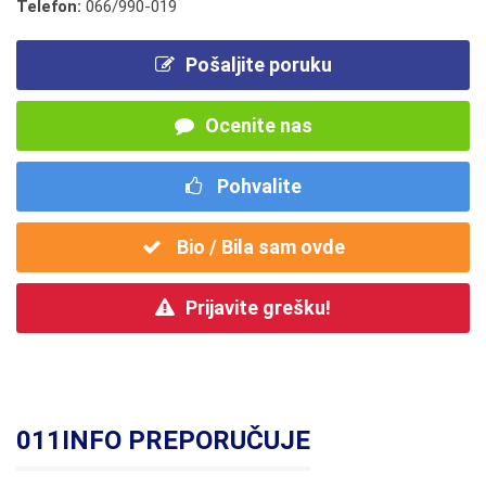
Telefon:
066/990-019
Pošaljite poruku
Ocenite nas
Pohvalite
Bio / Bila sam ovde
Prijavite grešku!
011INFO PREPORUČUJE