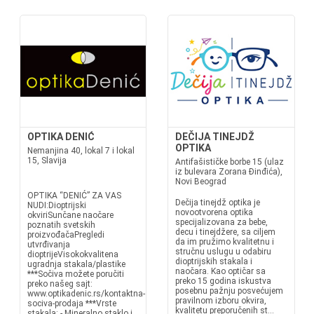
OPTIKA DENIĆ
DEČIJA TINEJDŽ
OPTIKA
Nemanjina 40, lokal 7 i lokal
15, Slavija
Antifašističke borbe 15 (ulaz
iz bulevara Zorana Đinđića),
Novi Beograd
OPTIKA “DENIĆ” ZA VAS
Dečija tinejdž optika je
NUDI:Dioptrijski
novootvorena optika
okviriSunčane naočare
specijalizovana za bebe,
poznatih svetskih
decu i tinejdžere, sa ciljem
proizvođačaPregledi
da im pružimo kvalitetnu i
utvrđivanja
stručnu uslugu u odabiru
dioptrijeVisokokvalitena
dioptrijskih stakala i
ugradnja stakala/plastike
naočara. Kao optičar sa
***Sočiva možete poručiti
preko 15 godina iskustva
preko našeg sajt:
posebnu pažnju posvećujem
www.optikadenic.rs/kontaktna-
pravilnom izboru okvira,
sociva-prodaja ***Vrste
kvalitetu preporučenih st...
stakala: - Mineralno staklo i