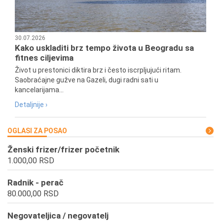
30.07.2026
Kako uskladiti brz tempo života u Beogradu sa
fitnes ciljevima
Život u prestonici diktira brz i često iscrpljujući ritam.
Saobraćajne gužve na Gazeli, dugi radni sati u
kancelarijama...
Detaljnije ›
OGLASI ZA POSAO
Ženski frizer/frizer početnik
1.000,00 RSD
Radnik - perač
80.000,00 RSD
Negovateljica / negovatelj