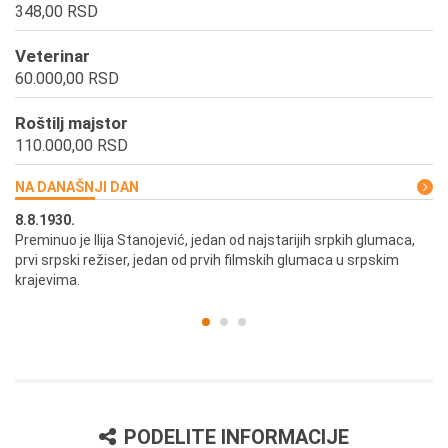
348,00 RSD
Veterinar
60.000,00 RSD
Roštilj majstor
110.000,00 RSD
NA DANAŠNJI DAN
8.8.1930.
8.
Preminuo je Ilija Stanojević, jedan od najstarijih srpkih glumaca,
U 
prvi srpski režiser, jedan od prvih filmskih glumaca u srpskim
krajevima.
PODELITE INFORMACIJE