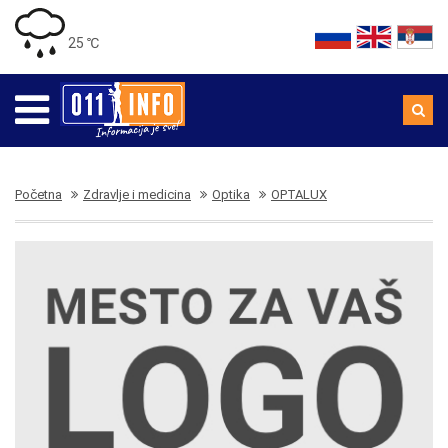
25 ℃
Početna
Zdravlje i medicina
Optika
OPTALUX