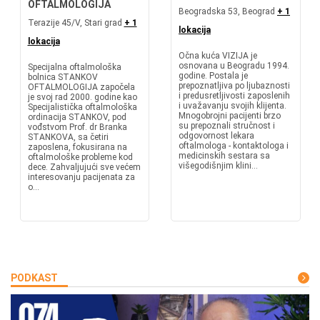
OFTALMOLOGIJA
Beogradska 53, Beograd
+ 1
Terazije 45/V, Stari grad
+ 1
lokacija
lokacija
Očna kuća VIZIJA je
osnovana u Beogradu 1994.
Specijalna oftalmološka
godine. Postala je
bolnica STANKOV
prepoznatljiva po ljubaznosti
OFTALMOLOGIJA započela
i predusretljivosti zaposlenih
je svoj rad 2000. godine kao
i uvažavanju svojih klijenta.
Specijalistička oftalmološka
Mnogobrojni pacijenti brzo
ordinacija STANKOV, pod
su prepoznali stručnost i
vođstvom Prof. dr Branka
odgovornost lekara
STANKOVA, sa četiri
oftalmologa - kontaktologa i
zaposlena, fokusirana na
medicinskih sestara sa
oftalmološke probleme kod
višegodišnjim klini...
dece. Zahvaljujući sve većem
interesovanju pacijenata za
o...
PODKAST