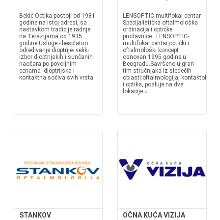
Bekić Optika postoji od 1981.
LENSOPTIC-multifokal centar
godine na istoj adresi, sa
Specijalistička oftalmološka
nastavkom tradicije radnje
ordinacija i optičke
na Terazijama od 1935.
prodavnice LENSOPTIC-
godine.Usluge:- besplatno
multifokal centar,optički i
određivanje dioptrije- veliki
oftalmološki koncept
izbor dioptrijskih i sunčanih
osnovan 1995 godine u
naočara po povoljnim
Beogradu.Savršeno uigran
cenama- dioptrijska i
tim stručnjaka iz sledećih
kontaktna sočiva svih vrsta
oblasti:oftalmologija, kontaktologija
i optika, posluje na dve
lokacije u...
STANKOV
OČNA KUĆA VIZIJA