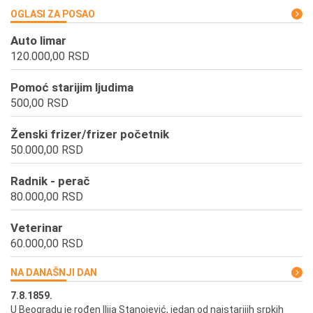
OGLASI ZA POSAO
Auto limar
120.000,00 RSD
Pomoć starijim ljudima
500,00 RSD
Ženski frizer/frizer početnik
50.000,00 RSD
Radnik - perač
80.000,00 RSD
Veterinar
60.000,00 RSD
NA DANAŠNJI DAN
7.8.1859.
7.
U Beogradu je rođen Ilija Stanojević, jedan od najstarijih srpkih
U 