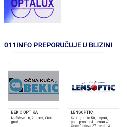
011INFO PREPORUČUJE U BLIZINI
BEKIĆ OPTIKA
LENSOPTIC
Nušićeva 10, 2. sprat, Stari
Svetogorska 50, II sprat,
grad
posl. pros. br.4 - centar //
Goce Delčeva 27, lokal 13...