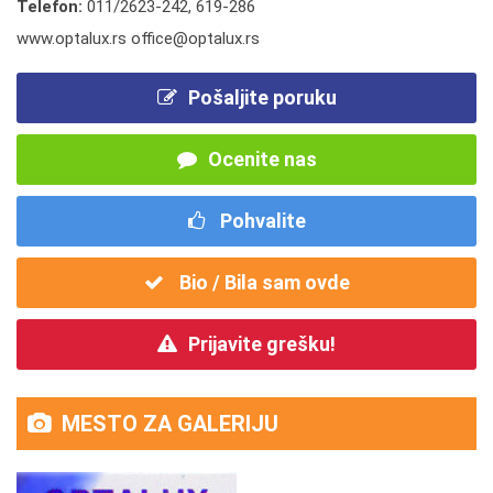
Telefon:
011/2623-242
,
619-286
www.optalux.rs office@optalux.rs
Pošaljite poruku
Ocenite nas
Pohvalite
Bio / Bila sam ovde
Prijavite grešku!
MESTO ZA GALERIJU