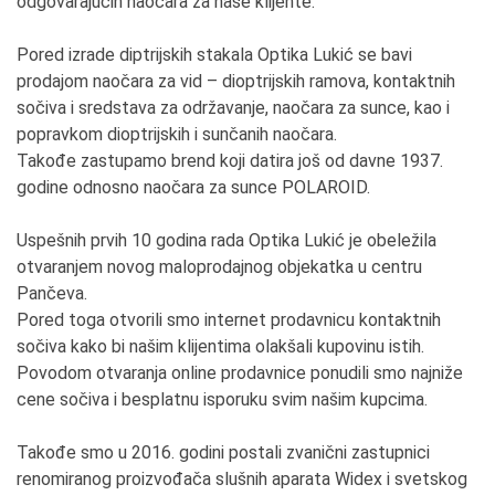
odgovarajućih naočara za naše klijente.
Pored izrade diptrijskih stakala Optika Lukić se bavi
prodajom naočara za vid – dioptrijskih ramova, kontaktnih
sočiva i sredstava za održavanje, naočara za sunce, kao i
popravkom dioptrijskih i sunčanih naočara.
Takođe zastupamo brend koji datira još od davne 1937.
godine odnosno naočara za sunce POLAROID.
Uspešnih prvih 10 godina rada Optika Lukić je obeležila
otvaranjem novog maloprodajnog objekatka u centru
Pančeva.
Pored toga otvorili smo internet prodavnicu kontaktnih
sočiva kako bi našim klijentima olakšali kupovinu istih.
Povodom otvaranja online prodavnice ponudili smo najniže
cene sočiva i besplatnu isporuku svim našim kupcima.
Takođe smo u 2016. godini postali zvanični zastupnici
renomiranog proizvođača slušnih aparata Widex i svetskog