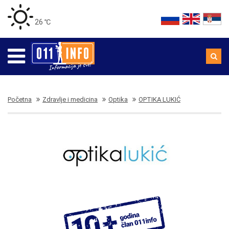
26 ℃
Početna
Zdravlje i medicina
Optika
OPTIKA LUKIĆ