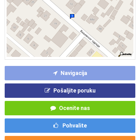
Navigacija
Pošaljite poruku
Ocenite nas
Pohvalite