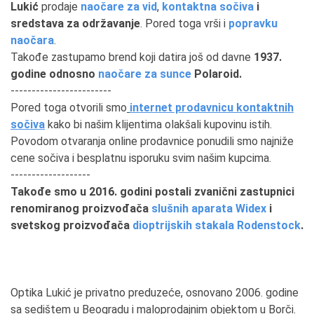
Lukić
prodaje
naočare za vid
,
kontaktna sočiva
i
sredstava za održavanje
. Pored toga vrši i
popravku
naočara
.
Takođe zastupamo brend koji datira još od davne
1937.
godine odnosno
naočare za sunce
Polaroid.
------------------------
Pored toga otvorili smo
internet prodavnicu kontaktnih
sočiva
kako bi našim klijentima olakšali kupovinu istih.
Povodom otvaranja online prodavnice ponudili smo najniže
cene sočiva i besplatnu isporuku svim našim kupcima.
-------------------
Takođe smo u 2016. godini postali zvanični zastupnici
renomiranog proizvođača
slušnih aparata Widex
i
svetskog proizvođača
dioptrijskih stakala Rodenstock
.
Optika Lukić je privatno preduzeće, osnovano 2006. godine
sa sedištem u Beogradu i maloprodajnim objektom u Borči.