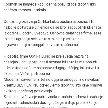
I odmah se nameće kao lider na polju izrade dioptrijskih
naočara, ramova i stakala.
Od samog osnivanja Optika Lukić posluje uspešno, što
najbolje potvrđuje činjenica da se broj zadovoljnih klijenata
iz godine u godinu uvećava. Osnovna delatnost firme jeste
izrada i ugradnja svih vrsta stakala i plastike na
najsavremenijim kompjutrizovanim mašinama.
Filozofija firme Optika Lukić se pre svega bazira na
nastojanju da u potpunosti razume klijenta i time ponudi
adekvatne naočare na osnovu dugogodišnjeg iskustva i u
skladu sa Vašim potrebama.
Moderna i savremena tehnologija je omogućila da svakom
klijentu BESPLATNO određujemo dioptriju što čine osnovu
svakog uspešnog poslovanja.
Stalno usavršavanje naših visokostručnih kadrova i praćenje
najnovijih tehnoloških dostignuća garantuje pronalaženje