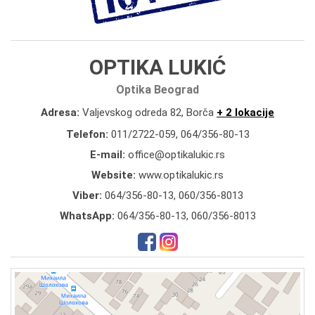
OPTIKA LUKIĆ
Optika Beograd
Adresa:
Valjevskog odreda 82, Borča
+ 2 lokacije
Telefon:
011/2722-059
,
064/356-80-13
E-mail:
office@optikalukic.rs
Website:
www.optikalukic.rs
Viber:
064/356-80-13, 060/356-8013
WhatsApp:
064/356-80-13, 060/356-8013