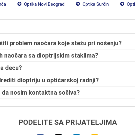
nča
Optika Novi Beograd
Optika Surčin
Opti
ešiti problem naočara koje stežu pri nošenju?
ih naočara sa dioptrijskim staklima?
za decu?
rediti dioptriju u optičarskoj radnji?
 da nosim kontaktna sočiva?
PODELITE SA PRIJATELJIMA