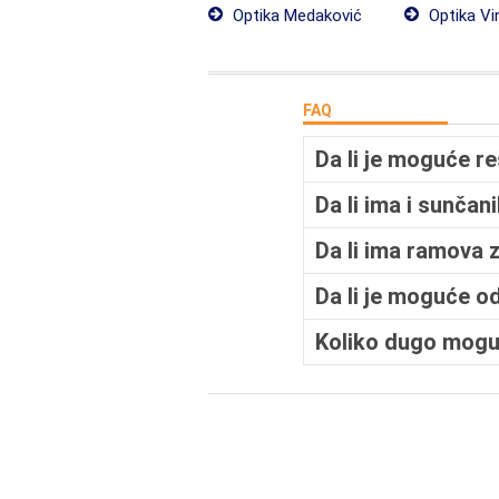
Optika Medaković
Optika Vi
FAQ
Da li je moguće r
Da li ima i sunčan
Da li ima ramova 
Da li je moguće od
Koliko dugo mogu