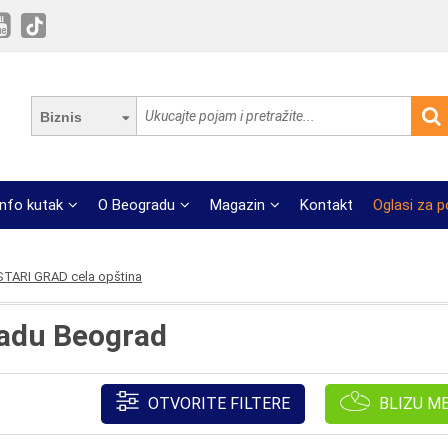
Biznis
Info kutak
O Beogradu
Magazin
Kontakt
Oglasi za 
STARI GRAD cela opština
radu Beograd
OTVORITE FILTERE
BLIZU M