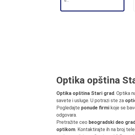
u...
Optika opština Sta
Optika opština Stari grad
. Optika n
savete i usluge. U potrazi ste za
opti
Pogledajte
ponude firmi
koje se ba
odgovara.
Pretražite ceo
beogradski deo grad
optikom
. Kontaktirajte ih na broj tel