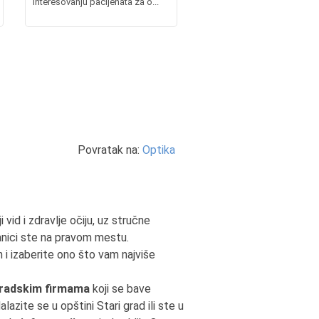
interesovanju pacijenata za o...
Povratak na:
Optika
vid i zdravlje očiju, uz stručne
ranici ste na pravom mestu.
 i izaberite ono što vam najviše
radskim firmama
koji se bave
lazite se u opštini Stari grad ili ste u