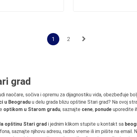
1
2
ri grad
udi naočare, sočiva i opremu za dijagnostiku vida, obezbeđuje bolji 
ci u Beogradu
u delu grada blizu opštine Stari grad? Na ovoj st
ve
optikom u Starom gradu
, saznajte
cene
,
ponude
uporedite ih
a opštinu Stari grad
i jednim klikom stupite u kontakt sa
beog
efona, saznajte njihovu adresu, radno vreme ili im pišite na email. Na