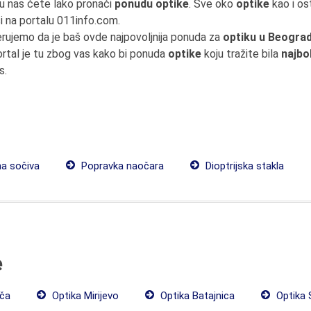
u nas ćete lako pronaći
ponudu optike
. Sve oko
optike
kao i os
i na portalu 011info.com.
erujemo da je baš ovde najpovoljnija ponuda za
optiku u Beogra
rtal je tu zbog vas kako bi ponuda
optike
koju tražite bila
najbo
s.
a sočiva
Popravka naočara
Dioptrijska stakla
e
rča
Optika Mirijevo
Optika Batajnica
Optika S