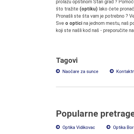
prolazu opštinom Stari grad ? Pomoć
što tražite
(optiku)
lako ćete pronać
Pronašli ste šta vam je potrebno ? V
Sve
o optici
na jednom mestu, naš po
koji ste našli kod naš - preporučite na
Tagovi
Naočare za sunce
Kontaktn
Popularne pretrag
Optika Vidikovac
Optika Bo