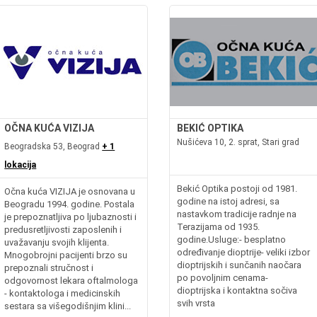
OČNA KUĆA VIZIJA
BEKIĆ OPTIKA
Nušićeva 10, 2. sprat, Stari grad
Beogradska 53, Beograd
+ 1
lokacija
Bekić Optika postoji od 1981.
Očna kuća VIZIJA je osnovana u
godine na istoj adresi, sa
Beogradu 1994. godine. Postala
nastavkom tradicije radnje na
je prepoznatljiva po ljubaznosti i
Terazijama od 1935.
predusretljivosti zaposlenih i
godine.Usluge:- besplatno
uvažavanju svojih klijenta.
određivanje dioptrije- veliki izbor
Mnogobrojni pacijenti brzo su
dioptrijskih i sunčanih naočara
prepoznali stručnost i
po povoljnim cenama-
odgovornost lekara oftalmologa
dioptrijska i kontaktna sočiva
- kontaktologa i medicinskih
svih vrsta
sestara sa višegodišnjim klini...