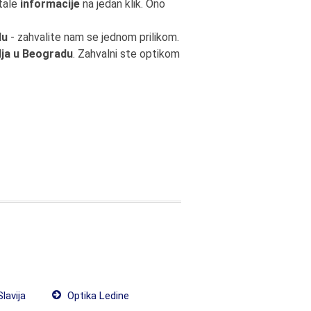
tale
informacije
na jedan klik. Ono
du
- zahvalite nam se jednom prilikom.
lja u Beogradu
. Zahvalni ste optikom
lavija
Optika Ledine