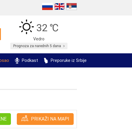
32 ℃
Vedro
Prognoza za narednih 5 dana
posao
Podkast
Preporuke iz Srbije
ENE
PRIKAŽI NA MAPI