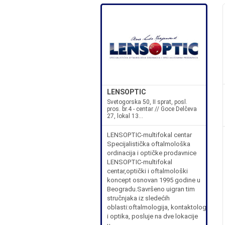
LENSOPTIC
Svetogorska 50, II sprat, posl.
pros. br.4 - centar // Goce Delčeva
27, lokal 13...
LENSOPTIC-multifokal centar
Specijalistička oftalmološka
ordinacija i optičke prodavnice
LENSOPTIC-multifokal
centar,optički i oftalmološki
koncept osnovan 1995 godine u
Beogradu.Savršeno uigran tim
stručnjaka iz sledećih
oblasti:oftalmologija, kontaktologija
i optika, posluje na dve lokacije