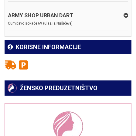
ARMY SHOP URBAN DART
Čumićevo sokače 69 (ulaz iz Nušićeve)
KORISNE INFORMACIJE
ŽENSKO PREDUZETNIŠTVO