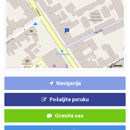
Navigacija
Pošaljite poruku
Ocenite nas