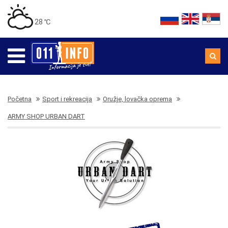
28 ℃
Početna
Sport i rekreacija
Oružje, lovačka oprema
ARMY SHOP URBAN DART