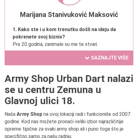
Marijana Stanivuković Maksović
1. Kako ste i u kom trenutku došli na ideju da
pokrenete svoj biznis?
Pre 20 godina, zanimale su me te stvari.
SAZNAJTE VIŠE
2. Da li ste oduvek želeli da se bavite trenutnom
delatnošću?
Da.
Army Shop Urban Dart nalazi
se u centru Zemuna u
3. Čime se ponosite u Vašem poslovanju?
Profesionalnošću.
Glavnoj ulici 18.
4. Koja je tajna Vašeg uspeha? (navedite tri
Naša
Army Shop
na ovoj lokaciji radi i funkcioniše od 2007.
osobine, ponašanja ,verovanja ili sposobnosti)
godine. Kod nas možete pronaći veliki izbor najrazličitije
Porodičan biznis.
opreme tipične za svaki army shop ali i puno toga što je
specifično samo za našu radnju.