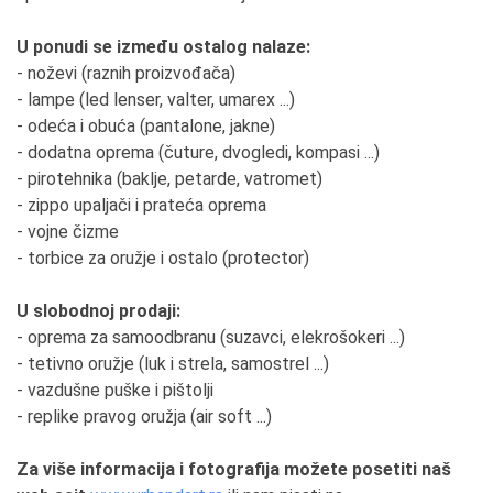
5. Koliko je Vaša okolina imala razumevanja i ko
Vam je najveća podrška?
U ponudi se između ostalog nalaze:
Porodica. Niko nije imao razumevanja, svima je bilo
- noževi (raznih proizvođača)
smešno.
- lampe (led lenser, valter, umarex ...)
- odeća i obuća (pantalone, jakne)
6. Koja rečenica je Vaša vodilja?
- dodatna oprema (čuture, dvogledi, kompasi ...)
Biti broj 1 u poslu.
- pirotehnika (baklje, petarde, vatromet)
- zippo upaljači i prateća oprema
7. Da li imate uzore koji su Vas motivisali ili
- vojne čizme
motivišu za dalji rad?
- torbice za oružje i ostalo (protector)
Rad me motiviše i da budemo najbolja firma u našoj
branši.
U slobodnoj prodaji:
- oprema za samoodbranu (suzavci, elekrošokeri ...)
8. Čega ste morali da se odreknete?
- tetivno oružje (luk i strela, samostrel ...)
Privatnog života.
- vazdušne puške i pištolji
- replike pravog oružja (air soft ...)
9. Šta je to što Vas je vuklo napred i kako ste se
motivisali i kada dođu loša vremena?
Za više informacija i fotografija možete posetiti naš
Želja za uspehom.