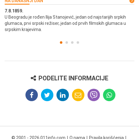
NA DANAŠNJI DAN
7.8.1859.
7.
U Beogradu je rođen Ilija Stanojević, jedan od najstarijih srpkih
U 
glumaca, prvi srpski režiser, jedan od prvih filmskih glumaca u
re
srpskim krajevima.
PODELITE INFORMACIJE
© 2001 - 2026 011info.com
O nama
Pravila korišćenja