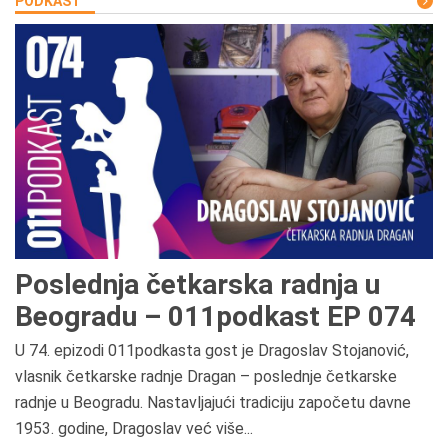
PODKAST
Poslednja četkarska radnja u
Beogradu – 011podkast EP 074
U 74. epizodi 011podkasta gost je Dragoslav Stojanović,
vlasnik četkarske radnje Dragan – poslednje četkarske
radnje u Beogradu. Nastavljajući tradiciju započetu davne
1953. godine, Dragoslav već više...