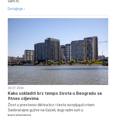
vam ni...
Detaljnije ›
30.07.2026
Kako uskladiti brz tempo života u Beogradu sa
fitnes ciljevima
Život u prestonici diktira brz i često iscrpljujući ritam.
Saobraćajne gužve na Gazeli, dugi radni sati u
kancelarijama...