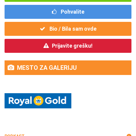
Pohvalite
Bio / Bila sam ovde
Prijavite grešku!
MESTO ZA GALERIJU