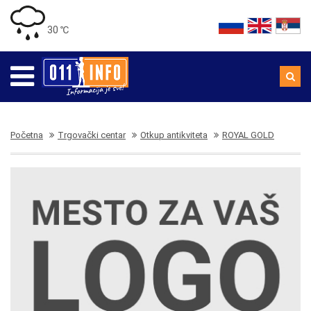
30 ℃
Početna
Trgovački centar
Otkup antikviteta
ROYAL GOLD