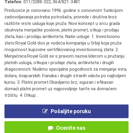
Telefon:
011/3288-322
,
064/821-3481
Preduzeće je osnovano 1996. godine s osnovnom funkcijom
zadovoljavanja potreba potrošača, privrede i društva kroz
različite vrste usluga koje pruža. Novi koncept u srcu grada
obuhvata menjačke poslove, platni promet, otkup i prodaju
zlata, kao i prodaju antikviteta. Naše usluge: 1. Investiciono
zlato:Royal Gold doo je vodeća kompanija u Srbiji koja pruža
mogućnost kupovine sertifikovanog investicionog zlata. 2.
Menjačnica:Royal Gold se s pravom naziva liderom u pružanju
platnih usluga, otkupa i prodaje zlata, antikviteta i drugih
dragocenosti. Nudimo specijalne pogodnosti za menjanje evra,
dolara, švajcarskih franaka i drugih stranih valuta po najboljem
kursu. 3. Platni promet:Obavljamo brz, siguran i efikasan
domaći platni promet uz najpovoljnije tarife na domaćem
tržištu. 4. Otkup...
Pošaljite poruku
Ocenite nas