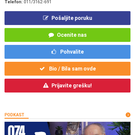
Telefon:
011/3162-691
Pošaljite poruku
Ocenite nas
Pohvalite
Bio / Bila sam ovde
Prijavite grešku!
PODKAST