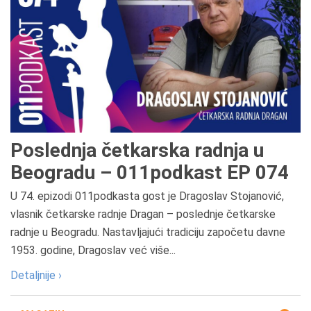
Poslednja četkarska radnja u
Beogradu – 011podkast EP 074
U 74. epizodi 011podkasta gost je Dragoslav Stojanović,
vlasnik četkarske radnje Dragan – poslednje četkarske
radnje u Beogradu. Nastavljajući tradiciju započetu davne
1953. godine, Dragoslav već više...
Detaljnije ›