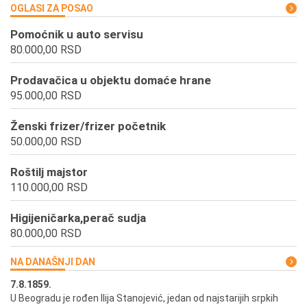
OGLASI ZA POSAO
Pomoćnik u auto servisu
80.000,00 RSD
Prodavačica u objektu domaće hrane
95.000,00 RSD
Ženski frizer/frizer početnik
50.000,00 RSD
Roštilj majstor
110.000,00 RSD
Higijeničarka,perač sudja
80.000,00 RSD
NA DANAŠNJI DAN
7.8.1859.
7.
U Beogradu je rođen Ilija Stanojević, jedan od najstarijih srpkih
U 