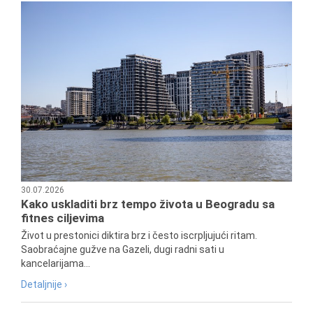
30.07.2026
Kako uskladiti brz tempo života u Beogradu sa
fitnes ciljevima
Život u prestonici diktira brz i često iscrpljujući ritam.
Saobraćajne gužve na Gazeli, dugi radni sati u
kancelarijama...
Detaljnije ›