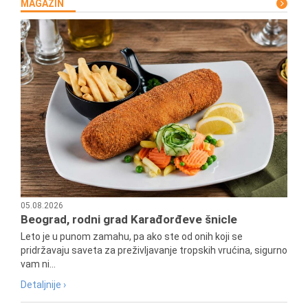
MAGAZIN
05.08.2026
Beograd, rodni grad Karađorđeve šnicle
Leto je u punom zamahu, pa ako ste od onih koji se
pridržavaju saveta za preživljavanje tropskih vrućina, sigurno
vam ni...
Detaljnije ›