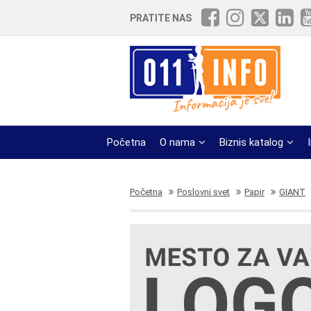
PRATITE NAS
Početna
O nama
Biznis katalog
Početna
Poslovni svet
Papir
GIANT