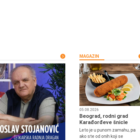
MAGAZIN
05.08.2026
Beograd, rodni grad
Karađorđeve šnicle
Leto je u punom zamahu, pa
ako ste od onih koji se