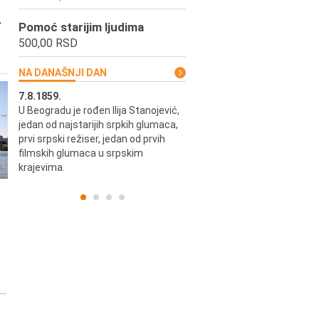
,
Pomoć starijim ljudima
500,00 RSD
NA DANAŠNJI DAN
7.8.1859.
7.8.1855.
U Beogradu je rođen Ilija Stanojević,
U Beogradu je rođen Svetisla
jedan od najstarijih srpkih glumaca,
Dinulović, pozorišni glumac i r
prvi srpski režiser, jedan od prvih
filmskih glumaca u srpskim
krajevima.
..