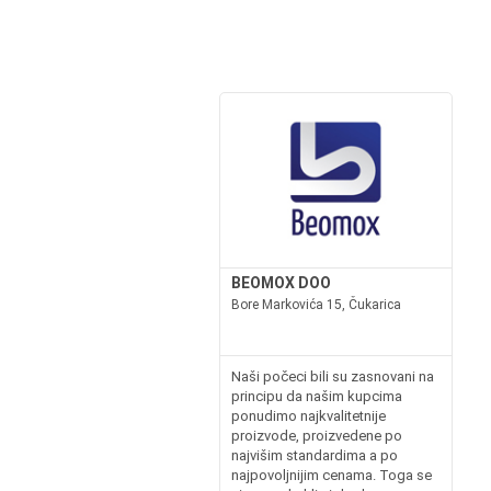
BEOMOX DOO
Bore Markovića 15, Čukarica
Naši počeci bili su zasnovani na
principu da našim kupcima
ponudimo najkvalitetnije
proizvode, proizvedene po
najvišim standardima a po
najpovoljnijim cenama. Toga se