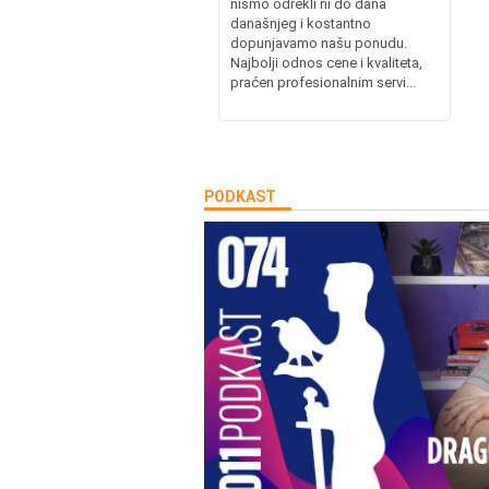
nismo odrekli ni do dana
današnjeg i kostantno
dopunjavamo našu ponudu.
Najbolji odnos cene i kvaliteta,
praćen profesionalnim servi...
PODKAST