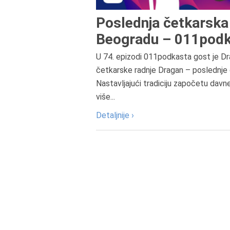
Poslednja četkarska 
Beogradu – 011podk
U 74. epizodi 011podkasta gost je Dr
četkarske radnje Dragan – poslednje 
Nastavljajući tradiciju započetu davn
više...
Detaljnije ›