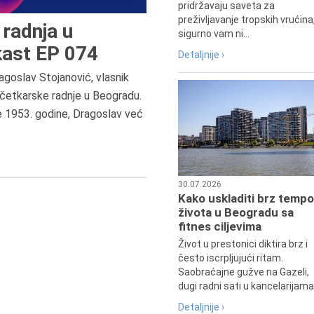
pridržavaju saveta za
preživljavanje tropskih vrućina
radnja u
sigurno vam ni...
ast EP 074
Detaljnije ›
agoslav Stojanović, vlasnik
7.8.2015.
četkarske radnje u Beogradu.
Preminula je Đurđija Cvetić,
e 1953. godine, Dragoslav već
pozorišna, filmska i TV glumica.
30.07.2026
Kako uskladiti brz tempo
života u Beogradu sa
fitnes ciljevima
Život u prestonici diktira brz i
često iscrpljujući ritam.
Saobraćajne gužve na Gazeli,
dugi radni sati u kancelarijama.
Detaljnije ›