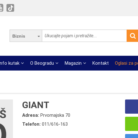
Biznis
Info kutak
O Beogradu
Magazin
Kontakt
Oglasi za 
GIANT
Adresa:
Prvomajska 70
Telefon:
011/616-163