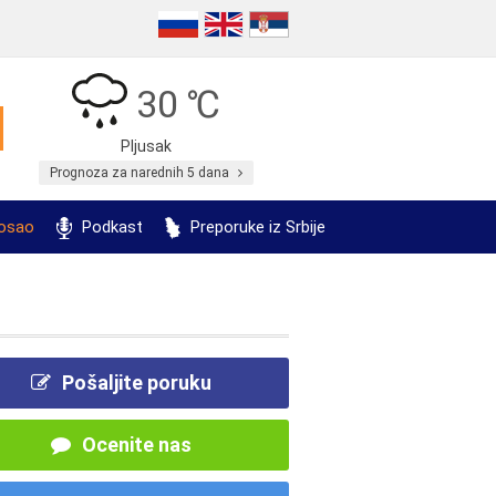
30 ℃
Pljusak
Prognoza za narednih 5 dana
posao
Podkast
Preporuke iz Srbije
Pošaljite poruku
Ocenite nas