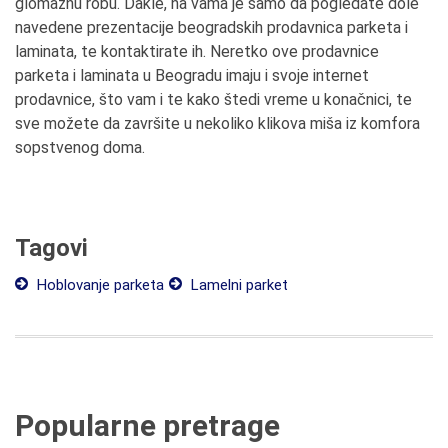
glomaznu robu. Dakle, na vama je samo da pogledate dole
navedene prezentacije beogradskih prodavnica parketa i
laminata, te kontaktirate ih. Neretko ove prodavnice
parketa i laminata u Beogradu imaju i svoje internet
prodavnice, što vam i te kako štedi vreme u konačnici, te
sve možete da završite u nekoliko klikova miša iz komfora
sopstvenog doma.
Tagovi
Hoblovanje parketa
Lamelni parket
Popularne pretrage