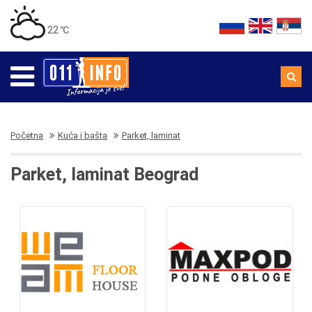
22 ℃
Početna
Kuća i bašta
Parket, laminat
Parket, laminat Beograd