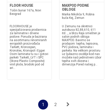
FLOOR HOUSE
MAXPOD PODNE
OBLOGE
Tošin bunar 167a, Novi
Beograd
Marka Nikolića 9, Robna
kuća Kej, Zemun
FLOORHOUSE je
U Zemunu na okretnici
specijalizovana prodavnica
autobusa 82,88,610, 611
za laminatne i drvene
itd..., a blizu Keja smešten je
podove. Ponuda je bazirana
salon podnih obloga
na asortimanu renomiranih
MAXPOD. Bavimo se
evropskih proizvođača
prodajom: tepiha, tepisona,
Tarkett, Kronospan,
PVC podova, laminata i
Kronotex, Kronopol i Egger.
parketa. Na velikom prostoru
Osim laminata tu su i gotovi
uz ljubazno osoblje kod nas
parketi Tarkett, LVT i SPC
možete naći jedinstveni izbor
(Stone Plastic Composite)
tepiha svih dezena i
vinil ploče, brodski pod od
dimenzija.Pored našeg p...
ari...
1
2