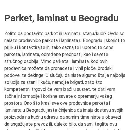
Parket, laminat u Beogradu
Želite da postavite parket ili laminat u stanu/kući? Ovde se
nalaze prodavnice parketa i laminata u Beogradu. Iskoristite
priliku i kontaktirajte ih, tako saznajte i uporedite cene
parketa, laminata, određene prednosti, kao i savete
stručnog osoblja. Mimo parketa i laminata, kod ovih
prodavnica možete da pronađete i vinil ploče, brodski
podove, te dekinge. U slučaju da niste sigurno šta je najbolja
solucija za stan ili kuću, nemojte brigati, zato što
kompetentni trgovci će vam izaći u susret, te dati vam
tačne informacije i korisne savete o opremanju vašeg
prostora. Ono što krasi sve ove prodavnice parketa i
laminata u Beogradu jeste činjenica da imaju dostavu svojih
proizvoda na kućnu adresu, pa samim time niste u obavezi
da angažujete prevoz ili, daleko bilo, da sami teglite ovu