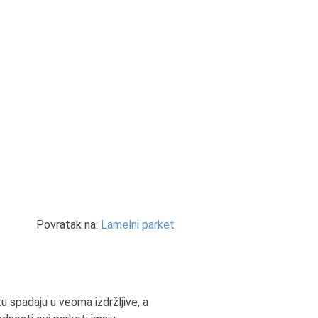
Povratak na:
Lamelni parket
tu spadaju u veoma izdržljive, a