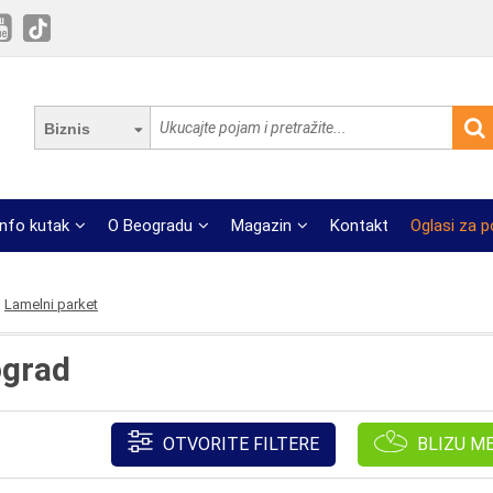
Biznis
Info kutak
O Beogradu
Magazin
Kontakt
Oglasi za 
Lamelni parket
ograd
OTVORITE FILTERE
BLIZU M