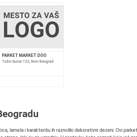
PARKET MARKET DOO
Tošin bunar 122, Novi Beograd
 Beogradu
ca, lamela i karakterišu ih raznoliki dekorativni dezeni. Ovi parke