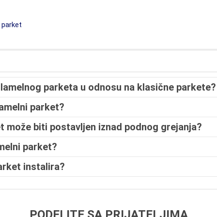
 parket
 lamelnog parketa u odnosu na klasične parkete?
amelni parket?
et može biti postavljen iznad podnog grejanja?
amelni parket?
rket instalira?
PODELITE SA PRIJATELJIMA