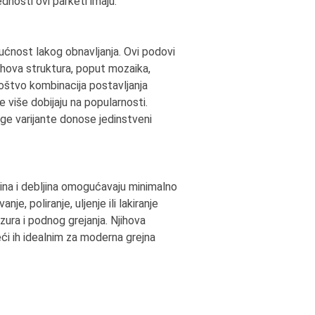
ednosti ovi parketi imaju.
ućnost lakog obnavljanja. Ovi podovi
jihova struktura, poput mozaika,
noštvo kombinacija postavljanja
e više dobijaju na popularnosti.
uge varijante donose jedinstveni
rina i debljina omogućavaju minimalno
je, poliranje, uljenje ili lakiranje
zura i podnog grejanja. Njihova
ći ih idealnim za moderna grejna