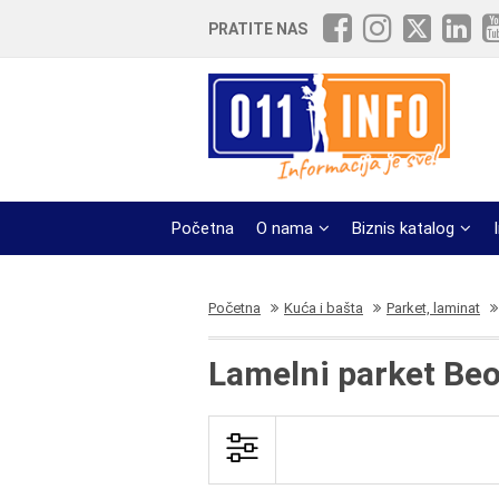
PRATITE NAS
Početna
O nama
Biznis katalog
Početna
Kuća i bašta
Parket, laminat
Lamelni parket Be