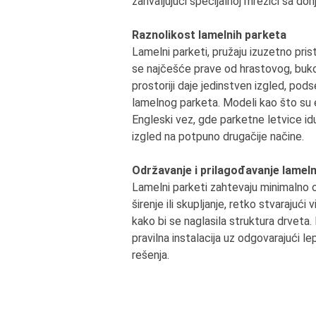
zahvaljujući specijalnoj mrežici sa don
Raznolikost lamelnih parketa
Lamelni parketi, pružaju izuzetno pri
se najčešće prave od hrastovog, bukov
prostoriji daje jedinstven izgled, po
lamelnog parketa. Modeli kao što su eng
Engleski vez, gde parketne letvice id
izgled na potpuno drugačije načine.
Održavanje i prilagođavanje lamel
Lamelni parketi zahtevaju minimalno od
širenje ili skupljanje, retko stvarajući 
kako bi se naglasila struktura drveta.
pravilna instalacija uz odgovarajući
rešenja.