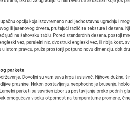
je strane, laki su za ugradnju. U nastavku ćete saznati koje još pr
stupačnu opciju koja istovremeno nudi jednostavnu ugradnju i mog
og ili jasenovog drveta, pružajući različite teksture i dezena. N
dsećajući na šahovsku tablu. Pored standardnih dezena, postoji m
leski vez, paralelni niz, dvostruki engleski vez, ili riblja kost, sv
u u istom pravcu, pruža prostoriji potpuno novu dimenziju, dok dr
nog parketa
ržavanje. Dovoljni su vam suva krpa i usisivač. Njihova dužina, ši
vidljive praznine. Nakon postavljanja, neophodno je brusenje, hoblovan
 Lamelni parketi su savršen izbor za postavljanje preko podnih gla
 lepak omogućava visoku otpornost na temperaturne promene, čine