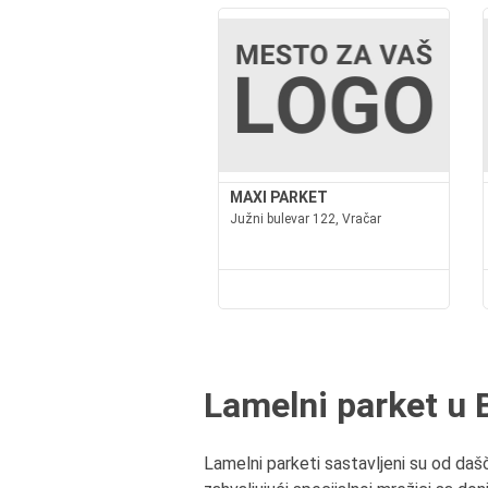
MAXI PARKET
Južni bulevar 122, Vračar
Lamelni parket u
Lamelni parketi sastavljeni su od dašči