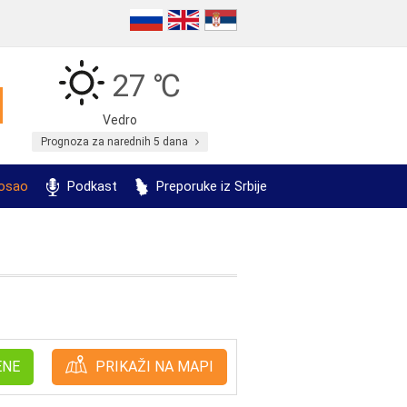
27 ℃
Vedro
Prognoza za narednih 5 dana
posao
Podkast
Preporuke iz Srbije
ENE
PRIKAŽI NA MAPI