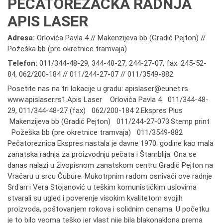
PEČATOREZAČKA RADNJA
APIS LASER
Adresa:
Orlovića Pavla 4 // Makenzijeva bb (Gradić Pejton) //
Požeška bb (pre okretnice tramvaja)
Telefon:
011/344-48-29
,
344-48-27
,
244-27-07
,
fax. 245-52-
84
,
062/200-184 // 011/244-27-07 // 011/3549-882
Posetite nas na tri lokacije u gradu: apislaser@eunet.rs
www.apislaser.rs1.Apis Laser Orlovića Pavla 4 011/344-48-
29, 011/344-48-27 (fax) 062/200-184 2.Ekspres Plus
Makenzijeva bb (Gradić Pejton) 011/244-27-073.Stemp print
Požeška bb (pre okretnice tramvaja) 011/3549-882
Pečatoreznica Ekspres nastala je davne 1970. godine kao mala
zanatska radnja za proizvodnju pečata i Štamblija. Ona se
danas nalazi u živopisnom zanatskom centru Gradić Pejton na
Vračaru u srcu Čubure. Mukotrpnim radom osnivači ove radnje
Srđan i Vera Stojanović u teškim komunističkim uslovima
stvarali su ugled i poverenje visokim kvalitetom svojih
proizvoda, poštovanjem rokova i solidnim cenama. U početku
je to bilo veoma teško jer vlast nije bila blakonaklona prema