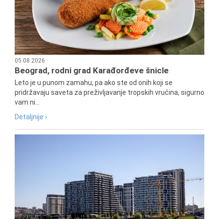
05.08.2026
Beograd, rodni grad Karađorđeve šnicle
Leto je u punom zamahu, pa ako ste od onih koji se
pridržavaju saveta za preživljavanje tropskih vrućina, sigurno
vam ni...
Detaljnije ›