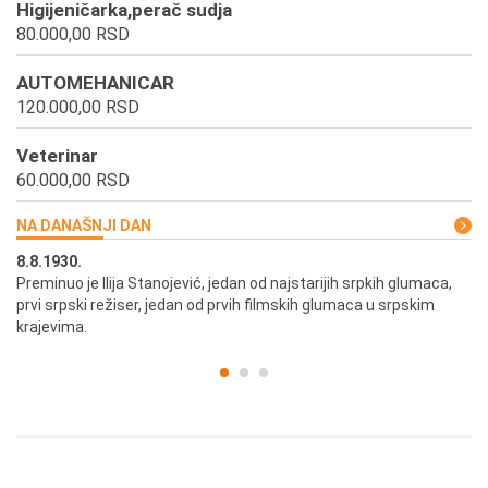
Higijeničarka,perač sudja
80.000,00 RSD
AUTOMEHANICAR
120.000,00 RSD
Veterinar
60.000,00 RSD
NA DANAŠNJI DAN
8.8.1930.
8.
Preminuo je Ilija Stanojević, jedan od najstarijih srpkih glumaca,
U 
prvi srpski režiser, jedan od prvih filmskih glumaca u srpskim
krajevima.