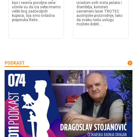
kao i veoma povoljne cene
izradom svih vrsta pečata i
učinile su da iza sebe imamo
štambilja, koristeći
veliki broj zadovoljnih
savremeni laser TROTEC
kupaca, čija smo srdačna
austrijske proizvodnje, tako
preporuka.Reše...
da svaku našu uslugu
možete dobiti...
PODKAST