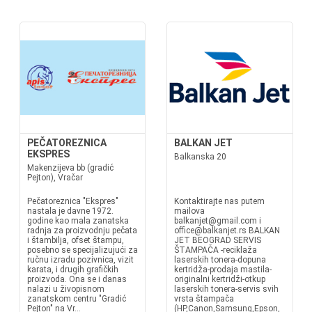
PEČATOREZNICA
BALKAN JET
EKSPRES
Balkanska 20
Makenzijeva bb (gradić
Pejton), Vračar
Pečatoreznica "Ekspres"
Kontaktirajte nas putem
nastala je davne 1972.
mailova
godine kao mala zanatska
balkanjet@gmail.com i
radnja za proizvodnju pečata
office@balkanjet.rs BALKAN
i štambilja, ofset štampu,
JET BEOGRAD SERVIS
posebno se specijalizujući za
ŠTAMPAČA -reciklaža
ručnu izradu pozivnica, vizit
laserskih tonera-dopuna
karata, i drugih grafičkih
kertridža-prodaja mastila-
proizvoda. Ona se i danas
originalni kertridži-otkup
nalazi u živopisnom
laserskih tonera-servis svih
zanatskom centru "Gradić
vrsta štampača
Pejton" na Vr...
(HP,Canon,Samsung,Epson,