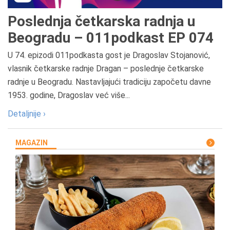
Poslednja četkarska radnja u
Beogradu – 011podkast EP 074
U 74. epizodi 011podkasta gost je Dragoslav Stojanović,
vlasnik četkarske radnje Dragan – poslednje četkarske
radnje u Beogradu. Nastavljajući tradiciju započetu davne
1953. godine, Dragoslav već više...
Detaljnije ›
MAGAZIN