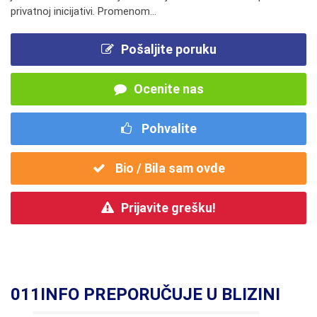
privatnoj inicijativi. Promenom...
Pošaljite poruku
Ocenite nas
Pohvalite
Bio / Bila sam ovde
Prijavite grešku!
011INFO PREPORUČUJE U BLIZINI