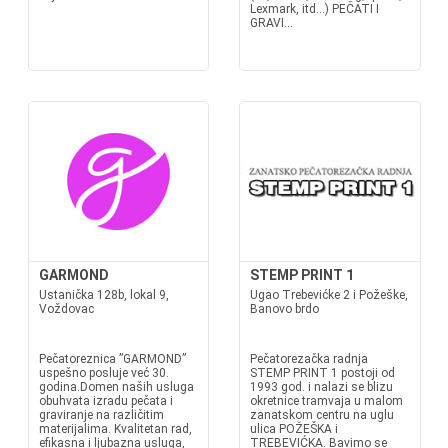
Lexmark, itd...) PEČATI I
GRAVI...
GARMOND
STEMP PRINT 1
Ustanička 128b, lokal 9,
Ugao Trebevićke 2 i Požeške,
Voždovac
Banovo brdo
Pečatoreznica ”GARMOND”
Pečatorezačka radnja
uspešno posluje već 30.
STEMP PRINT 1 postoji od
godina.Domen naših usluga
1993 god. i nalazi se blizu
obuhvata izradu pečata i
okretnice tramvaja u malom
graviranje na različitim
zanatskom centru na uglu
materijalima. Kvalitetan rad,
ulica POŽEŠKA i
efikasna i ljubazna usluga,
TREBEVIĆKA. Bavimo se