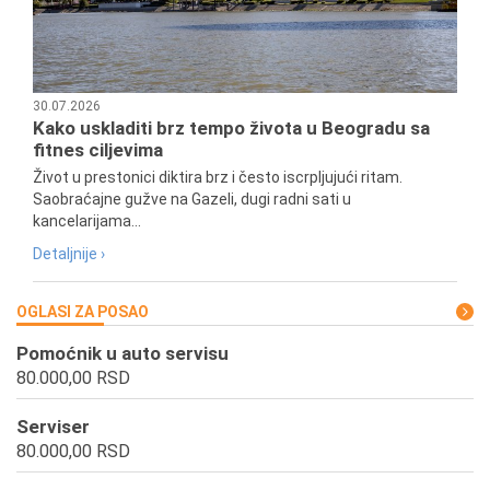
30.07.2026
Kako uskladiti brz tempo života u Beogradu sa
fitnes ciljevima
Život u prestonici diktira brz i često iscrpljujući ritam.
Saobraćajne gužve na Gazeli, dugi radni sati u
kancelarijama...
Detaljnije ›
OGLASI ZA POSAO
Pomoćnik u auto servisu
80.000,00 RSD
Serviser
80.000,00 RSD