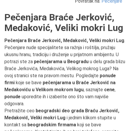
Povratak na:
Pečenjare
Pečenjara Braće Jerković,
Medaković, Veliki mokri Lug
Pečenjara Braće Jerković, Medaković, Veliki mokri Lug
.
Pečenjare nude specijalitete sa ražnja i roštilja, pružaju
ukusnu hranu, tradiciju i druženje u prijatnom ambijentu. U
potrazi ste za
pečenjarama u Beogradu
u delu grada blizu
Braće Jerkovića, Medakovića, Velikog mokrog Luga? Na
ovoj stranici ste na pravom mestu. Pogledajte
ponude
firmi
koje se bave
pečenjarama u Braće Jerković na
Medakoviću u Velikom mokrom lugu
, saznajte
cene
,
ponude
uporedite ih i izaberite ono što vam najviše
odgovara.
Pretražite ceo
beogradski deo grada Braću Jerković,
Medaković, Veliki mokri Lug
i jednim klikom stupite u
kontakt sa
beogradskim firmama
koji se bave