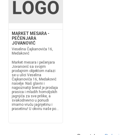
MARKET MESARA -
PEČENJARA
JOVANOVIĆ
Veselina Čajkanovića 16,
Medaković
Market mesara i pečenjara
Jovanović sa svojim
prodajnim objektom nalazi
se u ulici Veselina
Čajkanovića 16, Medaković
naselje. Naš glavni i
najpoznatiji brend je prodaja
prasica i mladih homoljskih
jagnjića za sve prilike, a
svakodnevno u ponudi
imamo vruću jagnjetinu i
prasetinu! U okviru naše po...