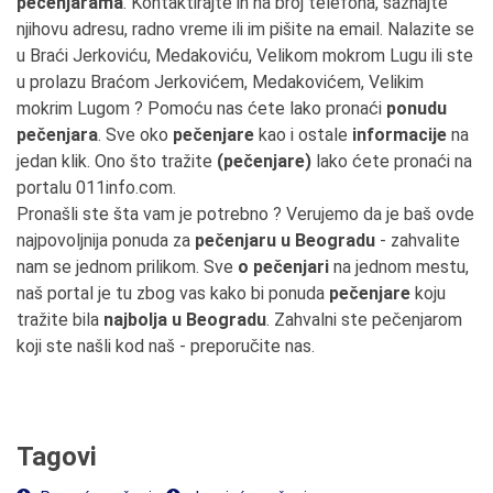
pečenjarama
. Kontaktirajte ih na broj telefona, saznajte
njihovu adresu, radno vreme ili im pišite na email. Nalazite se
u Braći Jerkoviću, Medakoviću, Velikom mokrom Lugu ili ste
u prolazu Braćom Jerkovićem, Medakovićem, Velikim
mokrim Lugom ? Pomoću nas ćete lako pronaći
ponudu
pečenjara
. Sve oko
pečenjare
kao i ostale
informacije
na
jedan klik. Ono što tražite
(pečenjare)
lako ćete pronaći na
portalu 011info.com.
Pronašli ste šta vam je potrebno ? Verujemo da je baš ovde
najpovoljnija ponuda za
pečenjaru u Beogradu
- zahvalite
nam se jednom prilikom. Sve
o pečenjari
na jednom mestu,
naš portal je tu zbog vas kako bi ponuda
pečenjare
koju
tražite bila
najbolja u Beogradu
. Zahvalni ste pečenjarom
koji ste našli kod naš - preporučite nas.
Tagovi