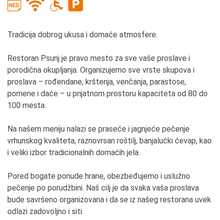
Tradicija dobrog ukusa i domaće atmosfere.
Restoran Psunj je pravo mesto za sve vaše proslave i
porodična okupljanja. Organizujemo sve vrste skupova i
proslava – rođendane, krštenja, venčanja, parastose,
pomene i daće – u prijatnom prostoru kapaciteta od 80 do
100 mesta.
Na našem meniju nalazi se praseće i jagnjeće pečenje
vrhunskog kvaliteta, raznovrsan roštilj, banjalućki ćevap, kao
i veliki izbor tradicionalnih domaćih jela.
Pored bogate ponude hrane, obezbeđujemo i uslužno
pečenje po porudžbini. Naš cilj je da svaka vaša proslava
bude savršeno organizovana i da se iz našeg restorana uvek
odlazi zadovoljno i siti.