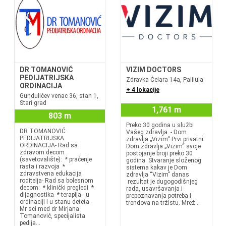
DR TOMANOVIĆ
VIZIM DOCTORS
PEDIJATRIJSKA
Zdravka Čelara 14a, Palilula
ORDINACIJA
+ 4 lokacije
Gundulićev venac 36, stan 1,
Stari grad
1,761 m
803 m
Preko 30 godina u službi
DR TOMANOVIĆ
Vašeg zdravlja - Dom
PEDIJATRIJSKA
zdravlja „Vizim“ Prvi privatni
ORDINACIJA- Rad sa
Dom zdravlja „Vizim“ svoje
zdravom decom
postojanje broji preko 30
(savetovalište): * praćenje
godina. Stvaranje složenog
rasta i razvoja *
sistema kakav je Dom
zdravstvena edukacija
zdravlja “Vizim” danas
roditelja- Rad sa bolesnom
rezultat je dugogodišnjeg
decom: * klinički pregledi *
rada, usavršavanja i
dijagnostika * terapija - u
prepoznavanja potreba i
ordinaciji i u stanu deteta -
trendova na tržistu. Mrež...
Mr sci med dr Mirjana
Tomanović, specijalista
pedija...