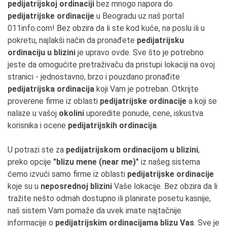
pedijatrijskoj ordinaciji
bez mnogo napora do
pedijatrijske ordinacije
u Beogradu uz naš portal
011info.com! Bez obzira da li ste kod kuće, na poslu ili u
pokretu, najlakši način da pronađete
pedijatrijsku
ordinaciju u blizini
je upravo ovde. Sve što je potrebno
jeste da omogućite pretraživaču da pristupi lokaciji na ovoj
stranici - jednostavno, brzo i pouzdano pronađite
pedijatrijska ordinacija
koji Vam je potreban. Otkrijte
proverene firme iz oblasti
pedijatrijske ordinacije
a koji se
nalaze u vašoj
okolini
uporedite ponude, cene, iskustva
korisnika i ocene
pedijatrijskih ordinacija
.
U potrazi ste za
pedijatrijskom ordinacijom u blizini
,
preko opcije
"blizu mene (near me)"
iz našeg sistema
ćemo izvući samo firme iz oblasti
pedijatrijske ordinacije
koje su u
neposrednoj blizini
Vaše lokacije. Bez obzira da li
tražite nešto odmah dostupno ili planirate posetu kasnije,
naš sistem Vam pomaže da uvek imate najtačnije
informacije o
pedijatrijskim ordinacijama blizu Vas
. Sve je