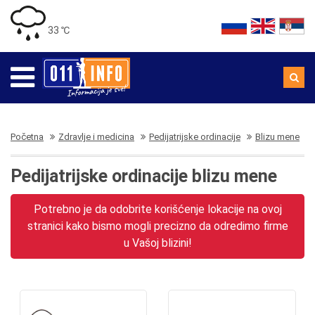
33 ℃
Početna
Zdravlje i medicina
Pedijatrijske ordinacije
Blizu mene
Pedijatrijske ordinacije blizu mene
Potrebno je da odobrite korišćenje lokacije na ovoj
stranici kako bismo mogli precizno da odredimo firme
u Vašoj blizini!