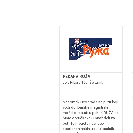
PEKARA RUŽA
Lole Ribara 160, Železnik
Nadomak Beograda na putu koji
vodi do Ibarske magistrale
možete zastati u pekari RUŽA da
biste doručkovali i snabdeli za
put. Tu možete naći ceo
asortiman naših tradicionalnih