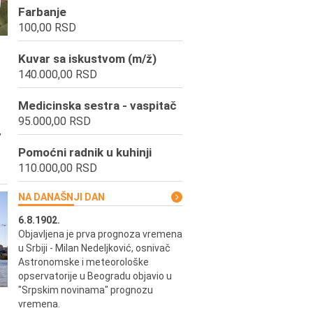
Farbanje
100,00 RSD
Kuvar sa iskustvom (m/ž)
140.000,00 RSD
Medicinska sestra - vaspitač
95.000,00 RSD
,
Pomoćni radnik u kuhinji
110.000,00 RSD
NA DANAŠNJI DAN
6.8.1902.
6.8.2004.
Objavljena je prva prognoza vremena
Odigrana je košarkaška prijat
ik
u Srbiji - Milan Nedeljković, osnivač
utakmica između SCG i SAD 
e.
Astronomske i meteorološke
Beogradskoj Areni.
opservatorije u Beogradu objavio u
"Srpskim novinama" prognozu
vremena.