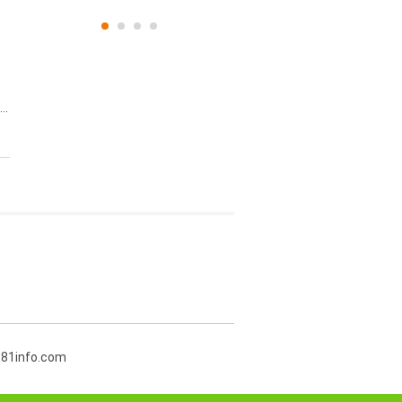
..
381info.com