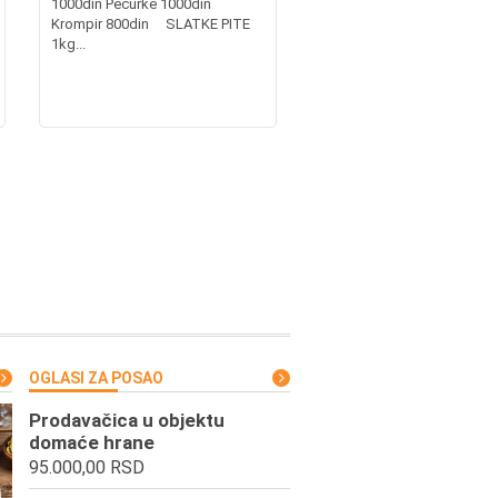
1000din Pečurke 1000din
Krompir 800din SLATKE PITE
1kg...
OGLASI ZA POSAO
Prodavačica u objektu
domaće hrane
95.000,00 RSD