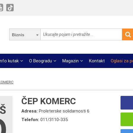
Biznis
Info kutak
O Beogradu
Magazin
Kontakt
Oglasi za 
KOMERC
ČEP KOMERC
Adresa:
Proleterske solidarnosti 6
Telefon:
011/3110-335