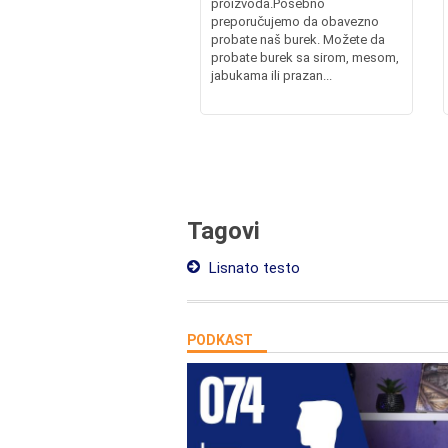
proizvoda.Posebno
preporučujemo da obavezno
probate naš burek. Možete da
probate burek sa sirom, mesom,
jabukama ili prazan...
Tagovi
Lisnato testo
PODKAST