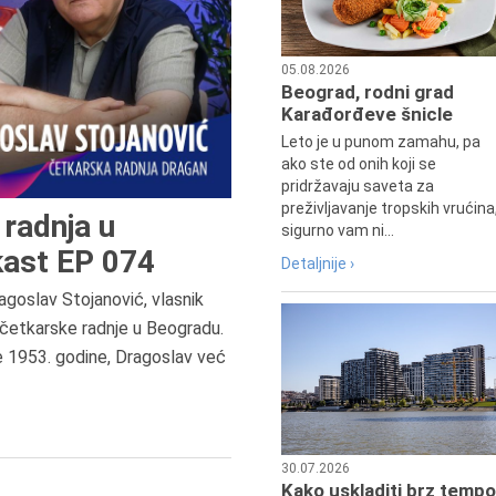
05.08.2026
Beograd, rodni grad
Karađorđeve šnicle
Leto je u punom zamahu, pa
ako ste od onih koji se
pridržavaju saveta za
preživljavanje tropskih vrućina
radnja u
sigurno vam ni...
ast EP 074
Detaljnije ›
agoslav Stojanović, vlasnik
četkarske radnje u Beogradu.
6.8.2013.
e 1953. godine, Dragoslav već
Preminula je Zorka Boljanović,
vazduhoplovni inženjer, predsedn
Udruženja žena pilota Jugoslavij
30.07.2026
Kako uskladiti brz tempo