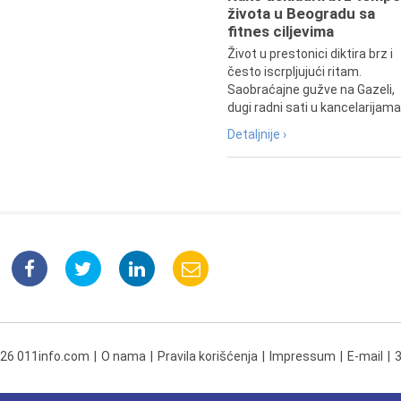
života u Beogradu sa
fitnes ciljevima
Život u prestonici diktira brz i
često iscrpljujući ritam.
Saobraćajne gužve na Gazeli,
dugi radni sati u kancelarijama.
Detaljnije ›
026 011info.com
O nama
Pravila korišćenja
Impressum
E-mail