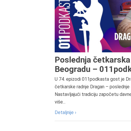
Poslednja četkarska 
Beogradu – 011podk
U 74. epizodi 011podkasta gost je Dr
četkarske radnje Dragan – poslednje 
Nastavljajući tradiciju započetu davn
više...
Detaljnije ›