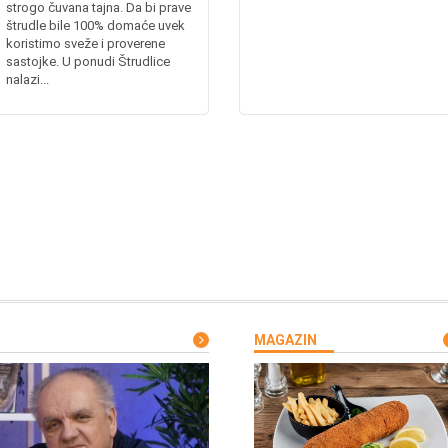
strogo čuvana tajna. Da bi prave
štrudle bile 100% domaće uvek
koristimo sveže i proverene
sastojke. U ponudi Štrudlice
nalazi...
MAGAZIN