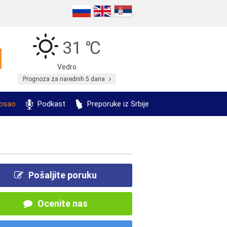
31 ℃
Vedro
Prognoza za narednih 5 dana
posao
Podkast
Preporuke iz Srbije
Pošaljite poruku
Ocenite nas