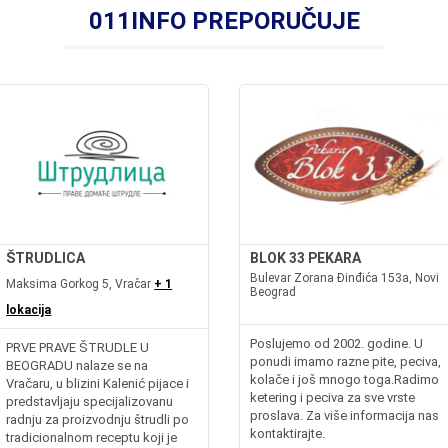
011INFO PREPORUČUJE
ŠTRUDLICA
BLOK 33 PEKARA
Bulevar Zorana Đinđića 153a, Novi
Maksima Gorkog 5, Vračar
+ 1
Beograd
lokacija
Poslujemo od 2002. godine. U
PRVE PRAVE ŠTRUDLE U
ponudi imamo razne pite, peciva,
BEOGRADU nalaze se na
kolače i još mnogo toga.Radimo
Vračaru, u blizini Kalenić pijace i
ketering i peciva za sve vrste
predstavljaju specijalizovanu
proslava. Za više informacija nas
radnju za proizvodnju štrudli po
kontaktirajte.
tradicionalnom receptu koji je