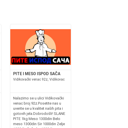
PITE I MESO ISPOD SAČA
Vidikovački venac 92z, Vidikovac
Nalazimo se u ulici Vidikovački
venac broj 92z.Posetite nas u
uverite se u kvalitet naših pita i
gotovih jela.Dobrodošli! SLANE
PITE 1kg Meso 1300din Belo
meso 1300din Sir 1000din Zelje