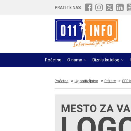
PRATITE NAS
Početna
O nama
Biznis katalog
Početna
Ugostiteljstvo
Pekare
ČEP 