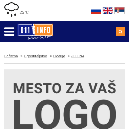
25 ℃
Početna
Ugostiteljstvo
Picerije
JELENA