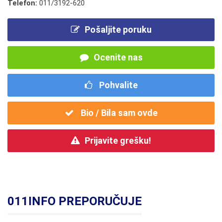
Telefon:
011/3192-620
Pošaljite poruku
Ocenite nas
Pohvalite
Bio / Bila sam ovde
Prijavite grešku!
011INFO PREPORUČUJE