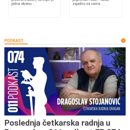
jedna okrenu...
zajedno sa vama...
PODKAST
Poslednja četkarska radnja u