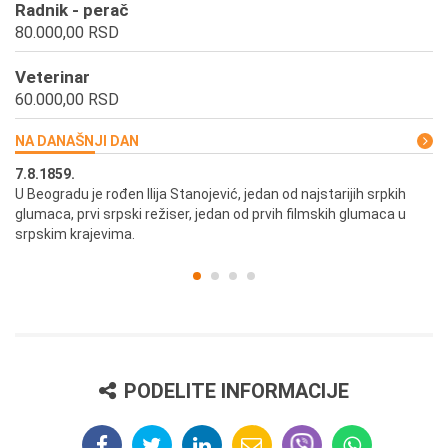
Radnik - perač
80.000,00 RSD
Veterinar
60.000,00 RSD
NA DANAŠNJI DAN
7.8.1859.
7.
U Beogradu je rođen Ilija Stanojević, jedan od najstarijih srpkih
U 
glumaca, prvi srpski režiser, jedan od prvih filmskih glumaca u
re
srpskim krajevima.
PODELITE INFORMACIJE