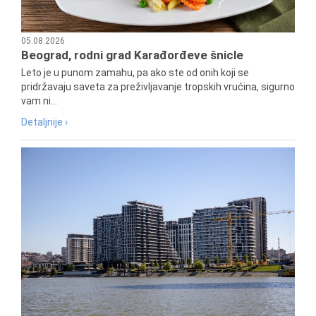
05.08.2026
Beograd, rodni grad Karađorđeve šnicle
Leto je u punom zamahu, pa ako ste od onih koji se
pridržavaju saveta za preživljavanje tropskih vrućina, sigurno
vam ni...
Detaljnije ›