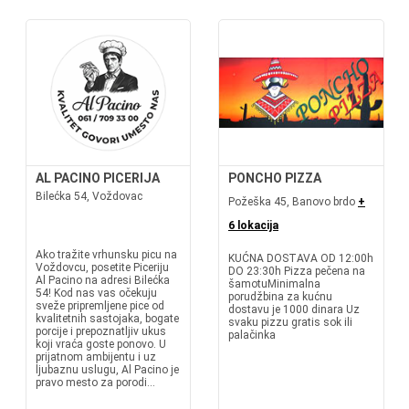
AL PACINO PICERIJA
PONCHO PIZZA
Bilećka 54, Voždovac
Požeška 45, Banovo brdo
+
6 lokacija
Ako tražite vrhunsku picu na
KUĆNA DOSTAVA OD 12:00h
Voždovcu, posetite Piceriju
DO 23:30h Pizza pečena na
Al Pacino na adresi Bilećka
šamotuMinimalna
54! Kod nas vas očekuju
porudžbina za kućnu
sveže pripremljene pice od
dostavu je 1000 dinara Uz
kvalitetnih sastojaka, bogate
svaku pizzu gratis sok ili
porcije i prepoznatljiv ukus
palačinka
koji vraća goste ponovo. U
prijatnom ambijentu i uz
ljubaznu uslugu, Al Pacino je
pravo mesto za porodi...