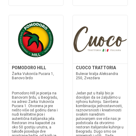
POMODORO HILL
CUOCO TRATTORIA
Žarka Vukovića Pucara 1,
Bulevar kralja Aleksandra
Banovo brdo
250, Zvezdara
Pomodoro Hill je picerija na
Jedan put u Italiji bio je
Banovom brdu, u Beogradu,
dovoljan da se zaljubimo u
na adresi Žarka Vukovića
njihovu kuhinju. Savršena
Pucara 1. Otvorena je pre
kombinacija jednostavnosti,
nešto više od godinu dana i
raznovrsnosti i kreativnosti
nudi kvalitetne pice i
svakim narednim
autentična italijanska jela.
putovanjem sve više nas je
Restoran ima kapacitet za
podsticala da otvorimo
oko 50 gostiju unutra, a
restoran italijanske kuhinje u
takođe poseduje dve
Beogradu. Dugo smo se
prostrane bašte, od kojih je
pripremali i učili... Sada,