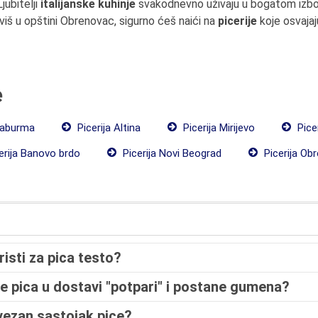
jubitelji
italijanske kuhinje
svakodnevno uživaju u bogatom izb
živiš u opštini Obrenovac, sigurno ćeš naići na
picerije
koje osvajaj
e
raburma
Picerija Altina
Picerija Mirijevo
Pice
erija Banovo brdo
Picerija Novi Beograd
Picerija Ob
isti za pica testo?
se pica u dostavi "potpari" i postane gumena?
avezan sastojak pice?