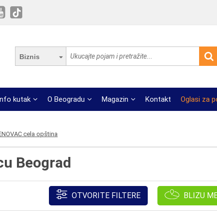
Biznis
Info kutak
O Beogradu
Magazin
Kontakt
Oglasi za 
NOVAC cela opština
vcu Beograd
OTVORITE FILTERE
BLIZU M