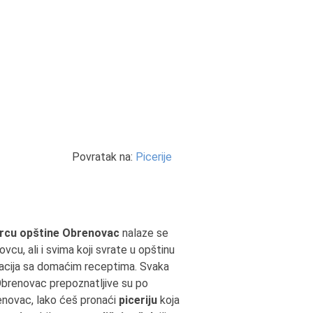
Povratak na:
Picerije
rcu opštine Obrenovac
nalaze se
cu, ali i svima koji svrate u opštinu
cija sa domaćim receptima. Svaka
i Obrenovac prepoznatljive su po
enovac, lako ćeš pronaći
piceriju
koja