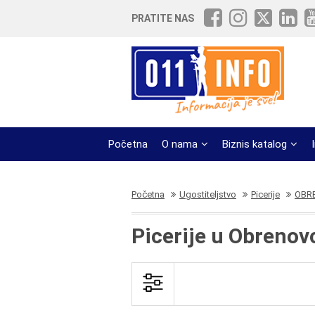
PRATITE NAS
Početna
O nama
Biznis katalog
Početna
Ugostiteljstvo
Picerije
OBRE
Picerije u Obreno