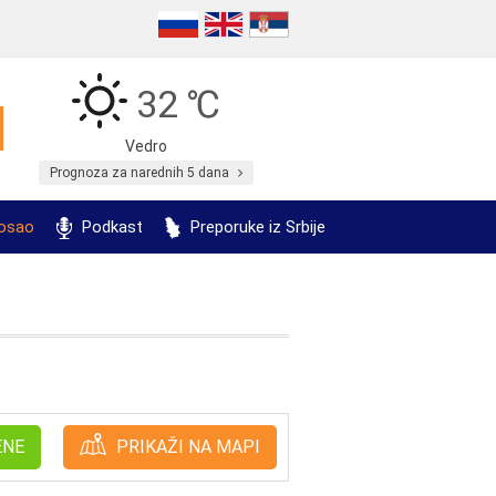
32 ℃
Vedro
Prognoza za narednih 5 dana
posao
Podkast
Preporuke iz Srbije
ENE
PRIKAŽI NA MAPI