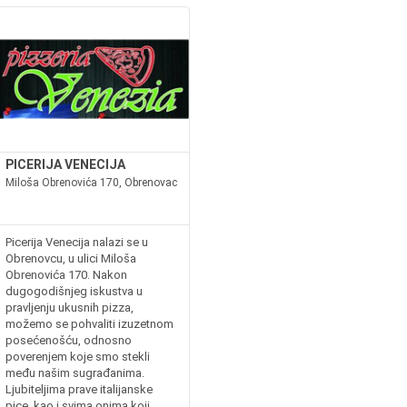
PICERIJA VENECIJA
Miloša Obrenovića 170, Obrenovac
Picerija Venecija nalazi se u
Obrenovcu, u ulici Miloša
Obrenovića 170. Nakon
dugogodišnjeg iskustva u
pravljenju ukusnih pizza,
možemo se pohvaliti izuzetnom
posećenošću, odnosno
poverenjem koje smo stekli
među našim sugrađanima.
Ljubiteljima prave italijanske
pice, kao i svima onima koji