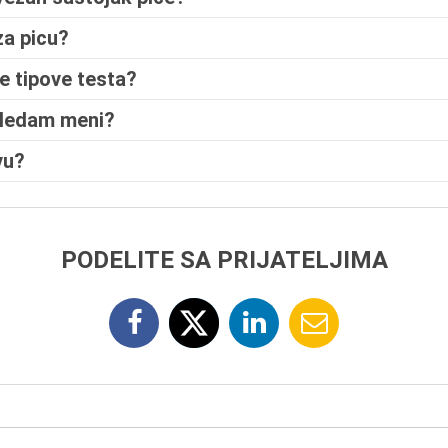
 za picu?
te tipove testa?
gledam meni?
vu?
PODELITE SA PRIJATELJIMA