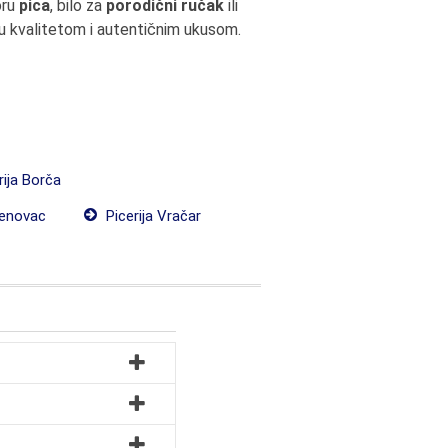
oru
pica
, bilo za
porodični ručak
ili
u kvalitetom i autentičnim ukusom.
rija Borča
renovac
Picerija Vračar