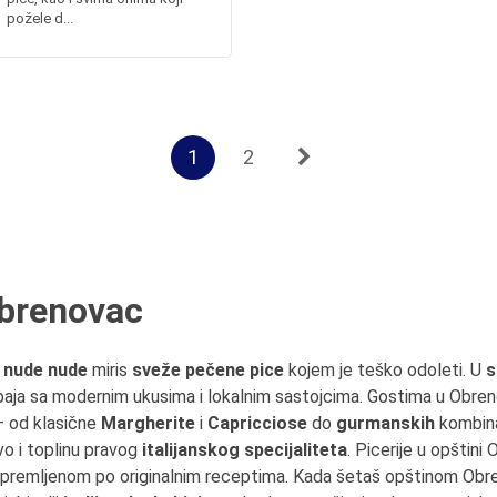
požele d...
1
2
Obrenovac
o nude nude
miris
sveže pečene pice
kojem je teško odoleti. U
s
aja sa modernim ukusima i lokalnim sastojcima. Gostima u Obrenov
– od klasične
Margherite
i
Capricciose
do
gurmanskih
kombina
vo i toplinu pravog
italijanskog specijaliteta
. Picerije u opštin
 spremljenom po originalnim receptima. Kada šetaš opštinom Obr