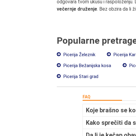
odgovara tvom ukusu i raspoloženju. L
večernje druženje
. Bez obzira da li 
Popularne pretrag
Picerija Železnik
Picerija Ka
Picerija Bežanijska kosa
Pic
Picerija Stari grad
FAQ
Koje brašno se kor
Kako sprečiti da 
Da li je kečap ob