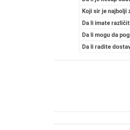
Koji sir je najbolji
Da li imate različi
Da li mogu da po
Da li radite dosta