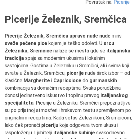
Povratak na:
Picerije
Picerije Železnik, Sremčica
Picerije Železnik, Sremčica upravo nude nude
miris
sveže pečene pice
kojem je teško odoleti. U
srcu
Železnika, Sremčice
nalaze se mesta gde se
italijanska
tradicija
spaja sa modernim ukusima i lokalnim
sastojcima. Gostima u Železniku u Sremčici, ali i svima koji
svrate u Železnik, Sremčicu,
picerije
nude širok izbor – od
klasične
Margherite
i
Capricciose
do
gurmanskih
kombinacija sa domaćim receptima. Svaka porudžbina
donosi jedinstveno iskustvo i toplinu pravog
italijanskog
specijaliteta
. Picerije u Železniku, Sremčici prepoznatljive
su po prijatnoj atmosferi i hrskavom testu spremljenom po
originalnim receptima. Kada šetaš Železnikom, Sremčicom,
lako ćeš pronaći
piceriju
koja odgovara tvom ukusu i
raspoloženju. Ljubitelji
italijanske kuhinje
svakodnevno