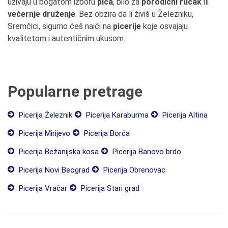
uživaju u bogatom izboru
pica
, bilo za
porodični ručak
ili
večernje druženje
. Bez obzira da li živiš u Železniku,
Sremčici, sigurno ćeš naići na
picerije
koje osvajaju
kvalitetom i autentičnim ukusom.
Popularne pretrage
Picerija Železnik
Picerija Karaburma
Picerija Altina
Picerija Mirijevo
Picerija Borča
Picerija Bežanijska kosa
Picerija Banovo brdo
Picerija Novi Beograd
Picerija Obrenovac
Picerija Vračar
Picerija Stari grad