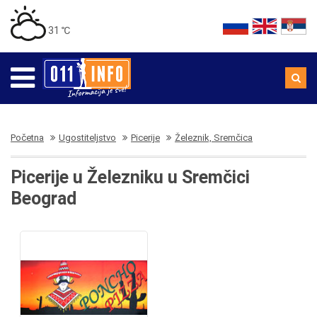
31 ℃
Početna
Ugostiteljstvo
Picerije
Železnik, Sremčica
Picerije u Železniku u Sremčici
Beograd