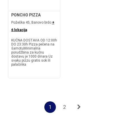
PONCHO PIZZA
Požeška 45, Banovo brdo
+
6 lokacija
KUĆNA DOSTAVA OD 12:00h
DO 23:30h Pizza pečena na
šamotuMinimalna
porudžbina za kućnu
dostavu je 1000 dinara Uz
svaku pizzu gratis sok ili
palačinka
1
2