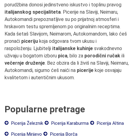
porudžbina donosi jedinstveno iskustvo i toplinu pravog
italijanskog specijaliteta
. Picerije na Slaviji, Neimaru,
Autokomandi prepoznatljive su po prijatnoj atmosferi i
hrskavom testu spremljenom po originalnim receptima.
Kada šetaš Slavijom, Neimarom, Autokomandom, lako ćeš
pronaći
piceriju
koja odgovara tvom ukusu i
raspoloženju. Ljubitelji
italijanske kuhinje
svakodnevno
uživaju u bogatom izboru
pica
, bilo za
porodični ručak
ili
večernje druženje
. Bez obzira da li živiš na Slaviji, Neimaru,
Autokomandi, sigurno ćeš naići na
picerije
koje osvajaju
kvalitetom i autentičnim ukusom.
Popularne pretrage
Picerija Železnik
Picerija Karaburma
Picerija Altina
Picerija Mirijevo
Picerija Borča