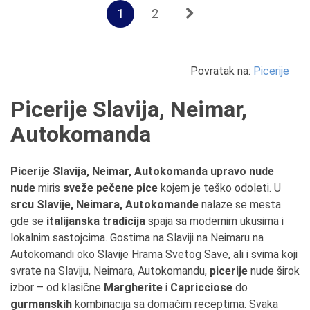
1
2
Povratak na:
Picerije
Picerije Slavija, Neimar,
Autokomanda
Picerije Slavija, Neimar, Autokomanda upravo nude
nude
miris
sveže pečene pice
kojem je teško odoleti. U
srcu Slavije, Neimara, Autokomande
nalaze se mesta
gde se
italijanska tradicija
spaja sa modernim ukusima i
lokalnim sastojcima. Gostima na Slaviji na Neimaru na
Autokomandi oko Slavije Hrama Svetog Save, ali i svima koji
svrate na Slaviju, Neimara, Autokomandu,
picerije
nude širok
izbor – od klasične
Margherite
i
Capricciose
do
gurmanskih
kombinacija sa domaćim receptima. Svaka