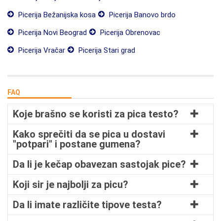
Picerija Bežanijska kosa
Picerija Banovo brdo
Picerija Novi Beograd
Picerija Obrenovac
Picerija Vračar
Picerija Stari grad
FAQ
Koje brašno se koristi za pica testo?
Kako sprečiti da se pica u dostavi
"potpari" i postane gumena?
Da li je kečap obavezan sastojak pice?
Koji sir je najbolji za picu?
Da li imate različite tipove testa?