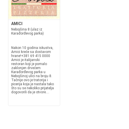
AMICI
Nebojšina 8 (ulaz iz
Karađorđevog parka)
Nakon 10 godina iskustva,
Amici kreće sa dostavom
hrane!+381 69 415 0000
Amici je italijanski
restoran koji je pomalo
zaklonjen drvećem
Karađorđevog parka u
Nebojšinoj ulici na broju 8.
Tačnije ovo je tratorija i
picerija koja je nastala tako
što su se nekoliko prijatelja
dogovorili da je otvore....