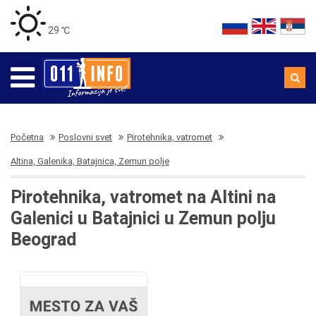
29 ℃
Početna
Poslovni svet
Pirotehnika, vatromet
Altina, Galenika, Batajnica, Zemun polje
Pirotehnika, vatromet na Altini na
Galenici u Batajnici u Zemun polju
Beograd