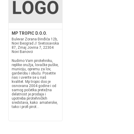
MP TROPIC D.O.O.
Bulevar Zorana Đinđića 12b,
Novi Beograd // Svetosavska
87, Zmaj Jovina 7, 22304
Novi Banovci
Nudimo Vam pirotehniku,
replike oružja, lovačke puške,
municiju, opremu za lov,
garderobu i obuću. Posetite
nas i uverite se u naš
kvalitet. Mp tropic doo je
osnovana 2004 godine i od
samog početka pretežna
delatnost je prodaja i
upotreba pirotehničkih
sredstava, kako amaterske,
tako i profi pirot...