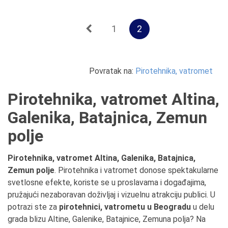
1
2
Povratak na:
Pirotehnika, vatromet
Pirotehnika, vatromet Altina,
Galenika, Batajnica, Zemun
polje
Pirotehnika, vatromet Altina, Galenika, Batajnica,
Zemun polje
. Pirotehnika i vatromet donose spektakularne
svetlosne efekte, koriste se u proslavama i događajima,
pružajući nezaboravan doživljaj i vizuelnu atrakciju publici. U
potrazi ste za
pirotehnici, vatrometu u Beogradu
u delu
grada blizu Altine, Galenike, Batajnice, Zemuna polja? Na