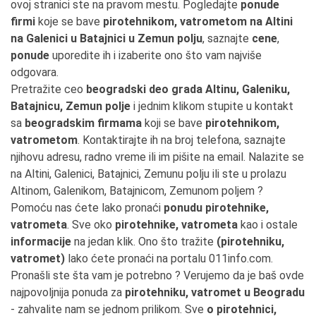
ovoj stranici ste na pravom mestu. Pogledajte
ponude
firmi
koje se bave
pirotehnikom, vatrometom na Altini
na Galenici u Batajnici u Zemun polju
, saznajte
cene
,
ponude
uporedite ih i izaberite ono što vam najviše
odgovara.
Pretražite ceo
beogradski deo grada Altinu, Galeniku,
Batajnicu, Zemun polje
i jednim klikom stupite u kontakt
sa
beogradskim firmama
koji se bave
pirotehnikom,
vatrometom
. Kontaktirajte ih na broj telefona, saznajte
njihovu adresu, radno vreme ili im pišite na email. Nalazite se
na Altini, Galenici, Batajnici, Zemunu polju ili ste u prolazu
Altinom, Galenikom, Batajnicom, Zemunom poljem ?
Pomoću nas ćete lako pronaći
ponudu pirotehnike,
vatrometa
. Sve oko
pirotehnike, vatrometa
kao i ostale
informacije
na jedan klik. Ono što tražite
(pirotehniku,
vatromet)
lako ćete pronaći na portalu 011info.com.
Pronašli ste šta vam je potrebno ? Verujemo da je baš ovde
najpovoljnija ponuda za
pirotehniku, vatromet u Beogradu
- zahvalite nam se jednom prilikom. Sve
o pirotehnici,