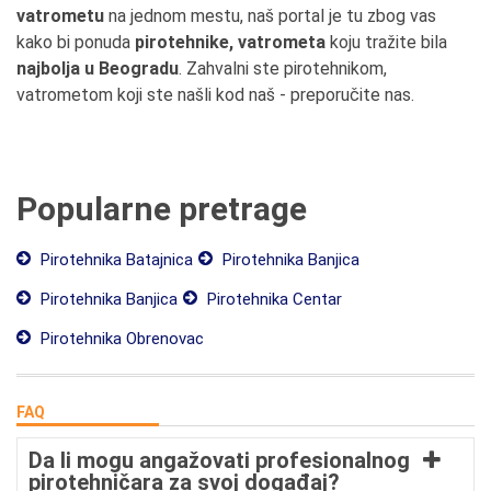
vatrometu
na jednom mestu, naš portal je tu zbog vas
kako bi ponuda
pirotehnike, vatrometa
koju tražite bila
najbolja u Beogradu
. Zahvalni ste pirotehnikom,
vatrometom koji ste našli kod naš - preporučite nas.
Popularne pretrage
Pirotehnika Batajnica
Pirotehnika Banjica
Pirotehnika Banjica
Pirotehnika Centar
Pirotehnika Obrenovac
FAQ
Da li mogu angažovati profesionalnog
pirotehničara za svoj događaj?