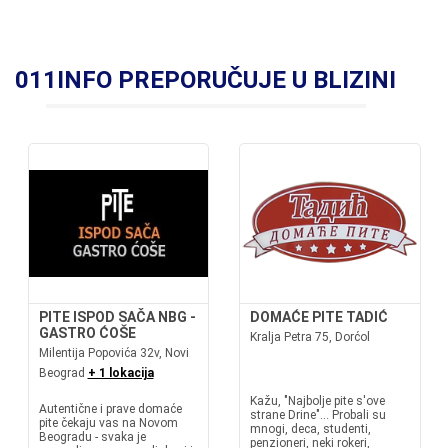
011INFO PREPORUČUJE U BLIZINI
PITE ISPOD SAČA NBG -
DOMAĆE PITE TADIĆ
GASTRO ĆOŠE
Kralja Petra 75, Dorćol
Milentija Popovića 32v, Novi
Beograd
+ 1 lokacija
Kažu, "Najbolje pite s'ove
Autentične i prave domaće
strane Drine"... Probali su
pite čekaju vas na Novom
mnogi, deca, studenti,
Beogradu - svaka je
penzioneri, neki rokeri,