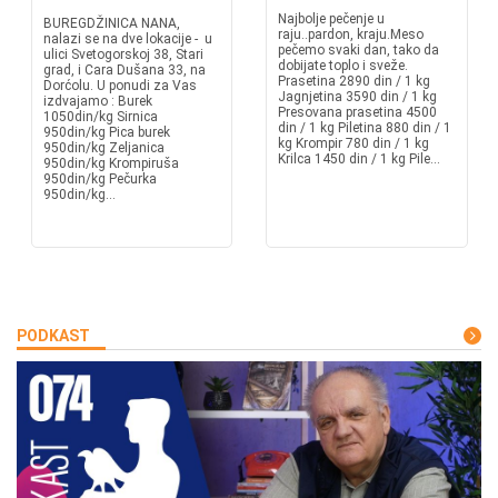
Najbolje pečenje u
BUREGDŽINICA NANA,
raju..pardon, kraju.Meso
nalazi se na dve lokacije - u
pečemo svaki dan, tako da
ulici Svetogorskoj 38, Stari
dobijate toplo i sveže.
grad, i Cara Dušana 33, na
Prasetina 2890 din / 1 kg
Dorćolu. U ponudi za Vas
Jagnjetina 3590 din / 1 kg
izdvajamo : Burek
Presovana prasetina 4500
1050din/kg Sirnica
din / 1 kg Piletina 880 din / 1
950din/kg Pica burek
kg Krompir 780 din / 1 kg
950din/kg Zeljanica
Krilca 1450 din / 1 kg Pile...
950din/kg Krompiruša
950din/kg Pečurka
950din/kg...
PODKAST