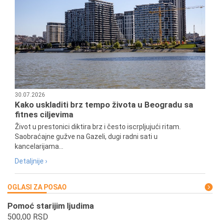
30.07.2026
Kako uskladiti brz tempo života u Beogradu sa
fitnes ciljevima
Život u prestonici diktira brz i često iscrpljujući ritam.
Saobraćajne gužve na Gazeli, dugi radni sati u
kancelarijama...
Detaljnije ›
OGLASI ZA POSAO
Pomoć starijim ljudima
500,00 RSD