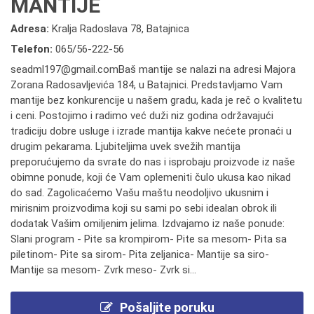
MANTIJE
Adresa:
Kralja Radoslava 78, Batajnica
Telefon:
065/56-222-56
seadml197@gmail.comBaš mantije se nalazi na adresi Majora
Zorana Radosavljevića 184, u Batajnici. Predstavljamo Vam
mantije bez konkurencije u našem gradu, kada je reč o kvalitetu
i ceni. Postojimo i radimo već duži niz godina održavajući
tradiciju dobre usluge i izrade mantija kakve nećete pronaći u
drugim pekarama. Ljubiteljima uvek svežih mantija
preporućujemo da svrate do nas i isprobaju proizvode iz naše
obimne ponude, koji će Vam oplemeniti čulo ukusa kao nikad
do sad. Zagolicaćemo Vašu maštu neodoljivo ukusnim i
mirisnim proizvodima koji su sami po sebi idealan obrok ili
dodatak Vašim omiljenim jelima. Izdvajamo iz naše ponude:
Slani program - Pite sa krompirom- Pite sa mesom- Pita sa
piletinom- Pite sa sirom- Pita zeljanica- Mantije sa siro-
Mantije sa mesom- Zvrk meso- Zvrk si...
Pošaljite poruku