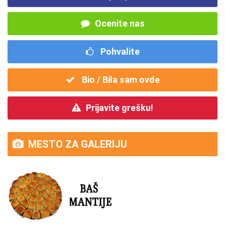
Ocenite nas
Pohvalite
Bio / Bila sam ovde
Prijavite grešku!
MESTO ZA GALERIJU