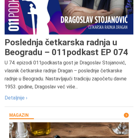
Poslednja četkarska radnja u
Beogradu – 011podkast EP 074
U 74. epizodi 011podkasta gost je Dragoslav Stojanović,
vlasnik četkarske radnje Dragan – poslednje četkarske
radnje u Beogradu. Nastavljajući tradiciju započetu davne
1953. godine, Dragoslav već više...
Detaljnije ›
MAGAZIN