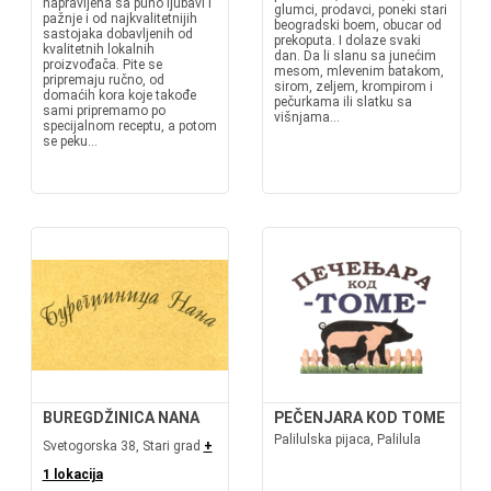
napravljena sa puno ljubavi i
glumci, prodavci, poneki stari
pažnje i od najkvalitetnijih
beogradski boem, obucar od
sastojaka dobavljenih od
prekoputa. I dolaze svaki
kvalitetnih lokalnih
dan. Da li slanu sa junećim
proizvođača. Pite se
mesom, mlevenim batakom,
pripremaju ručno, od
sirom, zeljem, krompirom i
domaćih kora koje takođe
pečurkama ili slatku sa
sami pripremamo po
višnjama...
specijalnom receptu, a potom
se peku...
BUREGDŽINICA NANA
PEČENJARA KOD TOME
Palilulska pijaca, Palilula
Svetogorska 38, Stari grad
+
1 lokacija