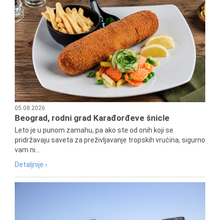
05.08.2026
Beograd, rodni grad Karađorđeve šnicle
Leto je u punom zamahu, pa ako ste od onih koji se
pridržavaju saveta za preživljavanje tropskih vrućina, sigurno
vam ni...
Detaljnije ›