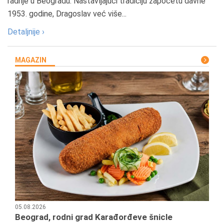
radnje u Beogradu. Nastavljajući tradiciju započetu davne
1953. godine, Dragoslav već više...
Detaljnije ›
MAGAZIN
05.08.2026
Beograd, rodni grad Karađorđeve šnicle