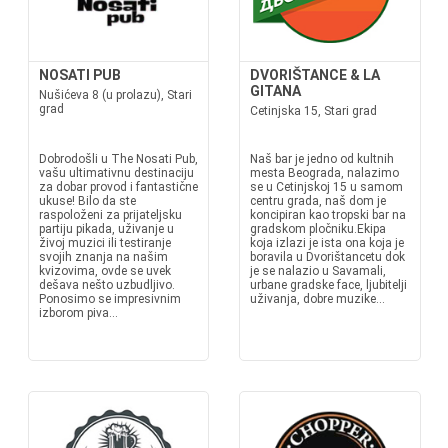
NOSATI PUB
DVORIŠTANCE & LA
GITANA
Nušićeva 8 (u prolazu), Stari
grad
Cetinjska 15, Stari grad
Dobrodošli u The Nosati Pub,
Naš bar je jedno od kultnih
vašu ultimativnu destinaciju
mesta Beograda, nalazimo
za dobar provod i fantastične
se u Cetinjskoj 15 u samom
ukuse! Bilo da ste
centru grada, naš dom je
raspoloženi za prijateljsku
koncipiran kao tropski bar na
partiju pikada, uživanje u
gradskom pločniku.Ekipa
živoj muzici ili testiranje
koja izlazi je ista ona koja je
svojih znanja na našim
boravila u Dvorištancetu dok
kvizovima, ovde se uvek
je se nalazio u Savamali,
dešava nešto uzbudljivo.
urbane gradske face, ljubitelji
Ponosimo se impresivnim
uživanja, dobre muzike...
izborom piva...