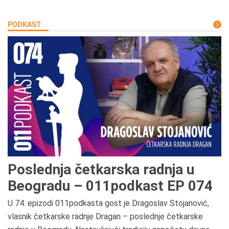
PODKAST
Poslednja četkarska radnja u
Beogradu – 011podkast EP 074
U 74. epizodi 011podkasta gost je Dragoslav Stojanović,
vlasnik četkarske radnje Dragan – poslednje četkarske