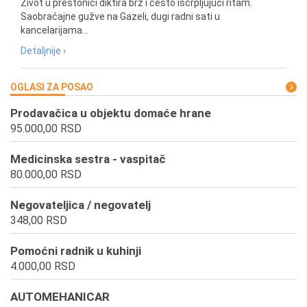
Život u prestonici diktira brz i često iscrpljujući ritam.
Saobraćajne gužve na Gazeli, dugi radni sati u
kancelarijama...
Detaljnije ›
OGLASI ZA POSAO
Prodavačica u objektu domaće hrane
95.000,00 RSD
Medicinska sestra - vaspitač
80.000,00 RSD
Negovateljica / negovatelj
348,00 RSD
Pomoćni radnik u kuhinji
4.000,00 RSD
AUTOMEHANICAR