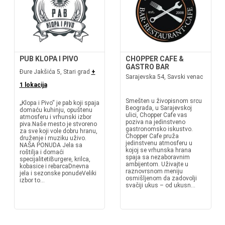
PUB KLOPA I PIVO
CHOPPER CAFE &
GASTRO BAR
Đure Jakšića 5, Stari grad
+
Sarajevska 54, Savski venac
1 lokacija
Smešten u živopisnom srcu
„Klopа i Pivo“ je pab koji spaja
Beograda, u Sarajevskoj
domaću kuhinju, opuštenu
ulici, Chopper Cafe vas
atmosferu i vrhunski izbor
poziva na jedinstveno
piva.Naše mesto je stvoreno
gastronomsko iskustvo.
za sve koji vole dobru hranu,
Chopper Cafe pruža
druženje i muziku uživo.
jedinstvenu atmosferu u
NAŠA PONUDA Jela sa
kojoj se vrhunska hrana
roštilja i domaći
spaja sa nezaboravnim
specijalitetiBurgere, krilca,
ambijentom. Uživajte u
kobasice i rebarcaDnevna
raznovrsnom meniju
jela i sezonske ponudeVeliki
osmišljenom da zadovolji
izbor to...
svačiji ukus – od ukusn...