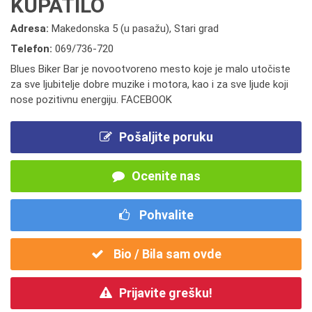
KUPATILO
Adresa:
Makedonska 5 (u pasažu), Stari grad
Telefon:
069/736-720
Blues Biker Bar je novootvoreno mesto koje je malo utočiste
za sve ljubitelje dobre muzike i motora, kao i za sve ljude koji
nose pozitivnu energiju. FACEBOOK
Pošaljite poruku
Ocenite nas
Pohvalite
Bio / Bila sam ovde
Prijavite grešku!