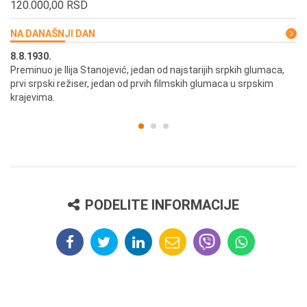
120.000,00 RSD
NA DANAŠNJI DAN
8.8.1930.
8.
Preminuo je Ilija Stanojević, jedan od najstarijih srpkih glumaca,
U 
prvi srpski režiser, jedan od prvih filmskih glumaca u srpskim
krajevima.
PODELITE INFORMACIJE