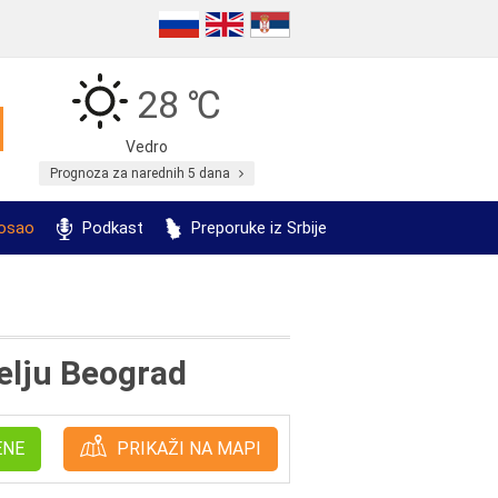
28 ℃
Vedro
Prognoza za narednih 5 dana
posao
Podkast
Preporuke iz Srbije
elju Beograd
ENE
PRIKAŽI NA MAPI