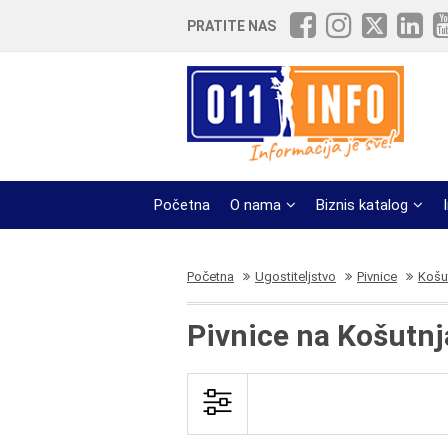
PRATITE NAS
Početna
O nama
Biznis katalog
Početna
Ugostiteljstvo
Pivnice
Košut
Pivnice na Košutnj