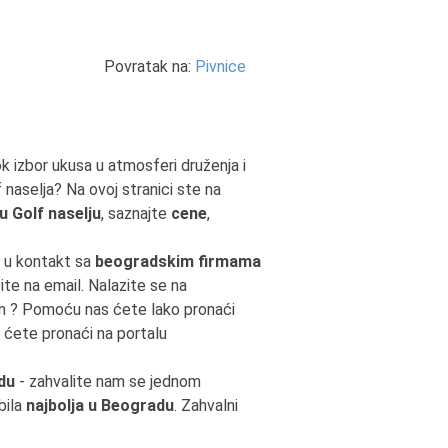
Povratak na:
Pivnice
rok izbor ukusa u atmosferi druženja i
 naselja? Na ovoj stranici ste na
 Golf naselju
, saznajte
cene
,
e u kontakt sa
beogradskim firmama
šite na email. Nalazite se na
jem ? Pomoću nas ćete lako pronaći
 ćete pronaći na portalu
du
- zahvalite nam se jednom
bila
najbolja u Beogradu
. Zahvalni