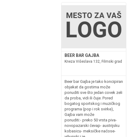
BEER BAR GAJBA
Kneza Višeslava 132, Filmski grad
Beer bar Gajba je tako koncipiran
objekat da gostima može
ponuditi sve što jedan covek zeli
da proba, vidi ili čuje. Pored
bogatog sportskog i muzičkog
programa (pop i rok svirke),
Gajba vam može
ponuditi:- preko 50 vrsta piva-
novopazarski ćevap- austrijsku
kobasicu- meksičke naćose-
vrhunski i je...