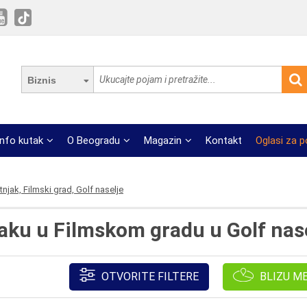
Biznis
Info kutak
O Beogradu
Magazin
Kontakt
Oglasi za 
njak, Filmski grad, Golf naselje
aku u Filmskom gradu u Golf nas
OTVORITE FILTERE
BLIZU M