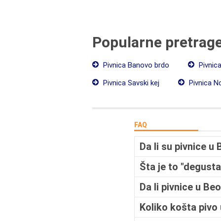
Popularne pretrag
Pivnica Banovo brdo
Pivnica
Pivnica Savski kej
Pivnica N
FAQ
Da li su pivnice u
Šta je to "degusta
Da li pivnice u B
Koliko košta piv