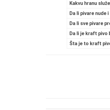
Kakvu hranu služe
Da li pivare nude 
Da li sve pivare p
Da li je kraft piv
Šta je to kraft pi