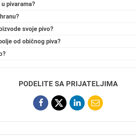
 u pivarama?
i hranu?
roizvode svoje pivo?
o bolje od običnog piva?
vo?
PODELITE SA PRIJATELJIMA