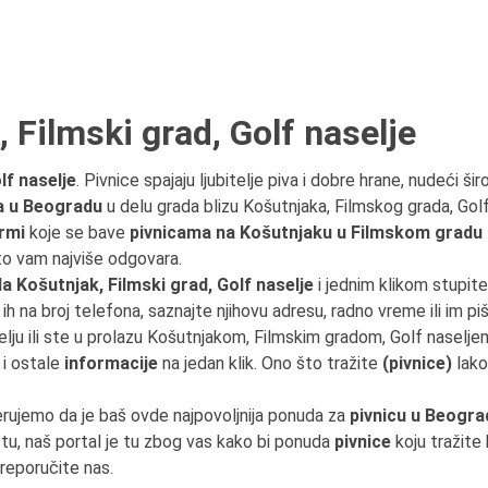
 Filmski grad, Golf naselje
lf naselje
. Pivnice spajaju ljubitelje piva i dobre hrane, nudeći ši
a u Beogradu
u delu grada blizu Košutnjaka, Filmskog grada, Golf
rmi
koje se bave
pivnicama na Košutnjaku u Filmskom gradu u
što vam najviše odgovara.
 Košutnjak, Filmski grad, Golf naselje
i jednim klikom stupit
 ih na broj telefona, saznajte njihovu adresu, radno vreme ili im pi
elju ili ste u prolazu Košutnjakom, Filmskim gradom, Golf nasel
i ostale
informacije
na jedan klik. Ono što tražite
(pivnice)
lako
erujemo da je baš ovde najpovoljnija ponuda za
pivnicu u Beogra
u, naš portal je tu zbog vas kako bi ponuda
pivnice
koju tražite 
preporučite nas.