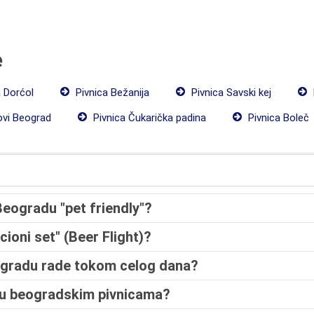
e
 Dorćol
Pivnica Bežanija
Pivnica Savski kej
ovi Beograd
Pivnica Čukarička padina
Pivnica Boleč
 Beogradu "pet friendly"?
cioni set" (Beer Flight)?
eogradu rade tokom celog dana?
o u beogradskim pivnicama?