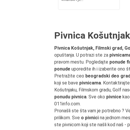
Pivnica Košutnjak,
Pivnica Košutnjak, Filmski grad, Go
opuštanja. U potrazi ste za
pivnicam
pravom mestu. Pogledajte
ponude fi
ponude
uporedite ih i izaberite ono 
Pretražite ceo
beogradski deo grada
koji se bave
pivnicama
. Kontaktirajte
Košutnjaku, Filmskom gradu, Golf nas
ponudu pivnica
. Sve oko
pivnice
kao 
011info.com.
Pronašli ste šta vam je potrebno ? V
prilikom. Sve
o pivnici
na jednom mest
ste pivnicom koji ste našli kod naš - 