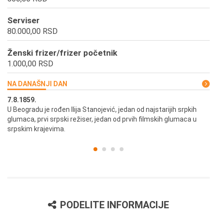
Serviser
80.000,00 RSD
Ženski frizer/frizer početnik
1.000,00 RSD
NA DANAŠNJI DAN
7.8.1859.
7.
U Beogradu je rođen Ilija Stanojević, jedan od najstarijih srpkih
U 
glumaca, prvi srpski režiser, jedan od prvih filmskih glumaca u
re
srpskim krajevima.
PODELITE INFORMACIJE