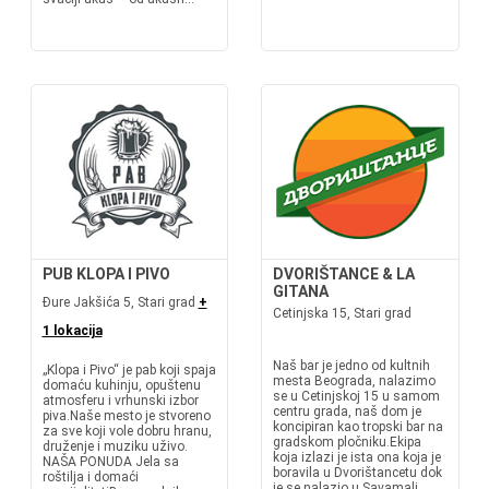
PUB KLOPA I PIVO
DVORIŠTANCE & LA
GITANA
Đure Jakšića 5, Stari grad
+
Cetinjska 15, Stari grad
1 lokacija
Naš bar je jedno od kultnih
„Klopа i Pivo“ je pab koji spaja
mesta Beograda, nalazimo
domaću kuhinju, opuštenu
se u Cetinjskoj 15 u samom
atmosferu i vrhunski izbor
centru grada, naš dom je
piva.Naše mesto je stvoreno
koncipiran kao tropski bar na
za sve koji vole dobru hranu,
gradskom pločniku.Ekipa
druženje i muziku uživo.
koja izlazi je ista ona koja je
NAŠA PONUDA Jela sa
boravila u Dvorištancetu dok
roštilja i domaći
je se nalazio u Savamali,