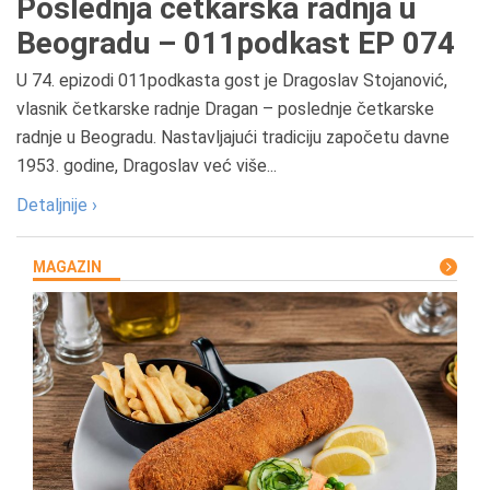
Poslednja četkarska radnja u
Beogradu – 011podkast EP 074
U 74. epizodi 011podkasta gost je Dragoslav Stojanović,
vlasnik četkarske radnje Dragan – poslednje četkarske
radnje u Beogradu. Nastavljajući tradiciju započetu davne
1953. godine, Dragoslav već više...
Detaljnije ›
MAGAZIN