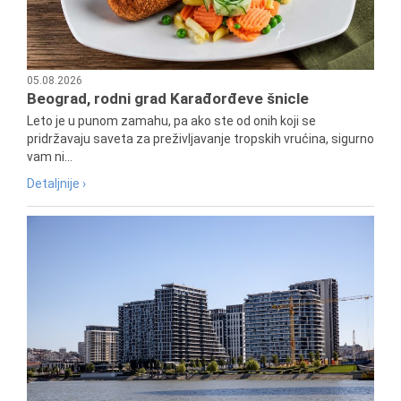
05.08.2026
Beograd, rodni grad Karađorđeve šnicle
Leto je u punom zamahu, pa ako ste od onih koji se
pridržavaju saveta za preživljavanje tropskih vrućina, sigurno
vam ni...
Detaljnije ›