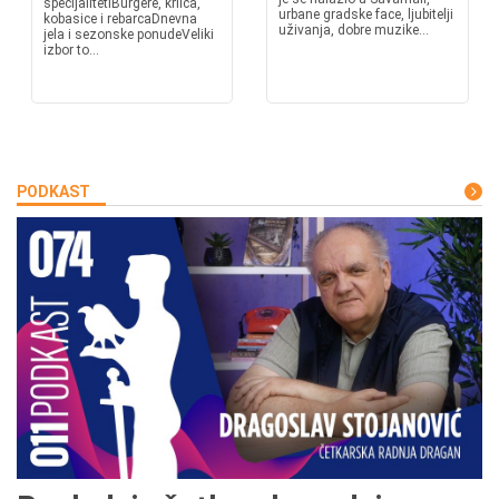
specijalitetiBurgere, krilca,
urbane gradske face, ljubitelji
kobasice i rebarcaDnevna
uživanja, dobre muzike...
jela i sezonske ponudeVeliki
izbor to...
PODKAST