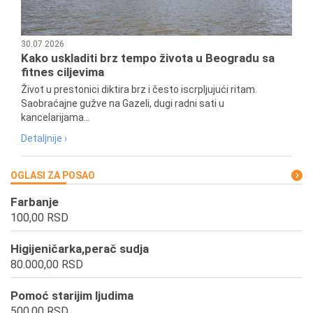
30.07.2026
Kako uskladiti brz tempo života u Beogradu sa
fitnes ciljevima
Život u prestonici diktira brz i često iscrpljujući ritam.
Saobraćajne gužve na Gazeli, dugi radni sati u
kancelarijama...
Detaljnije ›
OGLASI ZA POSAO
Farbanje
100,00 RSD
Higijeničarka,perač sudja
80.000,00 RSD
Pomoć starijim ljudima
500,00 RSD