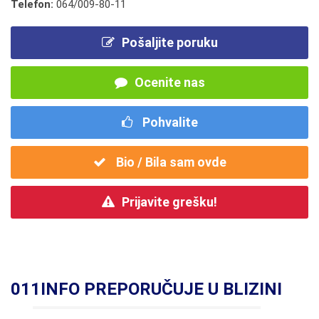
Telefon:
064/009-80-11
Pošaljite poruku
Ocenite nas
Pohvalite
Bio / Bila sam ovde
Prijavite grešku!
011INFO PREPORUČUJE U BLIZINI