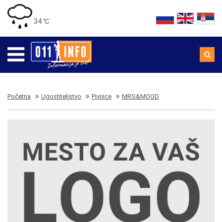
34 ℃
Početna
Ugostiteljstvo
Pivnice
MRS&MOOD