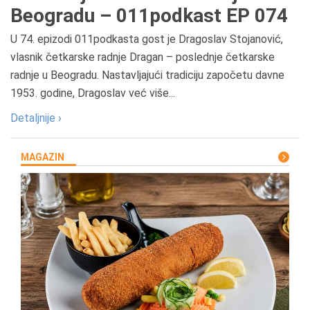
Beogradu – 011podkast EP 074
U 74. epizodi 011podkasta gost je Dragoslav Stojanović,
vlasnik četkarske radnje Dragan – poslednje četkarske
radnje u Beogradu. Nastavljajući tradiciju započetu davne
1953. godine, Dragoslav već više...
Detaljnije ›
MAGAZIN