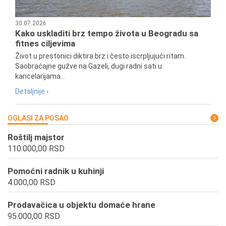
30.07.2026
Kako uskladiti brz tempo života u Beogradu sa
fitnes ciljevima
Život u prestonici diktira brz i često iscrpljujući ritam.
Saobraćajne gužve na Gazeli, dugi radni sati u
kancelarijama...
Detaljnije ›
OGLASI ZA POSAO
Roštilj majstor
110.000,00 RSD
Pomoćni radnik u kuhinji
4.000,00 RSD
Prodavačica u objektu domaće hrane
95.000,00 RSD