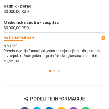
Radnik - perač
80.000,00 RSD
Medicinska sestra - vaspitač
80.000,00 RSD
NA DANAŠNJI DAN
8.8.1930.
8.
Preminuo je Ilija Stanojević, jedan od najstarijih srpkih glumaca,
U 
prvi srpski režiser, jedan od prvih filmskih glumaca u srpskim
krajevima.
PODELITE INFORMACIJE