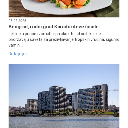
05.08.2026
Beograd, rodni grad Karađorđeve šnicle
Leto je u punom zamahu, pa ako ste od onih koji se
pridržavaju saveta za preživljavanje tropskih vrućina, sigurno
vam ni...
Detaljnije ›