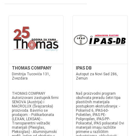
THOMAS COMPANY
IPAS DB
Dimitrija Tucovića 131,
Autoput za Novi Sad 286,
Zvezdara
Zemun
THOMAS COMPANY
Naš proizvodni program
Autorizovani zastupnik firmi
obuhvata preradu četiri tipa
SENOVA (Austrija) i
plastičnih materijala
MACROLUX (Švajcarska)
postupkom ekstrudiranja: -
proizvoda. Bavimo se
Poliamid 6, IPAS-60-
prodajom: - Polikarbonata
Polietilen, IPAS PE-
(LEXAN, LEKSAN) -
Polipropilen, IPAS-PP-
Transparentni veštački
Poliacetal, IPAS poliacetal Ovi
materijali (Plexiglas,
materijali imaju različite
Pleksiglas) - Aluminijumski
primene u različitim