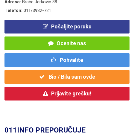
Adresa:
Braće Jerković 88
Telefon:
011/3982-721
Pošaljite poruku
Ocenite nas
Pohvalite
Bio / Bila sam ovde
Prijavite grešku!
011INFO PREPORUČUJE