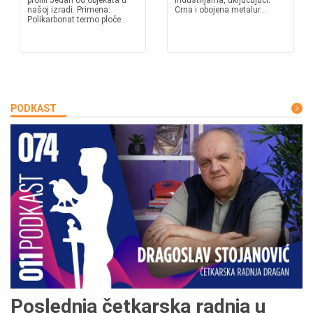
profili Jedan od objekata u
industrijama, uključujući:
našoj izradi. Primena:
Crna i obojena metalur...
Polikarbonat termo ploče...
PODKAST
Poslednja četkarska radnja u