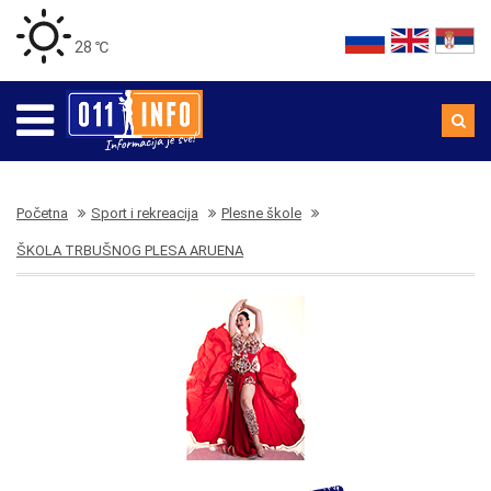
28 ℃
Početna
Sport i rekreacija
Plesne škole
ŠKOLA TRBUŠNOG PLESA ARUENA