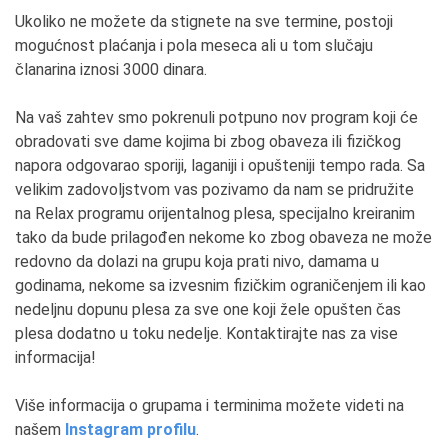
bavim naukom o životu, od osnovne škole. Pri
Ukoliko ne možete da stignete na sve termine, postoji
završetku studija, Biološkog fakulteta, sasvim
mogućnost plaćanja i pola meseca ali u tom slučaju
slučajno sam krenula na časove trbušnog plesa,
članarina iznosi 3000 dinara.
opet bez želje da mi to bude životni poziv.
Pokrenula sam svoju školu bez plana o zanimanju,
Na vaš zahtev smo pokrenuli potpuno nov program koji će
mislila sam da ce to biti hobi uz moj posao biologa,
obradovati sve dame kojima bi zbog obaveza ili fizičkog
ali malo po malo to je postalo glavno zanimanje i
napora odgovarao sporiji, laganiji i opušteniji tempo rada. Sa
jako sam srećna što je tako. Ispostavilo se da je
velikim zadovoljstvom vas pozivamo da nam se pridružite
ples takođe nauka o životu, kao i biologija, samo na
na Relax programu orijentalnog plesa, specijalno kreiranim
malo drugačiji način, zapravo želja mi se ispunila.
tako da bude prilagođen nekome ko zbog obaveza ne može
redovno da dolazi na grupu koja prati nivo, damama u
3. Čime se ponosite u Vašem poslovanju?
godinama, nekome sa izvesnim fizičkim ograničenjem ili kao
Kvalitetom i brigom za polaznice! To sam uvek
nedeljnu dopunu plesa za sve one koji žele opušten čas
pružala ljudima, visokokvalitetnu obuku, to je nešto
plesa dodatno u toku nedelje. Kontaktirajte nas za vise
što se vidi, ne može se osporiti i ništa i niko to ne
informacija!
moze nadmašiti, onako kako ja to radim! Uvek dajem
sve od sebe, koliko god mogu, najbolje sto mogu i sa
Više informacija o grupama i terminima možete videti na
punim poštenjem prema sebi i svakoj osobi. To je
našem
Instagram profilu
.
osnova zdravih odnosa među ljudima. Moj najveći