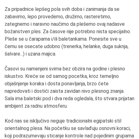
ponos su moje učenice!
Za pripadnice lepšeg pola svih doba i zanimanja da se
zabavimo, lepo provedemo, družimo, rasteretimo,
4. Koja je tajna Vašeg uspeha? (navedite tri
zategnemo i naravno naučimo da plešemo ovaj nadasve
osobine, ponašanja ,verovanja ili sposobnosti)
božanstven ples. Za časove nije potrebno nista specijalno.
Ako tajnu uspeha treba da opišem osobinom,
Pleše se u čarapama i/ili baletankama. Ponesite sve u
veštinom, uverenjem...to bi bilo ovo: posvećenost i
čemu se osecate udobno (trenerka, helanke, duga suknja,
predanost, poštenje, vera i entuzijazam, znanje i
šalvare...) i uzana majica.
harizma.
Časovi su namenjeni svima bez obzira na godine i plesno
5. Koliko je Vaša okolina imala razumevanja i ko
iskustvo. Kreće se od samog pocetka, kroz temeljno
Vam je najveća podrška?
objašnjenje koraka i dosta ponavljanja, brzo ćete
Okolina je prema ovom plesu uvek bila puna
napredovati i dostići zaista zavidan nivo plesnog znanja.
predrasuda, sada dosta manje nego tada kad sam ja
Sala ima baletski pod i dva reda ogledala, što stvara prijatan
pokrenula školu. Ali i tada i sada je opšti stav okoline
ambijent za radnu atmosferu.
kako ja u stvari ne radim, nemam posao, ja se u
suštini foliram i ponašam se neozbiljno u životu. Za
Kod nas se isključivo neguje tradicionalni egipatski stil
razliku od svih njih koji rade, idu u kancelarije, vrlo su
orientalnog plesa. Na početku se savlađuju osnovni koraci,
ozbiljni u životu, nemaju slobodnog vremen jer su
koji podrazumevaju sticanje kontrole nad pojedinim grupama