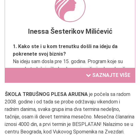
Inessa Šesterikov Milićević
1. Kako ste i u kom trenutku došli na ideju da
pokrenete svoj biznis?
Na ideju sam dosla pre 15. godina. Program koje su
pruzale tadašnje škole plesa mi se ili nije dopadao ili
SAZNAJTE VIŠE
je bio suviše jednostavan. Počela sam da
držim časove bez ikakvog plana ili očekivanja,
jednostavno sam želela da imam svoje treninge, a
ŠKOLA TRBUŠNOG PLESA ARUENA
je počela sa radom
ujedno da učim ljude, što me je inspirisalo i
2008. godine i od tada se probe održavaju vikendom i
motivisalo. Ni dan danas se to nije promenilo.
radnim danima, svaka grupa ima dva termina nedeljno,
tačnije, osam ili devet termina mesečno. Mesečna članarina
2. Da li ste oduvek želeli da se bavite trenutnom
iznosi 4000 din, a prvi termin je BESPLATAN! Nalazimo se u
delatnošću?
centru Beograda, kod Vukovog Spomenika na Zvezdari.
Ne, oduvek sam želela da budem biolog i da se