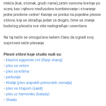
strašno zauzeti, za razliku do mene... Nemam sta da
mišića (kuk, stomak, grudi i rame),zatim osnovne kretnje po
dodam... Koliko puta sam čula od bliskih ljudi nešto
sceni, kao i njihovo međusobno kombinovanje i stvaranje
poput "ti tvojim drmanjem stražnjice bolje prođe u
jedne predivne celine! Kasnije se prelazi na pojedine plesne
životu od mene sa 2 fakulteta"! Ali dobro ljudi ne
stilove, koji se obrađuju jedan za drugim, čime se znanje
razumeju ono što ne znaju i to je u redu. Moja
budućeg plesača sve više nadograđuje i usavršava.
podrška su moji suprug i sin.
Na taj način se omogućava našem članu da izgradi svoj
6. Koja rečenica je Vaša vodilja?
sopstveni način plesanja.
Dobar i pošten čovek uvek mora da uspe, pre ili
kasnije!
Plesni stilovi koje studio nudi su:
-
klasični egipatski stil (Raqs sharqi)
7. Da li imate uzore koji su Vas motivisali ili
-
ples sa velom
motivišu za dalji rad?
-
ples sa krilima
Ne, nikada i nisam. Imala sam plesne uzore, u smislu
-
perkusije
da naučim da plešem kao oni, na početku mog
-
Khaliiji (ples arapskih primorskih zemalja)
plesnog putovanja ali sada ne.
-
ples sa štapom (saiidi)
-
ples uz harmoniku (balady)
8. Čega ste morali da se odreknete?
-
Shaabi
Zapravo ničega, kada hobi postane profesija čovek