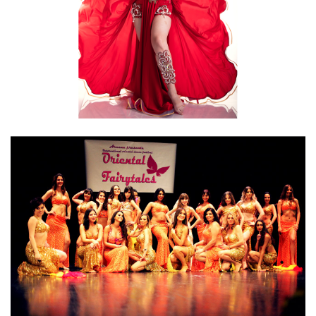
delatnosti”)
Vrlo izazovno, rekla bih 8.
13. Kada si žena u svetu biznisa, koliko su česte
nepristojne ponude?
Ja nemam direktan kontakt sa muškim svetom, sem
kada organizujem neka desavanja, što i nije u velikoj
meri, tako da mi se takva vrsta nepristojne
ponude nije dogodila, bar nikad direktno da ja to
detektujem kao takvo. Kada je u pitanju nastup na
proslavama, moj stav ne dozvoljava uopste prolazak
bilo kakvog nepristojnog ponašanja, znate kako se
kaže (ples nikada nije vulgaran, vulgarna moze biti
samo plesačica), tako da ni te stvari nisu česte. Ono
sto se često dešava su poruke seksualne i ljubavne
prirode na društvenim mrežama, ja ih ignorisem, ranije
me je to više uzemiravalo nego sada, sada ni ne
otvaram.