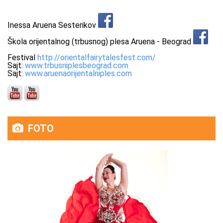
zaposleni, ipak može da raspoređuje svoje vreme i
organizuje svoj ritam prema sebi, to zapravo znaci
Inessa Aruena Sesterikov
prema deci, što je za jednu ženu i jednu porodicu u
Škola orijentalnog (trbusnog) plesa Aruena - Beograd
cijem središtu je ona, vrlo važno!
Festival
http://
orientalfairytalesfest.com/
Sajt:
www.trbusniplesbeograd.com
11. Kako biste posavetovali nove preduzetnice ili
Sajt:
www.aruenaorijentalniples.com
mlađu Vas da možete?
Uffff, pa puno puta sam rekla: "Da sam znala šta me
sve čeka, ne znam da li bih se u sve ovo upuštala"!
Savet je: Neuspeh je samo odloženi uspeh! Budi
FOTO
istrajna, veruj, budi uporna, ne posustaj i znaj da ce
sve biti za tvoje najveće dobro. Prihvati svaki ishod i
raduj se svim turbulenicjama, jer to i jeste svrha, da
bude zabavno! Ovo je za one koji hoće da spoznaju
sta je hrabrost!
12. Na skali od 1-10 koliko je izazovno biti žena
preduzetnica u Srbiji? (ili to što ste u “muškoj