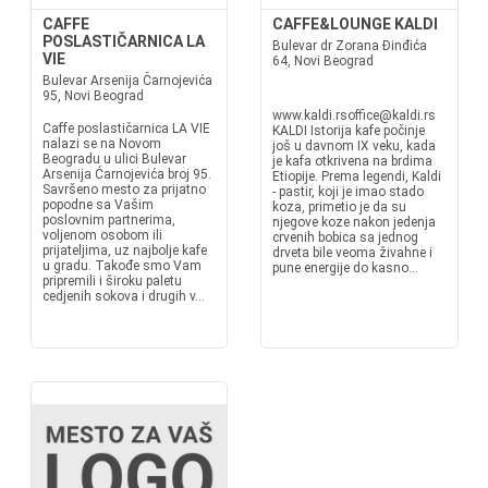
CAFFE
CAFFE&LOUNGE KALDI
POSLASTIČARNICA LA
Bulevar dr Zorana Đinđića
VIE
64, Novi Beograd
Bulevar Arsenija Čarnojevića
95, Novi Beograd
www.kaldi.rsoffice@kaldi.rs
Caffe poslastičarnica LA VIE
KALDI Istorija kafe počinje
nalazi se na Novom
još u davnom IX veku, kada
Beogradu u ulici Bulevar
je kafa otkrivena na brdima
Arsenija Ćarnojevića broj 95.
Etiopije. Prema legendi, Kaldi
Savršeno mesto za prijatno
- pastir, koji je imao stado
popodne sa Vašim
koza, primetio je da su
poslovnim partnerima,
njegove koze nakon jedenja
voljenom osobom ili
crvenih bobica sa jednog
prijateljima, uz najbolje kafe
drveta bile veoma živahne i
u gradu. Takođe smo Vam
pune energije do kasno...
pripremili i široku paletu
cedjenih sokova i drugih v...