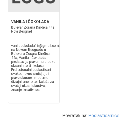
VANILA I ČOKOLADA
Bulevar Zorana Đinđića 44a,
Novi Beograd
vanilacokolada16@gmail.comSmeštena
na Novom Beogradu u
Bulevaru Zorana Đinđića
44a, Vanila i Čokolada
predstavlja pravu malu oazu
uksunih torti i kolača.
Profesionalni poslastičari
svakodnevno smišljaju i
prave ukusne i moderno
dizajnirane torte i kolače za
svačiji ukus. Iskustvo,
znanje, kreativnos...
Povratak na:
Poslastičarnice