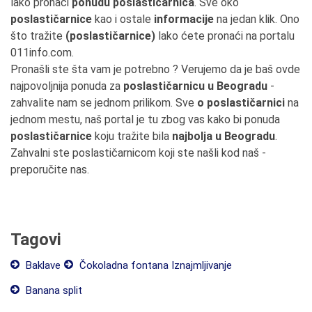
lako pronaći
ponudu poslastičarnica
. Sve oko
poslastičarnice
kao i ostale
informacije
na jedan klik. Ono
što tražite
(poslastičarnice)
lako ćete pronaći na portalu
011info.com.
Pronašli ste šta vam je potrebno ? Verujemo da je baš ovde
najpovoljnija ponuda za
poslastičarnicu u Beogradu
-
zahvalite nam se jednom prilikom. Sve
o poslastičarnici
na
jednom mestu, naš portal je tu zbog vas kako bi ponuda
poslastičarnice
koju tražite bila
najbolja u Beogradu
.
Zahvalni ste poslastičarnicom koji ste našli kod naš -
preporučite nas.
Tagovi
Baklave
Čokoladna fontana Iznajmljivanje
Banana split