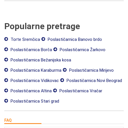
Popularne pretrage
Torte Sremčica
Poslastičarnica Banovo brdo
Poslastičarnica Borča
Poslastičarnica Žarkovo
Poslastičarnica Bežanijska kosa
Poslastičarnica Karaburma
Poslastičarnica Mirijevo
Poslastičarnica Vidikovac
Poslastičarnica Novi Beograd
Poslastičarnica Altina
Poslastičarnica Vračar
Poslastičarnica Stari grad
FAQ