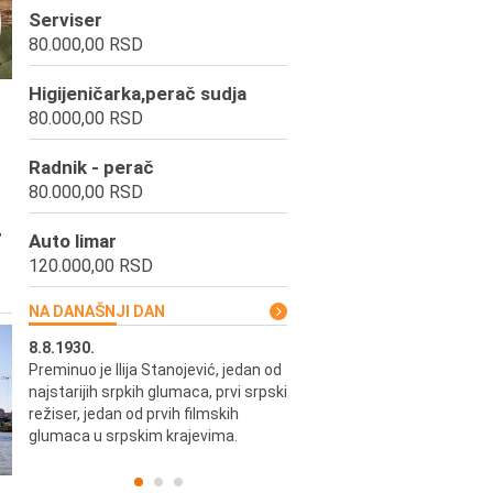
Serviser
80.000,00 RSD
Higijeničarka,perač sudja
80.000,00 RSD
Radnik - perač
80.000,00 RSD
,
Auto limar
120.000,00 RSD
NA DANAŠNJI DAN
8.8.1930.
8.8.1898.
Preminuo je Ilija Stanojević, jedan od
U Beogradu je rođen Pavle Biha
najstarijih srpkih glumaca, prvi srpski
književnik i izdavač.
skih
režiser, jedan od prvih filmskih
glumaca u srpskim krajevima.