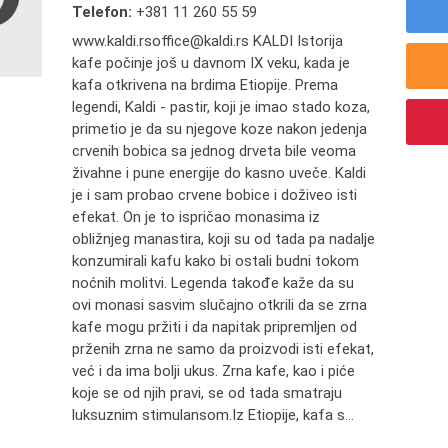
Telefon:
+381 11 260 55 59
www.kaldi.rsoffice@kaldi.rs KALDI Istorija
kafe počinje još u davnom IX veku, kada je
kafa otkrivena na brdima Etiopije. Prema
legendi, Kaldi - pastir, koji je imao stado koza,
primetio je da su njegove koze nakon jedenja
crvenih bobica sa jednog drveta bile veoma
živahne i pune energije do kasno uveče. Kaldi
je i sam probao crvene bobice i doživeo isti
efekat. On je to ispričao monasima iz
obližnjeg manastira, koji su od tada pa nadalje
konzumirali kafu kako bi ostali budni tokom
noćnih molitvi. Legenda takođe kaže da su
ovi monasi sasvim slučajno otkrili da se zrna
kafe mogu pržiti i da napitak pripremljen od
prženih zrna ne samo da proizvodi isti efekat,
već i da ima bolji ukus. Zrna kafe, kao i piće
koje se od njih pravi, se od tada smatraju
luksuznim stimulansom.Iz Etiopije, kafa s...