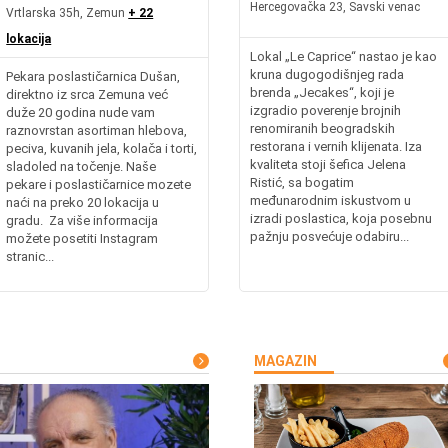
Hercegovačka 23, Savski venac
Vrtlarska 35h, Zemun
+ 22
lokacija
Lokal „Le Caprice“ nastao je kao
kruna dugogodišnjeg rada
Pekara poslastičarnica Dušan,
brenda „Jecakes“, koji je
direktno iz srca Zemuna već
izgradio poverenje brojnih
duže 20 godina nude vam
renomiranih beogradskih
raznovrstan asortiman hlebova,
restorana i vernih klijenata. Iza
peciva, kuvanih jela, kolača i torti,
kvaliteta stoji šefica Jelena
sladoled na točenje. Naše
Ristić, sa bogatim
pekare i poslastičarnice mozete
međunarodnim iskustvom u
naći na preko 20 lokacija u
izradi poslastica, koja posebnu
gradu. Za više informacija
pažnju posvećuje odabiru...
možete posetiti Instagram
stranic...
MAGAZIN