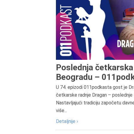
Poslednja četkarska 
Beogradu – 011podk
U 74. epizodi 011podkasta gost je Dr
četkarske radnje Dragan – poslednje 
Nastavljajući tradiciju započetu davn
više...
Detaljnije ›