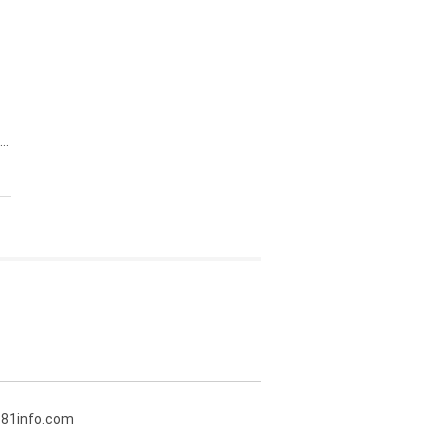
..
381info.com