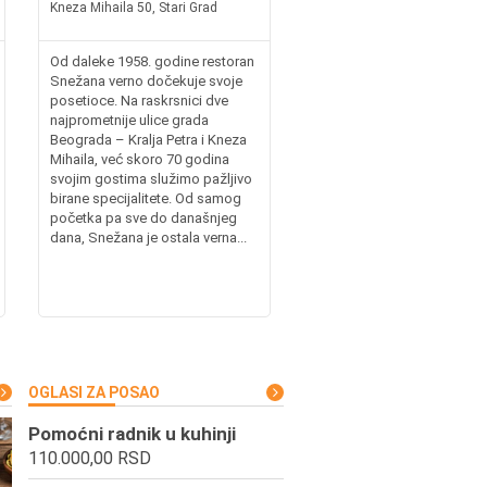
Kneza Mihaila 50, Stari Grad
Od daleke 1958. godine restoran
Snežana verno dočekuje svoje
posetioce. Na raskrsnici dve
najprometnije ulice grada
Beograda – Kralja Petra i Kneza
Mihaila, već skoro 70 godina
svojim gostima služimo pažljivo
birane specijalitete. Od samog
početka pa sve do današnjeg
dana, Snežana je ostala verna...
OGLASI ZA POSAO
Pomoćni radnik u kuhinji
110.000,00 RSD