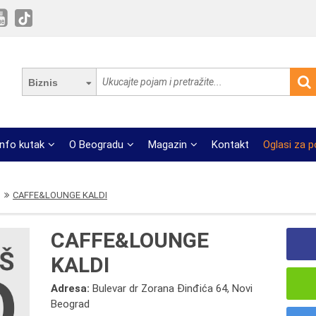
Biznis
Info kutak
O Beogradu
Magazin
Kontakt
Oglasi za 
CAFFE&LOUNGE KALDI
CAFFE&LOUNGE
KALDI
Adresa:
Bulevar dr Zorana Đinđića 64, Novi
Beograd