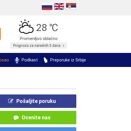
28 ℃
Promenljivo oblačno
Prognoza za narednih 5 dana
posao
Podkast
Preporuke iz Srbije
Pošaljite poruku
Ocenite nas