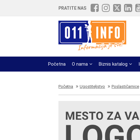
PRATITE NAS
Početna
O nama
Biznis katalog
Početna
Ugostiteljstvo
Poslastičarnice