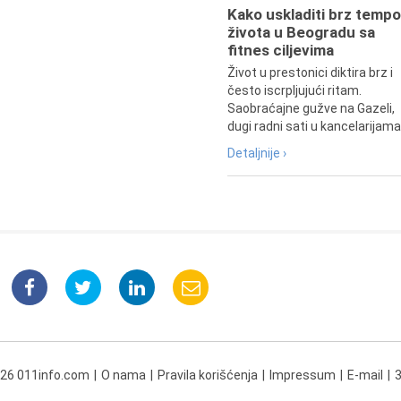
Kako uskladiti brz tempo
života u Beogradu sa
fitnes ciljevima
Život u prestonici diktira brz i
često iscrpljujući ritam.
Saobraćajne gužve na Gazeli,
dugi radni sati u kancelarijama.
Detaljnije ›
026 011info.com
O nama
Pravila korišćenja
Impressum
E-mail