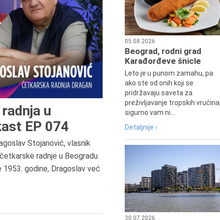
05.08.2026
Beograd, rodni grad
Karađorđeve šnicle
Leto je u punom zamahu, pa
ako ste od onih koji se
pridržavaju saveta za
preživljavanje tropskih vrućina
radnja u
sigurno vam ni...
ast EP 074
Detaljnije ›
agoslav Stojanović, vlasnik
8.8.2013.
četkarske radnje u Beogradu.
Preminuo je Dejan Kosanović,
e 1953. godine, Dragoslav već
istoričar filma, filmski reditelj,
profesor i dekan Fakulteta dram
umetnosti u Beogradu.
30.07.2026