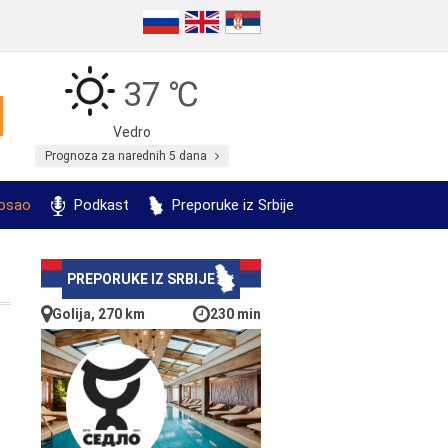
37 ℃
Vedro
Prognoza za narednih 5 dana
posao
Podkast
Preporuke iz Srbije
PREPORUKE IZ SRBIJE
Golija, 270 km
230 min