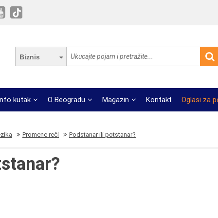
Biznis
Info kutak
O Beogradu
Magazin
Kontakt
Oglasi za 
ezika
Promene reči
Podstanar ili potstanar?
tstanar?