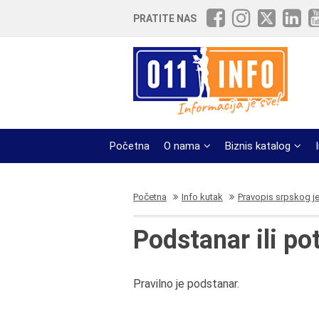
PRATITE NAS
Početna
O nama
Biznis katalog
Početna
Info kutak
Pravopis srpskog j
Podstanar ili po
Pravilno je podstanar.