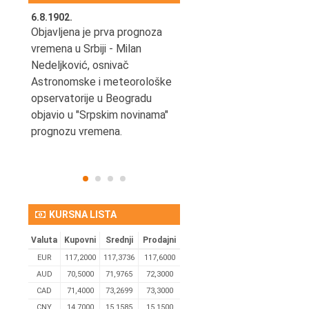
6.8.1902.
6.8.2004.
nović,
Objavljena je prva prognoza
Odigrana je košarkaška
vremena u Srbiji - Milan
prijateljska utakmica izmeđ
ena
Nedeljković, osnivač
SCG i SAD u Beogradskoj
Astronomske i meteorološke
Areni.
opservatorije u Beogradu
objavio u "Srpskim novinama"
prognozu vremena.
KURSNA LISTA
Valuta
Kupovni
Srednji
Prodajni
EUR
117,2000
117,3736
117,6000
AUD
70,5000
71,9765
72,3000
CAD
71,4000
73,2699
73,3000
CNY
14,7000
15,1585
15,1500