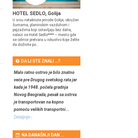
HOTEL SEDLO, Golija
U srcu netaknute prirode Golije, okružen
šumama, planinskim vazduhom i
pejzažima koji ostavljaju bez daha,
nalazi se Hotel Sedlo**** – mesto gde
se odmor pretvara u iskustvo koje želite
da doživite po...
DA LI STE ZNALI …?
Malo ratno ostrvo je bilo znatno
veće pre Drugog svetskog rata jer
kada je 1948. počela gradnja
Novog Beograda, pesak sa ostrva
je transportovan na kopno
pomoću velikih transportni...
Detaljnije ›
NA DANAŠNJI DAN …