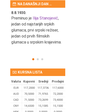
NA DANAŠNJI DAN …
8.8.1930.
8.8.1898.
nović,
Preminuo je
Ilija Stanojević
,
U Beogradu je rođen Pavle
ditelj,
jedan od najstarijih srpkih
Bihalji, književnik i izdavač.
eta
glumaca, prvi srpski režiser,
jedan od prvih filmskih
glumaca u srpskim krajevima.
KURSNA LISTA
Valuta
Kupovni
Srednji
Prodajni
EUR
117,2000
117,3736
117,6000
AUD
70,5000
71,9765
72,2000
CAD
71,5000
73,2699
73,4000
CNY
14,6500
15,1585
15,1500
HRK
0,0000
0,0000
0,0000