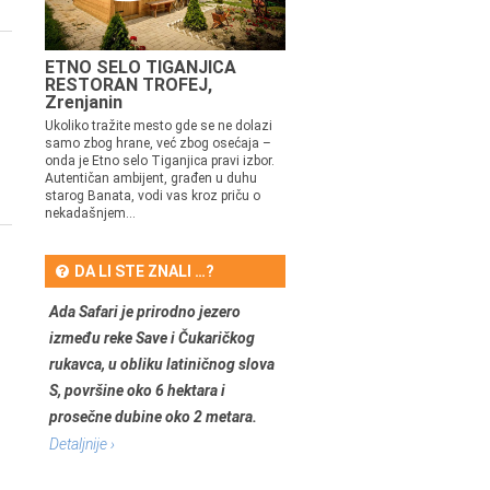
ETNO SELO TIGANJICA
RESTORAN TROFEJ,
Zrenjanin
Ukoliko tražite mesto gde se ne dolazi
samo zbog hrane, već zbog osećaja –
onda je Etno selo Tiganjica pravi izbor.
Autentičan ambijent, građen u duhu
starog Banata, vodi vas kroz priču o
nekadašnjem...
DA LI STE ZNALI …?
Ada Safari je prirodno jezero
između reke Save i Čukaričkog
rukavca, u obliku latiničnog slova
S, površine oko 6 hektara i
prosečne dubine oko 2 metara.
Detaljnije ›