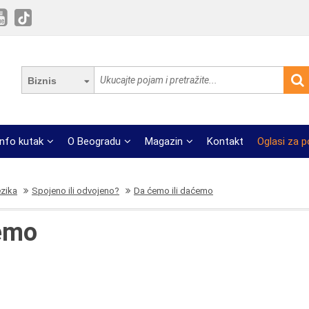
Biznis
Info kutak
O Beogradu
Magazin
Kontakt
Oglasi za 
ezika
Spojeno ili odvojeno?
Da ćemo ili daćemo
ćemo