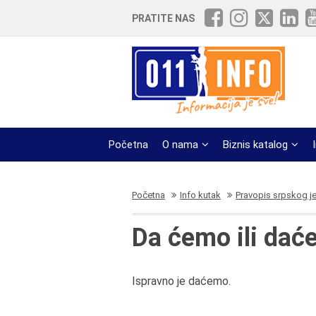
PRATITE NAS
Početna
O nama
Biznis katalog
Početna
Info kutak
Pravopis srpskog j
Da ćemo ili da
Ispravno je daćemo.