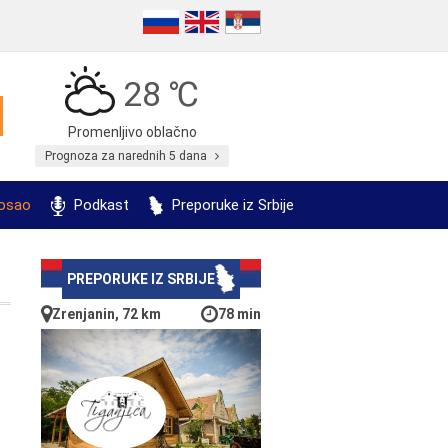
28 ℃
Promenljivo oblačno
Prognoza za narednih 5 dana
posao
Podkast
Preporuke iz Srbije
PREPORUKE IZ SRBIJE
Zrenjanin, 72 km
78 min