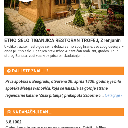
ETNO SELO TIGANJICA RESTORAN TROFEJ, Zrenjanin
Ukoliko tražite mesto gde se ne dolazi samo zbog hrane, već zbog osećaja –
onda je Etno selo Tiganjica pravi izbor. Autentičan ambijent, građen u duhu
starog Banata, vodi vas kroz priču o nekadašnjem...
DA LI STE ZNALI …?
Prva apoteka u Beogradu, otvorena 30. aprila 1830. godine, je bila
apoteka Mateja Ivanovića, koja se nalazila sa gornje strane
legendarne kafane "Znak pitanja", prekoputa Saborne c...
Detaljnije ›
NA DANAŠNJI DAN …
6.8.1902.
6.