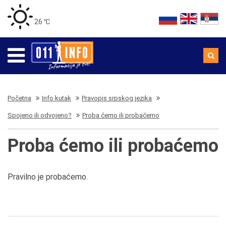
26 ℃
Početna
Info kutak
Pravopis srpskog jezika
Spojeno ili odvojeno?
Proba ćemo ili probaćemo
Proba ćemo ili probaćemo
Pravilno je probaćemo.