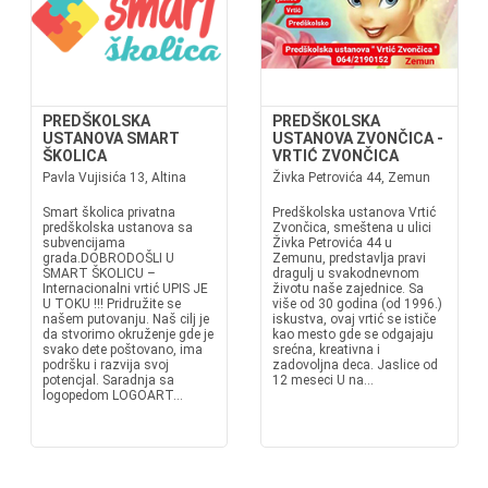
PREDŠKOLSKA
PREDŠKOLSKA
USTANOVA SMART
USTANOVA ZVONČICA -
ŠKOLICA
VRTIĆ ZVONČICA
Pavla Vujisića 13, Altina
Živka Petrovića 44, Zemun
Smart školica privatna
Predškolska ustanova Vrtić
predškolska ustanova sa
Zvončica, smeštena u ulici
subvencijama
Živka Petrovića 44 u
grada.DOBRODOŠLI U
Zemunu, predstavlja pravi
SMART ŠKOLICU –
dragulj u svakodnevnom
Internacionalni vrtić UPIS JE
životu naše zajednice. Sa
U TOKU !!! Pridružite se
više od 30 godina (od 1996.)
našem putovanju. Naš cilj je
iskustva, ovaj vrtić se ističe
da stvorimo okruženje gde je
kao mesto gde se odgajaju
svako dete poštovano, ima
srećna, kreativna i
podršku i razvija svoj
zadovoljna deca. Jaslice od
potencjal. Saradnja sa
12 meseci U na...
logopedom LOGOART...