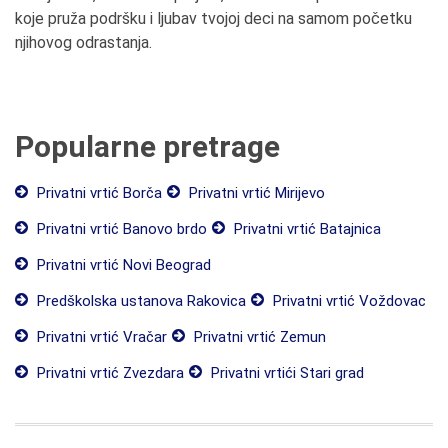
koje pruža podršku i ljubav tvojoj deci na samom početku
njihovog odrastanja.
Popularne pretrage
Privatni vrtić Borča
Privatni vrtić Mirijevo
Privatni vrtić Banovo brdo
Privatni vrtić Batajnica
Privatni vrtić Novi Beograd
Predškolska ustanova Rakovica
Privatni vrtić Voždovac
Privatni vrtić Vračar
Privatni vrtić Zemun
Privatni vrtić Zvezdara
Privatni vrtići Stari grad