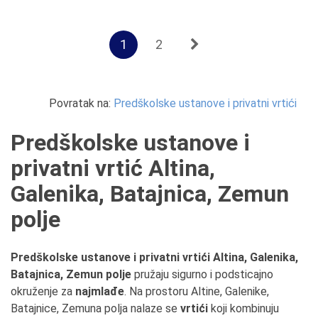
1
2
Povratak na:
Predškolske ustanove i privatni vrtići
Predškolske ustanove i
privatni vrtić Altina,
Galenika, Batajnica, Zemun
polje
Predškolske ustanove i privatni vrtići Altina, Galenika,
Batajnica, Zemun polje
pružaju sigurno i podsticajno
okruženje za
najmlađe
. Na prostoru Altine, Galenike,
Batajnice, Zemuna polja nalaze se
vrtići
koji kombinuju