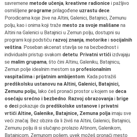
savremene
metode učenja
,
kreativne radionice
i pažljivo
osmišljene
programe
prilagođene
uzrastu dece
.
Porodicama koje žive na Altini, Galenici, Batajnici, Zemunu
polju, kao i onima koji traže
mesto za svoje mališane
na
Altini na Galenici u Batajnici u Zemun polju, dostupni su
programi koji podstiču
razvoj znanja
,
motorike
i
socijalnih
veština
. Poseban akcenat stavlja se na bezbednost i
individualni pristup svakom
detetu
.
Privatni vrtići
izdvajaju
se
malim grupama
, što čini Altinu, Galeniku, Batajnicu,
Zemun polje idealnim mestom sa
profesionalnim
vaspitačima
i
prijatnim ambijentom
. Kada potražiš
predškolsku ustanovu na Altini, Galenici, Batajnici,
Zemunu polju,
lako ćeš pronaći prostor u kojem se
deca
osećaju srećno i bezbedno
.
Razvoj obrazovanja
i
brige
o deci
pokazuje da
predškolske ustanove i privatni
vrtići Altine, Galenike, Batajnice, Zemuna polja
imaju sve
veći značaj. Bez obzira da li živiš na Altini, Galenici, Batajnici,
Zemunu polju ili si slučajno prolazio Altinom, Galenikom,
Batajnicom, Zemunom poljem, uvek možeš pronaći mesto