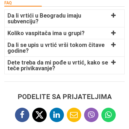
FAQ
Da li vrtići u Beogradu imaju
subvenciju?
Koliko vaspitača ima u grupi?
Da li se upis u vrtić vrši tokom čitave
godine?
Dete treba da mi pođe u vrtić, kako se
teče privikavanje?
PODELITE SA PRIJATELJIMA